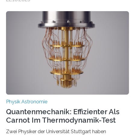
oft von Autor*innen, die eng zusammenarbeiten. Neue
Entwicklungen werden rasch aufgenommen, meist
innerhalb von wenigen Wochen, und innovative Ideen
werden schnell weiterentwickelt. Dies ist der Alltag in
der Forschung der Quantentheorie, die dieses Jahr 100
Jahre alt geworden ist, weshalb die UNESCO 2025 zum
Internationalen Jahr der Quantenwissenschaft und -
technologie ausgerufen hat. Doch nun hat eine
internationale Forschungsgruppe um den
Quantenphysiker…
Physik Astronomie
Quantenmechanik: Effizienter Als
Carnot Im Thermodynamik-Test
Zwei Physiker der Universität Stuttgart haben