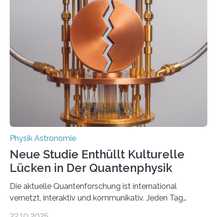
Messungen verwenden. Das hatte man jahrzehntelang
vermutet, weltweit war nach den passenden
Atomkern-Zuständen gesucht worden, 2024 gelang
einem Team der TU Wien mit Unterstützung
internationaler Partner der entscheidende Durchbruch:
Der lange diskutierte Thorium-Kernübergang wurde
gefunden. Kurz darauf konnte man zeigen, dass sich
Thorium tatsächlich nutzen lässt, um hochpräzise…
Physik Astronomie
Neue Studie Enthüllt Kulturelle
Lücken in Der Quantenphysik
Die aktuelle Quantenforschung ist international
vernetzt, interaktiv und kommunikativ. Jeden Tag
erscheinen etwa 100 neue Publikationen zum Thema –
22.10.2025