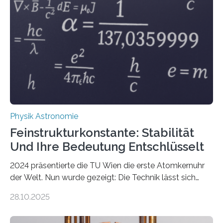
Physik Astronomie
Feinstrukturkonstante: Stabilität
Und Ihre Bedeutung Entschlüsselt
2024 präsentierte die TU Wien die erste Atomkernuhr
der Welt. Nun wurde gezeigt: Die Technik lässt sich
auch einsetzen, um ungelösten Fragen der
28.10.2025
fundamentalen Physik nachzugehen. Thorium-
Atomkerne lassen sich für ganz spezielle Präzisions-