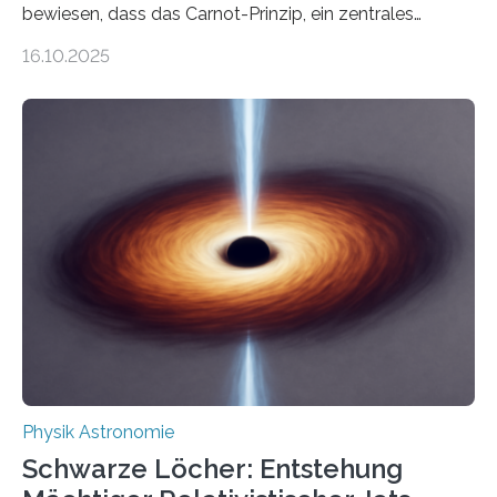
bewiesen, dass das Carnot-Prinzip, ein zentrales
Gesetz der Thermodynamik, nicht für Objekte in der
16.10.2025
Größenordnung von Atomen gilt, deren physikalische
Eigenschaften miteinander verknüpft sind (sogenannte
korrelierte Objekte). Diese Erkenntnis könnte zum
Beispiel die Entwicklung winziger, energieeffizienter
Quantenmotoren voranbringen. Das
Wissenschaftsjournal Science Advances veröffentlichte
die Herleitung. (DOI: 10.1126/sciadv.adw8462)
Verbrennungsmotoren oder Dampfturbinen sind
Wärmekraftmaschinen: Sie wandeln thermische
Energie in mechanische Bewegung um – oder anders
ausgedrückt, Wärme in Bewegung. In
quantenmechanischen Experimenten ist es in den…
Physik Astronomie
Schwarze Löcher: Entstehung