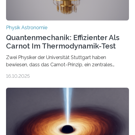
Physik Astronomie
Quantenmechanik: Effizienter Als
Carnot Im Thermodynamik-Test
Zwei Physiker der Universität Stuttgart haben
bewiesen, dass das Carnot-Prinzip, ein zentrales
Gesetz der Thermodynamik, nicht für Objekte in der
16.10.2025
Größenordnung von Atomen gilt, deren physikalische
Eigenschaften miteinander verknüpft sind (sogenannte
korrelierte Objekte). Diese Erkenntnis könnte zum
Beispiel die Entwicklung winziger, energieeffizienter
Quantenmotoren voranbringen. Das
Wissenschaftsjournal Science Advances veröffentlichte
die Herleitung. (DOI: 10.1126/sciadv.adw8462)
Verbrennungsmotoren oder Dampfturbinen sind