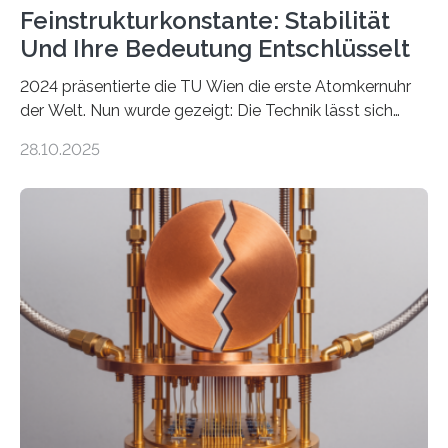
Feinstrukturkonstante: Stabilität
Und Ihre Bedeutung Entschlüsselt
2024 präsentierte die TU Wien die erste Atomkernuhr
der Welt. Nun wurde gezeigt: Die Technik lässt sich
auch einsetzen, um ungelösten Fragen der
28.10.2025
fundamentalen Physik nachzugehen. Thorium-
Atomkerne lassen sich für ganz spezielle Präzisions-
Messungen verwenden. Das hatte man jahrzehntelang
vermutet, weltweit war nach den passenden
Atomkern-Zuständen gesucht worden, 2024 gelang
einem Team der TU Wien mit Unterstützung
internationaler Partner der entscheidende Durchbruch:
Der lange diskutierte Thorium-Kernübergang wurde
gefunden. Kurz darauf konnte man zeigen, dass sich
Thorium tatsächlich nutzen lässt, um hochpräzise…