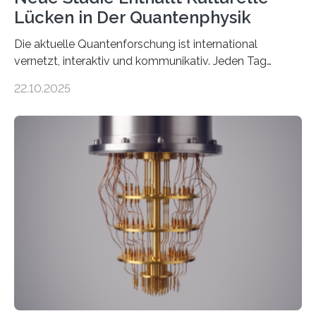
Lücken in Der Quantenphysik
Die aktuelle Quantenforschung ist international
vernetzt, interaktiv und kommunikativ. Jeden Tag
erscheinen etwa 100 neue Publikationen zum Thema –
22.10.2025
oft von Autor*innen, die eng zusammenarbeiten. Neue
Entwicklungen werden rasch aufgenommen, meist
innerhalb von wenigen Wochen, und innovative Ideen
werden schnell weiterentwickelt. Dies ist der Alltag in
der Forschung der Quantentheorie, die dieses Jahr 100
Jahre alt geworden ist, weshalb die UNESCO 2025 zum
Internationalen Jahr der Quantenwissenschaft und -
technologie ausgerufen hat. Doch nun hat eine
internationale Forschungsgruppe um den
Quantenphysiker…