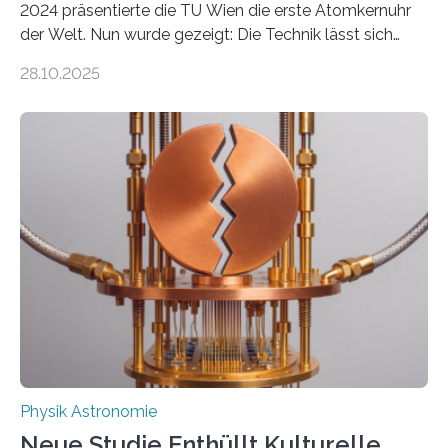
2024 präsentierte die TU Wien die erste Atomkernuhr
der Welt. Nun wurde gezeigt: Die Technik lässt sich
auch einsetzen, um ungelösten Fragen der
28.10.2025
fundamentalen Physik nachzugehen. Thorium-
Atomkerne lassen sich für ganz spezielle Präzisions-
Messungen verwenden. Das hatte man jahrzehntelang
vermutet, weltweit war nach den passenden
Atomkern-Zuständen gesucht worden, 2024 gelang
einem Team der TU Wien mit Unterstützung
internationaler Partner der entscheidende Durchbruch:
Der lange diskutierte Thorium-Kernübergang wurde
gefunden. Kurz darauf konnte man zeigen, dass sich
Thorium tatsächlich nutzen lässt, um hochpräzise…
Physik Astronomie
Neue Studie Enthüllt Kulturelle