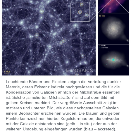
Leuchtende Bänder und Flecken zeigen die Verteilung dunkler
Materie, deren Existenz indirekt nachgewiesen und die für die
Kondensation von Galaxien ähnlich der Milchstraße essentiell
ist. Solche „simulierten Milchstraßen“ sind auf dem Bild mit
gelben Kreisen markiert. Der vergrößerte Ausschnitt zeigt im
mittleren und unteren Bild, wie diese nachgestellten Galaxien
einem Beobachter erscheinen würden. Die blauen und gelben
Punkte kennzeichnen hierbei Kugelsternhaufen, die entweder
mit der Galaxie entstanden sind (gelb – in situ) oder aus der
weiteren Umgebung eingefangen wurden (blau – accreted).