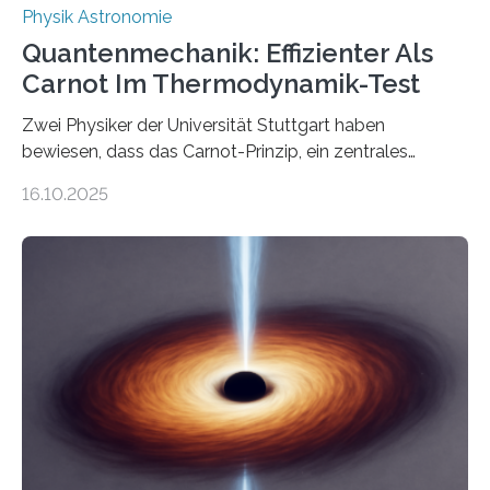
Physik Astronomie
Quantenmechanik: Effizienter Als
Carnot Im Thermodynamik-Test
Zwei Physiker der Universität Stuttgart haben
bewiesen, dass das Carnot-Prinzip, ein zentrales
Gesetz der Thermodynamik, nicht für Objekte in der
16.10.2025
Größenordnung von Atomen gilt, deren physikalische
Eigenschaften miteinander verknüpft sind (sogenannte
korrelierte Objekte). Diese Erkenntnis könnte zum
Beispiel die Entwicklung winziger, energieeffizienter
Quantenmotoren voranbringen. Das
Wissenschaftsjournal Science Advances veröffentlichte
die Herleitung. (DOI: 10.1126/sciadv.adw8462)
Verbrennungsmotoren oder Dampfturbinen sind
Wärmekraftmaschinen: Sie wandeln thermische
Energie in mechanische Bewegung um – oder anders
ausgedrückt, Wärme in Bewegung. In