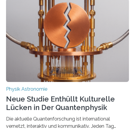
Messungen verwenden. Das hatte man jahrzehntelang
vermutet, weltweit war nach den passenden
Atomkern-Zuständen gesucht worden, 2024 gelang
einem Team der TU Wien mit Unterstützung
internationaler Partner der entscheidende Durchbruch:
Der lange diskutierte Thorium-Kernübergang wurde
gefunden. Kurz darauf konnte man zeigen, dass sich
Thorium tatsächlich nutzen lässt, um hochpräzise…
Physik Astronomie
Neue Studie Enthüllt Kulturelle
Lücken in Der Quantenphysik
Die aktuelle Quantenforschung ist international
vernetzt, interaktiv und kommunikativ. Jeden Tag
erscheinen etwa 100 neue Publikationen zum Thema –