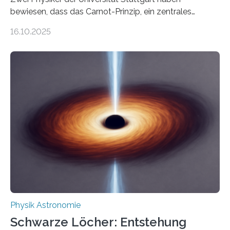
bewiesen, dass das Carnot-Prinzip, ein zentrales
Gesetz der Thermodynamik, nicht für Objekte in der
16.10.2025
Größenordnung von Atomen gilt, deren physikalische
Eigenschaften miteinander verknüpft sind (sogenannte
korrelierte Objekte). Diese Erkenntnis könnte zum
Beispiel die Entwicklung winziger, energieeffizienter
Quantenmotoren voranbringen. Das
Wissenschaftsjournal Science Advances veröffentlichte
die Herleitung. (DOI: 10.1126/sciadv.adw8462)
Verbrennungsmotoren oder Dampfturbinen sind
Wärmekraftmaschinen: Sie wandeln thermische
Energie in mechanische Bewegung um – oder anders
ausgedrückt, Wärme in Bewegung. In
quantenmechanischen Experimenten ist es in den…
Physik Astronomie
Schwarze Löcher: Entstehung