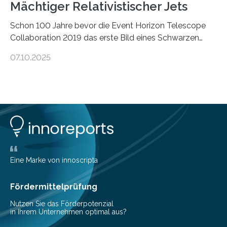
Mächtiger Relativistischer Jets
Schon 100 Jahre bevor die Event Horizon Telescope
Collaboration 2019 das erste Bild eines Schwarzen
Lochs – im Herzen der Galaxie M87 – veröffentlichte,
07.10.2025
hatte der Astronom Heber Curtis einen seltsamen
Strahl entdeckt, der aus dem Zentrum der Galaxie
herauszeigt. Heute ist bekannt, dass es sich um den Jet
des Schwarzen Lochs M87* handelt. Solche Jets
werden auch von anderen Schwarzen Löchern
ausgeschickt. Theoretische Astrophysiker der Goethe-
Universität haben jetzt einen numerischen Code
entwickelt, mit dem sie mathematisch hoch präzise
beschreiben…
Eine Marke von innoscripta
Fördermittelprüfung
Nutzen Sie das Förderpotenzial
in Ihrem Unternehmen optimal aus?