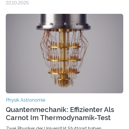
22.10.2025
oft von Autor*innen, die eng zusammenarbeiten. Neue
Entwicklungen werden rasch aufgenommen, meist
innerhalb von wenigen Wochen, und innovative Ideen
werden schnell weiterentwickelt. Dies ist der Alltag in
der Forschung der Quantentheorie, die dieses Jahr 100
Jahre alt geworden ist, weshalb die UNESCO 2025 zum
Internationalen Jahr der Quantenwissenschaft und -
technologie ausgerufen hat. Doch nun hat eine
internationale Forschungsgruppe um den
Quantenphysiker…
Physik Astronomie
Quantenmechanik: Effizienter Als
Carnot Im Thermodynamik-Test
Zwei Physiker der Universität Stuttgart haben