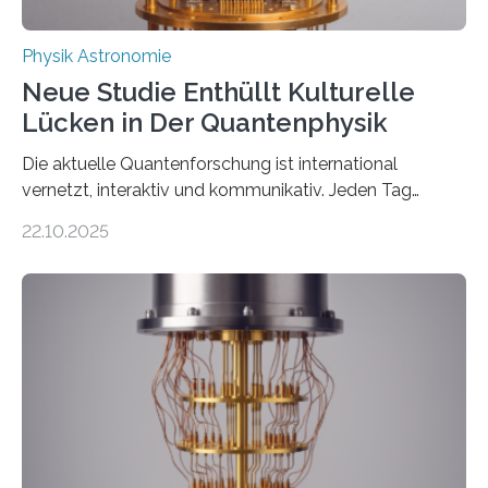
Physik Astronomie
Neue Studie Enthüllt Kulturelle
Lücken in Der Quantenphysik
Die aktuelle Quantenforschung ist international
vernetzt, interaktiv und kommunikativ. Jeden Tag
erscheinen etwa 100 neue Publikationen zum Thema –
22.10.2025
oft von Autor*innen, die eng zusammenarbeiten. Neue
Entwicklungen werden rasch aufgenommen, meist
innerhalb von wenigen Wochen, und innovative Ideen
werden schnell weiterentwickelt. Dies ist der Alltag in
der Forschung der Quantentheorie, die dieses Jahr 100
Jahre alt geworden ist, weshalb die UNESCO 2025 zum
Internationalen Jahr der Quantenwissenschaft und -
technologie ausgerufen hat. Doch nun hat eine
internationale Forschungsgruppe um den
Quantenphysiker…