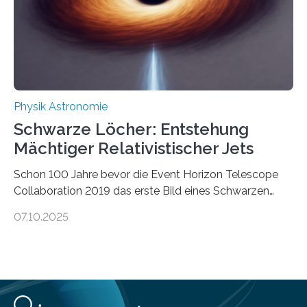
Wärmekraftmaschinen: Sie wandeln thermische
Energie in mechanische Bewegung um – oder anders
ausgedrückt, Wärme in Bewegung. In
quantenmechanischen Experimenten ist es in den…
Physik Astronomie
Schwarze Löcher: Entstehung
Mächtiger Relativistischer Jets
Schon 100 Jahre bevor die Event Horizon Telescope
Collaboration 2019 das erste Bild eines Schwarzen
Lochs – im Herzen der Galaxie M87 – veröffentlichte,
07.10.2025
hatte der Astronom Heber Curtis einen seltsamen
Strahl entdeckt, der aus dem Zentrum der Galaxie
herauszeigt. Heute ist bekannt, dass es sich um den Jet
des Schwarzen Lochs M87* handelt. Solche Jets
werden auch von anderen Schwarzen Löchern
ausgeschickt. Theoretische Astrophysiker der Goethe-