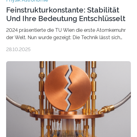
Feinstrukturkonstante: Stabilität
Und Ihre Bedeutung Entschlüsselt
2024 präsentierte die TU Wien die erste Atomkernuhr
der Welt. Nun wurde gezeigt: Die Technik lässt sich
auch einsetzen, um ungelösten Fragen der
28.10.2025
fundamentalen Physik nachzugehen. Thorium-
Atomkerne lassen sich für ganz spezielle Präzisions-
Messungen verwenden. Das hatte man jahrzehntelang
vermutet, weltweit war nach den passenden
Atomkern-Zuständen gesucht worden, 2024 gelang
einem Team der TU Wien mit Unterstützung
internationaler Partner der entscheidende Durchbruch:
Der lange diskutierte Thorium-Kernübergang wurde
gefunden. Kurz darauf konnte man zeigen, dass sich
Thorium tatsächlich nutzen lässt, um hochpräzise…