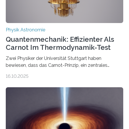
Physik Astronomie
Quantenmechanik: Effizienter Als
Carnot Im Thermodynamik-Test
Zwei Physiker der Universität Stuttgart haben
bewiesen, dass das Carnot-Prinzip, ein zentrales
Gesetz der Thermodynamik, nicht für Objekte in der
16.10.2025
Größenordnung von Atomen gilt, deren physikalische
Eigenschaften miteinander verknüpft sind (sogenannte
korrelierte Objekte). Diese Erkenntnis könnte zum
Beispiel die Entwicklung winziger, energieeffizienter
Quantenmotoren voranbringen. Das
Wissenschaftsjournal Science Advances veröffentlichte
die Herleitung. (DOI: 10.1126/sciadv.adw8462)
Verbrennungsmotoren oder Dampfturbinen sind