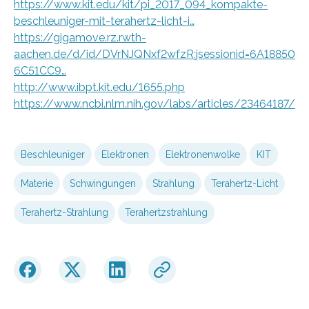
https://www.kit.edu/kit/pi_2017_094_kompakte-
beschleuniger-mit-terahertz-licht-i…
https://gigamove.rz.rwth-
aachen.de/d/id/DVrNJQNxf2wfzR;jsessionid=6A18850
6C51CC9…
http://www.ibpt.kit.edu/1655.php
https://www.ncbi.nlm.nih.gov/labs/articles/23464187/
Beschleuniger
Elektronen
Elektronenwolke
KIT
Materie
Schwingungen
Strahlung
Terahertz-Licht
Terahertz-Strahlung
Terahertzstrahlung