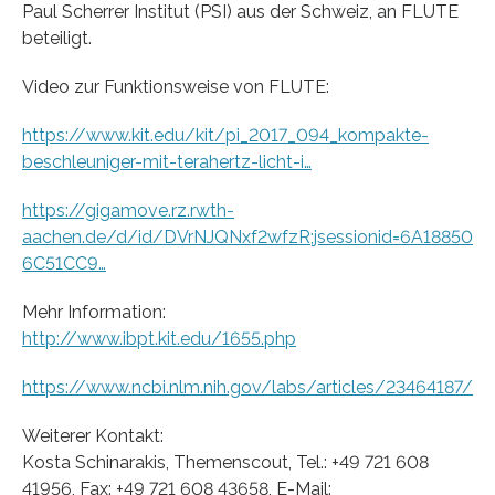
Paul Scherrer Institut (PSI) aus der Schweiz, an FLUTE
beteiligt.
Video zur Funktionsweise von FLUTE:
https://www.kit.edu/kit/pi_2017_094_kompakte-
beschleuniger-mit-terahertz-licht-i…
https://gigamove.rz.rwth-
aachen.de/d/id/DVrNJQNxf2wfzR;jsessionid=6A18850
6C51CC9…
Mehr Information:
http://www.ibpt.kit.edu/1655.php
https://www.ncbi.nlm.nih.gov/labs/articles/23464187/
Weiterer Kontakt:
Kosta Schinarakis, Themenscout, Tel.: +49 721 608
41956, Fax: +49 721 608 43658, E-Mail: