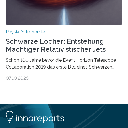
ausgedrückt, Wärme in Bewegung. In
quantenmechanischen Experimenten ist es in den…
Physik Astronomie
Schwarze Löcher: Entstehung
Mächtiger Relativistischer Jets
Schon 100 Jahre bevor die Event Horizon Telescope
Collaboration 2019 das erste Bild eines Schwarzen
Lochs – im Herzen der Galaxie M87 – veröffentlichte,
07.10.2025
hatte der Astronom Heber Curtis einen seltsamen
Strahl entdeckt, der aus dem Zentrum der Galaxie
herauszeigt. Heute ist bekannt, dass es sich um den Jet
des Schwarzen Lochs M87* handelt. Solche Jets
werden auch von anderen Schwarzen Löchern
ausgeschickt. Theoretische Astrophysiker der Goethe-
Universität haben jetzt einen numerischen Code