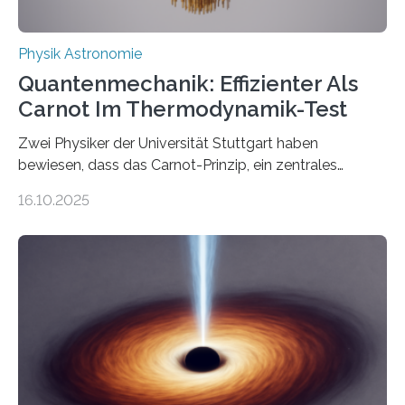
Physik Astronomie
Quantenmechanik: Effizienter Als
Carnot Im Thermodynamik-Test
Zwei Physiker der Universität Stuttgart haben
bewiesen, dass das Carnot-Prinzip, ein zentrales
Gesetz der Thermodynamik, nicht für Objekte in der
16.10.2025
Größenordnung von Atomen gilt, deren physikalische
Eigenschaften miteinander verknüpft sind (sogenannte
korrelierte Objekte). Diese Erkenntnis könnte zum
Beispiel die Entwicklung winziger, energieeffizienter
Quantenmotoren voranbringen. Das
Wissenschaftsjournal Science Advances veröffentlichte
die Herleitung. (DOI: 10.1126/sciadv.adw8462)
Verbrennungsmotoren oder Dampfturbinen sind
Wärmekraftmaschinen: Sie wandeln thermische
Energie in mechanische Bewegung um – oder anders