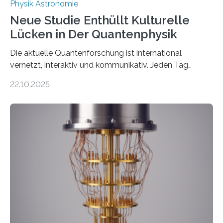
Physik Astronomie
Neue Studie Enthüllt Kulturelle
Lücken in Der Quantenphysik
Die aktuelle Quantenforschung ist international
vernetzt, interaktiv und kommunikativ. Jeden Tag
erscheinen etwa 100 neue Publikationen zum Thema –
22.10.2025
oft von Autor*innen, die eng zusammenarbeiten. Neue
Entwicklungen werden rasch aufgenommen, meist
innerhalb von wenigen Wochen, und innovative Ideen
werden schnell weiterentwickelt. Dies ist der Alltag in
der Forschung der Quantentheorie, die dieses Jahr 100
Jahre alt geworden ist, weshalb die UNESCO 2025 zum
Internationalen Jahr der Quantenwissenschaft und -
technologie ausgerufen hat. Doch nun hat eine
internationale Forschungsgruppe um den
Quantenphysiker…