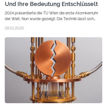
Und Ihre Bedeutung Entschlüsselt
2024 präsentierte die TU Wien die erste Atomkernuhr
der Welt. Nun wurde gezeigt: Die Technik lässt sich
auch einsetzen, um ungelösten Fragen der
28.10.2025
fundamentalen Physik nachzugehen. Thorium-
Atomkerne lassen sich für ganz spezielle Präzisions-
Messungen verwenden. Das hatte man jahrzehntelang
vermutet, weltweit war nach den passenden
Atomkern-Zuständen gesucht worden, 2024 gelang
einem Team der TU Wien mit Unterstützung
internationaler Partner der entscheidende Durchbruch:
Der lange diskutierte Thorium-Kernübergang wurde
gefunden. Kurz darauf konnte man zeigen, dass sich
Thorium tatsächlich nutzen lässt, um hochpräzise…