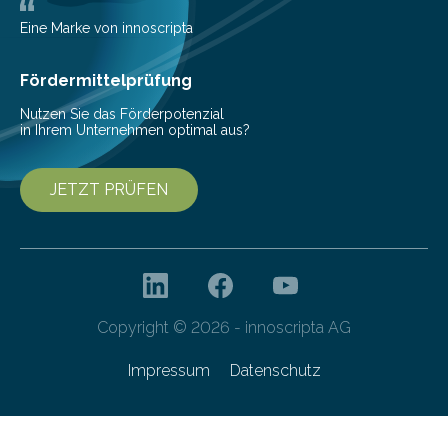
entwickelt, mit dem sie mathematisch hoch präzise
beschreiben…
Eine Marke von innoscripta
Fördermittelprüfung
Nutzen Sie das Förderpotenzial
in Ihrem Unternehmen optimal aus?
JETZT PRÜFEN
Copyright © 2026 - innoscripta AG
Impressum
Datenschutz