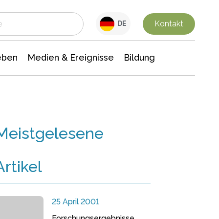
 Leben
Medien & Ereignisse
Interdisziplinäre Forschung
Veranstaltungsnachrichten
n Chemie
Gesellschaftswissenschaften
Kontakt
DE
eben
Medien & Ereignisse
Bildung
Meistgelesene
Artikel
25 April 2001
Forschungsergebnisse