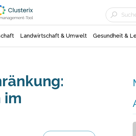
Landwirtschaft & Umwelt
Gesundheit &
Agrar- Forstwissenschaften
Unternehmensmeldungen
Biowissenschafte
Ökologie Umwelt- Naturschutz
ktmanagement-Tool
chaft
Landwirtschaft & Umwelt
Gesundheit & L
hränkung:
 im