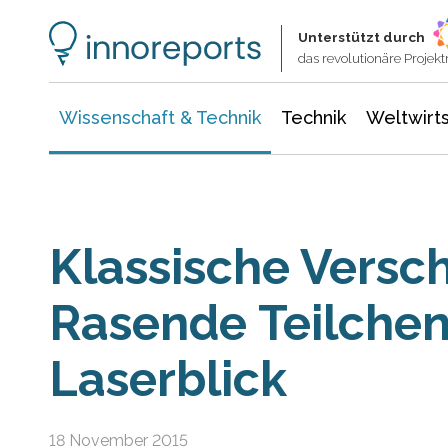
Wissenschaft & Technik
Informationstechnologie
Energie & Elektrotechnik
Unterstützt durch
das revolutionäre Proje
Wissenschaft & Technik
Technik
Weltwirts
Klassische Versc
Rasende Teilchen
Laserblick
18 November 2015