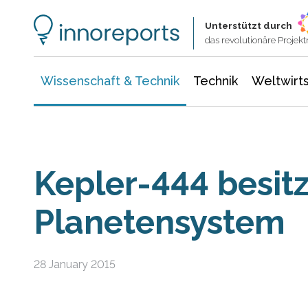
Wissenschaft & Technik
Informationstechnologie
Energie & Elektrotechnik
Unterstützt durch
das revolutionäre Proje
Wissenschaft & Technik
Technik
Weltwirts
Kepler-444 besitz
Planetensystem
28 January 2015