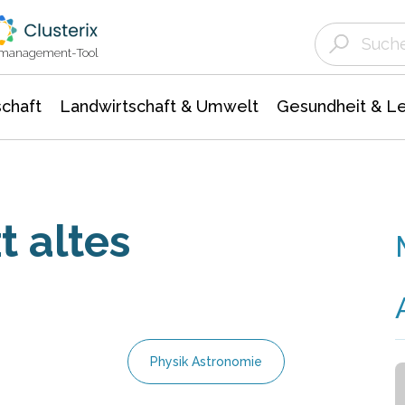
Landwirtschaft & Umwelt
Gesundheit &
Agrar- Forstwissenschaften
Unternehmensmeldungen
Biowissenschafte
Ökologie Umwelt- Naturschutz
ktmanagement-Tool
chaft
Landwirtschaft & Umwelt
Gesundheit & L
t altes
Physik Astronomie