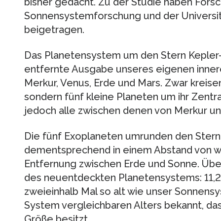
bisher gedacht. Zu der Studie haben Forsc
Sonnensystemforschung und der Universi
beigetragen.
Das Planetensystem um den Stern Kepler-
entfernte Ausgabe unseres eigenen inner
Merkur, Venus, Erde und Mars. Zwar kreisen 
sondern fünf kleine Planeten um ihr Zentra
jedoch alle zwischen denen von Merkur un
Die fünf Exoplaneten umrunden den Stern 
dementsprechend in einem Abstand von we
Entfernung zwischen Erde und Sonne. Überr
des neuentdeckten Planetensystems: 11,2 M
zweieinhalb Mal so alt wie unser Sonnensys
System vergleichbaren Alters bekannt, das
Größe besitzt.