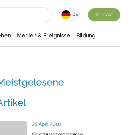
 Leben
Medien & Ereignisse
Interdisziplinäre Forschung
Veranstaltungsnachrichten
n Chemie
Gesellschaftswissenschaften
Kontakt
DE
eben
Medien & Ereignisse
Bildung
Meistgelesene
Artikel
25 April 2001
Forschungsergebnisse