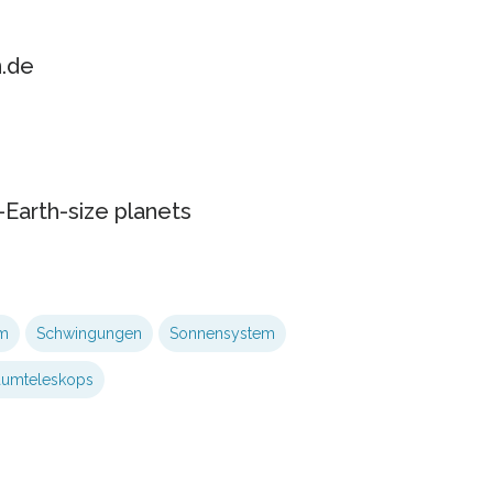
n.de
-Earth-size planets
em
Schwingungen
Sonnensystem
aumteleskops