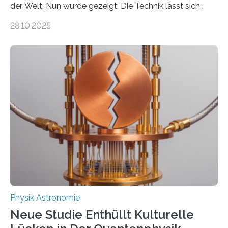
der Welt. Nun wurde gezeigt: Die Technik lässt sich
auch einsetzen, um ungelösten Fragen der
28.10.2025
fundamentalen Physik nachzugehen. Thorium-
Atomkerne lassen sich für ganz spezielle Präzisions-
Messungen verwenden. Das hatte man jahrzehntelang
vermutet, weltweit war nach den passenden
Atomkern-Zuständen gesucht worden, 2024 gelang
einem Team der TU Wien mit Unterstützung
internationaler Partner der entscheidende Durchbruch:
Der lange diskutierte Thorium-Kernübergang wurde
gefunden. Kurz darauf konnte man zeigen, dass sich
Thorium tatsächlich nutzen lässt, um hochpräzise…
Physik Astronomie
Neue Studie Enthüllt Kulturelle