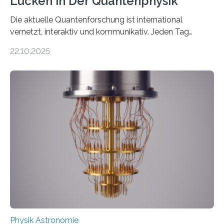
Lücken in Der Quantenphysik
Die aktuelle Quantenforschung ist international
vernetzt, interaktiv und kommunikativ. Jeden Tag
erscheinen etwa 100 neue Publikationen zum Thema –
22.10.2025
oft von Autor*innen, die eng zusammenarbeiten. Neue
Entwicklungen werden rasch aufgenommen, meist
innerhalb von wenigen Wochen, und innovative Ideen
werden schnell weiterentwickelt. Dies ist der Alltag in
der Forschung der Quantentheorie, die dieses Jahr 100
Jahre alt geworden ist, weshalb die UNESCO 2025 zum
Internationalen Jahr der Quantenwissenschaft und -
technologie ausgerufen hat. Doch nun hat eine
internationale Forschungsgruppe um den
Quantenphysiker…
Physik Astronomie