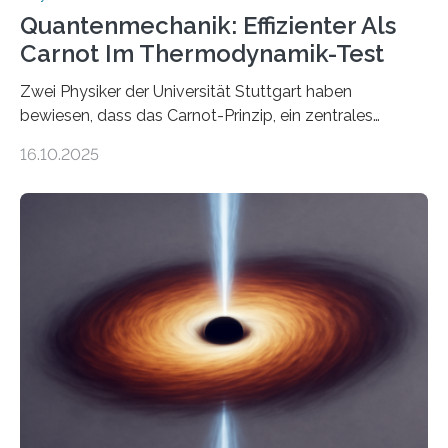
Quantenmechanik: Effizienter Als
Carnot Im Thermodynamik-Test
Zwei Physiker der Universität Stuttgart haben
bewiesen, dass das Carnot-Prinzip, ein zentrales
Gesetz der Thermodynamik, nicht für Objekte in der
16.10.2025
Größenordnung von Atomen gilt, deren physikalische
Eigenschaften miteinander verknüpft sind (sogenannte
korrelierte Objekte). Diese Erkenntnis könnte zum
Beispiel die Entwicklung winziger, energieeffizienter
Quantenmotoren voranbringen. Das
Wissenschaftsjournal Science Advances veröffentlichte
die Herleitung. (DOI: 10.1126/sciadv.adw8462)
Verbrennungsmotoren oder Dampfturbinen sind
Wärmekraftmaschinen: Sie wandeln thermische
Energie in mechanische Bewegung um – oder anders
ausgedrückt, Wärme in Bewegung. In
quantenmechanischen Experimenten ist es in den…