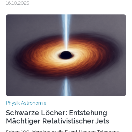
16.10.2025
Größenordnung von Atomen gilt, deren physikalische
Eigenschaften miteinander verknüpft sind (sogenannte
korrelierte Objekte). Diese Erkenntnis könnte zum
Beispiel die Entwicklung winziger, energieeffizienter
Quantenmotoren voranbringen. Das
Wissenschaftsjournal Science Advances veröffentlichte
die Herleitung. (DOI: 10.1126/sciadv.adw8462)
Verbrennungsmotoren oder Dampfturbinen sind
Wärmekraftmaschinen: Sie wandeln thermische
Energie in mechanische Bewegung um – oder anders
ausgedrückt, Wärme in Bewegung. In
quantenmechanischen Experimenten ist es in den…
Physik Astronomie
Schwarze Löcher: Entstehung
Mächtiger Relativistischer Jets