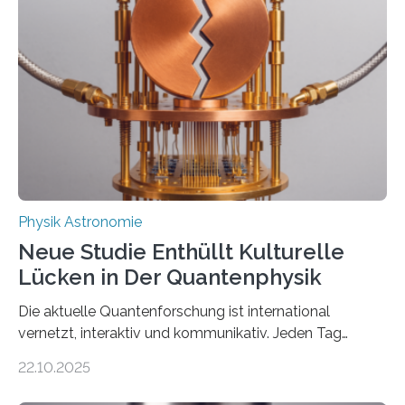
Atomkern-Zuständen gesucht worden, 2024 gelang
einem Team der TU Wien mit Unterstützung
internationaler Partner der entscheidende Durchbruch:
Der lange diskutierte Thorium-Kernübergang wurde
gefunden. Kurz darauf konnte man zeigen, dass sich
Thorium tatsächlich nutzen lässt, um hochpräzise…
Physik Astronomie
Neue Studie Enthüllt Kulturelle
Lücken in Der Quantenphysik
Die aktuelle Quantenforschung ist international
vernetzt, interaktiv und kommunikativ. Jeden Tag
erscheinen etwa 100 neue Publikationen zum Thema –
22.10.2025
oft von Autor*innen, die eng zusammenarbeiten. Neue
Entwicklungen werden rasch aufgenommen, meist