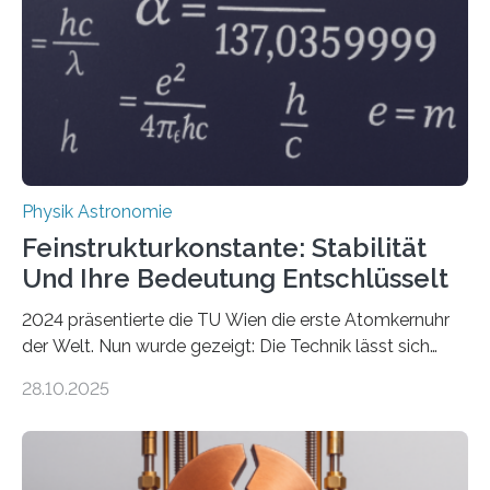
Physik Astronomie
Feinstrukturkonstante: Stabilität
Und Ihre Bedeutung Entschlüsselt
2024 präsentierte die TU Wien die erste Atomkernuhr
der Welt. Nun wurde gezeigt: Die Technik lässt sich
auch einsetzen, um ungelösten Fragen der
28.10.2025
fundamentalen Physik nachzugehen. Thorium-
Atomkerne lassen sich für ganz spezielle Präzisions-
Messungen verwenden. Das hatte man jahrzehntelang
vermutet, weltweit war nach den passenden