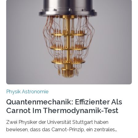
innerhalb von wenigen Wochen, und innovative Ideen
werden schnell weiterentwickelt. Dies ist der Alltag in
der Forschung der Quantentheorie, die dieses Jahr 100
Jahre alt geworden ist, weshalb die UNESCO 2025 zum
Internationalen Jahr der Quantenwissenschaft und -
technologie ausgerufen hat. Doch nun hat eine
internationale Forschungsgruppe um den
Quantenphysiker…
Physik Astronomie
Quantenmechanik: Effizienter Als
Carnot Im Thermodynamik-Test
Zwei Physiker der Universität Stuttgart haben
bewiesen, dass das Carnot-Prinzip, ein zentrales
Gesetz der Thermodynamik, nicht für Objekte in der