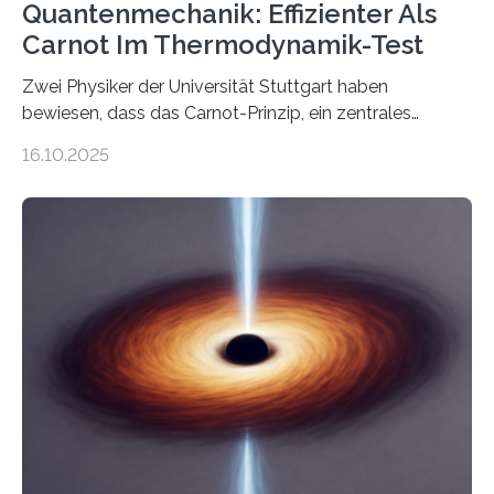
Quantenmechanik: Effizienter Als
Carnot Im Thermodynamik-Test
Zwei Physiker der Universität Stuttgart haben
bewiesen, dass das Carnot-Prinzip, ein zentrales
Gesetz der Thermodynamik, nicht für Objekte in der
16.10.2025
Größenordnung von Atomen gilt, deren physikalische
Eigenschaften miteinander verknüpft sind (sogenannte
korrelierte Objekte). Diese Erkenntnis könnte zum
Beispiel die Entwicklung winziger, energieeffizienter
Quantenmotoren voranbringen. Das
Wissenschaftsjournal Science Advances veröffentlichte
die Herleitung. (DOI: 10.1126/sciadv.adw8462)
Verbrennungsmotoren oder Dampfturbinen sind
Wärmekraftmaschinen: Sie wandeln thermische
Energie in mechanische Bewegung um – oder anders
ausgedrückt, Wärme in Bewegung. In
quantenmechanischen Experimenten ist es in den…