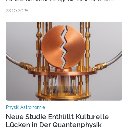
auch einsetzen, um ungelösten Fragen der
28.10.2025
fundamentalen Physik nachzugehen. Thorium-
Atomkerne lassen sich für ganz spezielle Präzisions-
Messungen verwenden. Das hatte man jahrzehntelang
vermutet, weltweit war nach den passenden
Atomkern-Zuständen gesucht worden, 2024 gelang
einem Team der TU Wien mit Unterstützung
internationaler Partner der entscheidende Durchbruch:
Der lange diskutierte Thorium-Kernübergang wurde
gefunden. Kurz darauf konnte man zeigen, dass sich
Thorium tatsächlich nutzen lässt, um hochpräzise…
Physik Astronomie
Neue Studie Enthüllt Kulturelle
Lücken in Der Quantenphysik