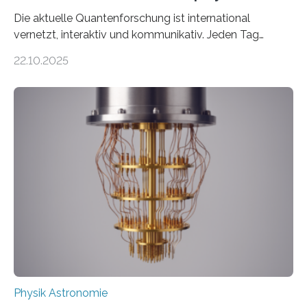
Die aktuelle Quantenforschung ist international
vernetzt, interaktiv und kommunikativ. Jeden Tag
erscheinen etwa 100 neue Publikationen zum Thema –
22.10.2025
oft von Autor*innen, die eng zusammenarbeiten. Neue
Entwicklungen werden rasch aufgenommen, meist
innerhalb von wenigen Wochen, und innovative Ideen
werden schnell weiterentwickelt. Dies ist der Alltag in
der Forschung der Quantentheorie, die dieses Jahr 100
Jahre alt geworden ist, weshalb die UNESCO 2025 zum
Internationalen Jahr der Quantenwissenschaft und -
technologie ausgerufen hat. Doch nun hat eine
internationale Forschungsgruppe um den
Quantenphysiker…
Physik Astronomie