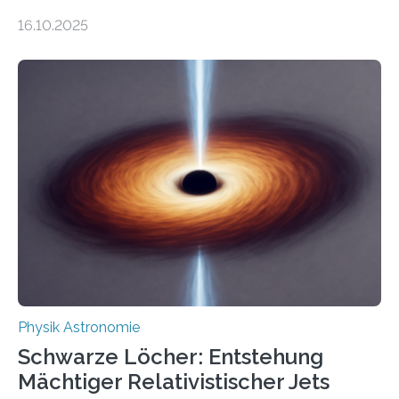
Gesetz der Thermodynamik, nicht für Objekte in der
16.10.2025
Größenordnung von Atomen gilt, deren physikalische
Eigenschaften miteinander verknüpft sind (sogenannte
korrelierte Objekte). Diese Erkenntnis könnte zum
Beispiel die Entwicklung winziger, energieeffizienter
Quantenmotoren voranbringen. Das
Wissenschaftsjournal Science Advances veröffentlichte
die Herleitung. (DOI: 10.1126/sciadv.adw8462)
Verbrennungsmotoren oder Dampfturbinen sind
Wärmekraftmaschinen: Sie wandeln thermische
Energie in mechanische Bewegung um – oder anders
ausgedrückt, Wärme in Bewegung. In
quantenmechanischen Experimenten ist es in den…
Physik Astronomie
Schwarze Löcher: Entstehung
Mächtiger Relativistischer Jets