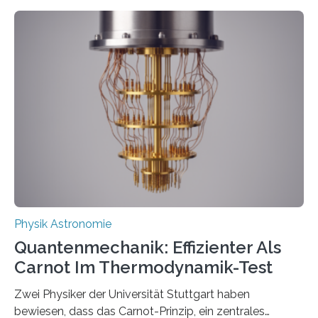
Entwicklungen werden rasch aufgenommen, meist
innerhalb von wenigen Wochen, und innovative Ideen
werden schnell weiterentwickelt. Dies ist der Alltag in
der Forschung der Quantentheorie, die dieses Jahr 100
Jahre alt geworden ist, weshalb die UNESCO 2025 zum
Internationalen Jahr der Quantenwissenschaft und -
technologie ausgerufen hat. Doch nun hat eine
internationale Forschungsgruppe um den
Quantenphysiker…
Physik Astronomie
Quantenmechanik: Effizienter Als
Carnot Im Thermodynamik-Test
Zwei Physiker der Universität Stuttgart haben
bewiesen, dass das Carnot-Prinzip, ein zentrales