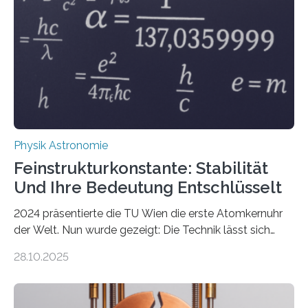
Physik Astronomie
Feinstrukturkonstante: Stabilität
Und Ihre Bedeutung Entschlüsselt
2024 präsentierte die TU Wien die erste Atomkernuhr
der Welt. Nun wurde gezeigt: Die Technik lässt sich
auch einsetzen, um ungelösten Fragen der
28.10.2025
fundamentalen Physik nachzugehen. Thorium-
Atomkerne lassen sich für ganz spezielle Präzisions-
Messungen verwenden. Das hatte man jahrzehntelang