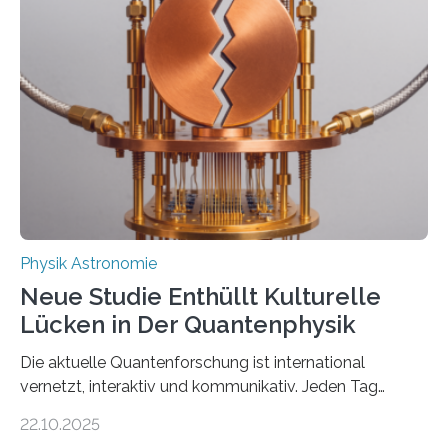
vermutet, weltweit war nach den passenden
Atomkern-Zuständen gesucht worden, 2024 gelang
einem Team der TU Wien mit Unterstützung
internationaler Partner der entscheidende Durchbruch:
Der lange diskutierte Thorium-Kernübergang wurde
gefunden. Kurz darauf konnte man zeigen, dass sich
Thorium tatsächlich nutzen lässt, um hochpräzise…
Physik Astronomie
Neue Studie Enthüllt Kulturelle
Lücken in Der Quantenphysik
Die aktuelle Quantenforschung ist international
vernetzt, interaktiv und kommunikativ. Jeden Tag
erscheinen etwa 100 neue Publikationen zum Thema –
22.10.2025
oft von Autor*innen, die eng zusammenarbeiten. Neue