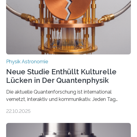
internationaler Partner der entscheidende Durchbruch:
Der lange diskutierte Thorium-Kernübergang wurde
gefunden. Kurz darauf konnte man zeigen, dass sich
Thorium tatsächlich nutzen lässt, um hochpräzise…
Physik Astronomie
Neue Studie Enthüllt Kulturelle
Lücken in Der Quantenphysik
Die aktuelle Quantenforschung ist international
vernetzt, interaktiv und kommunikativ. Jeden Tag
erscheinen etwa 100 neue Publikationen zum Thema –
22.10.2025
oft von Autor*innen, die eng zusammenarbeiten. Neue
Entwicklungen werden rasch aufgenommen, meist
innerhalb von wenigen Wochen, und innovative Ideen
werden schnell weiterentwickelt. Dies ist der Alltag in