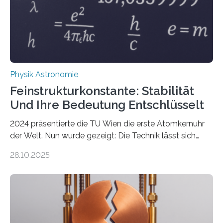
Physik Astronomie
Feinstrukturkonstante: Stabilität
Und Ihre Bedeutung Entschlüsselt
2024 präsentierte die TU Wien die erste Atomkernuhr
der Welt. Nun wurde gezeigt: Die Technik lässt sich
auch einsetzen, um ungelösten Fragen der
28.10.2025
fundamentalen Physik nachzugehen. Thorium-
Atomkerne lassen sich für ganz spezielle Präzisions-
Messungen verwenden. Das hatte man jahrzehntelang
vermutet, weltweit war nach den passenden
Atomkern-Zuständen gesucht worden, 2024 gelang
einem Team der TU Wien mit Unterstützung