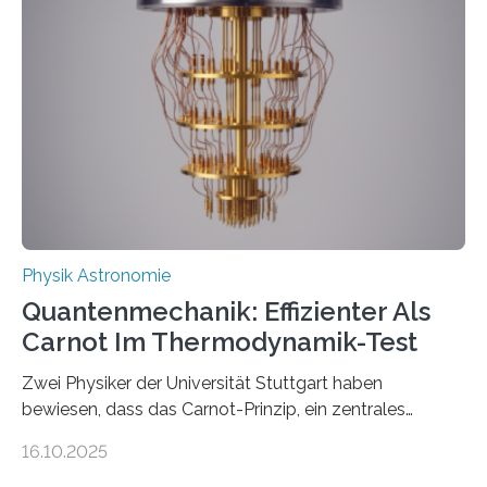
der Forschung der Quantentheorie, die dieses Jahr 100
Jahre alt geworden ist, weshalb die UNESCO 2025 zum
Internationalen Jahr der Quantenwissenschaft und -
technologie ausgerufen hat. Doch nun hat eine
internationale Forschungsgruppe um den
Quantenphysiker…
Physik Astronomie
Quantenmechanik: Effizienter Als
Carnot Im Thermodynamik-Test
Zwei Physiker der Universität Stuttgart haben
bewiesen, dass das Carnot-Prinzip, ein zentrales
Gesetz der Thermodynamik, nicht für Objekte in der
16.10.2025
Größenordnung von Atomen gilt, deren physikalische