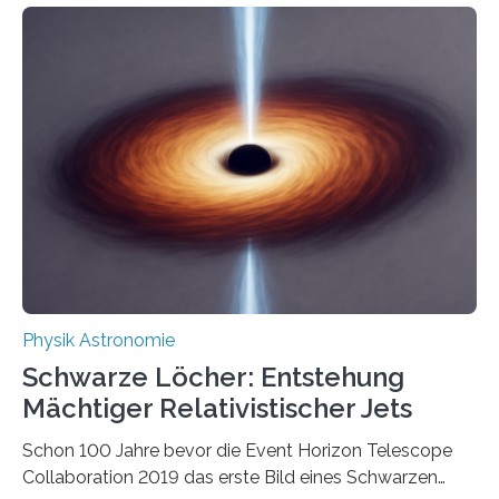
Eigenschaften miteinander verknüpft sind (sogenannte
korrelierte Objekte). Diese Erkenntnis könnte zum
Beispiel die Entwicklung winziger, energieeffizienter
Quantenmotoren voranbringen. Das
Wissenschaftsjournal Science Advances veröffentlichte
die Herleitung. (DOI: 10.1126/sciadv.adw8462)
Verbrennungsmotoren oder Dampfturbinen sind
Wärmekraftmaschinen: Sie wandeln thermische
Energie in mechanische Bewegung um – oder anders
ausgedrückt, Wärme in Bewegung. In
quantenmechanischen Experimenten ist es in den…
Physik Astronomie
Schwarze Löcher: Entstehung
Mächtiger Relativistischer Jets
Schon 100 Jahre bevor die Event Horizon Telescope
Collaboration 2019 das erste Bild eines Schwarzen