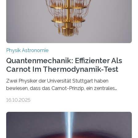
technologie ausgerufen hat. Doch nun hat eine
internationale Forschungsgruppe um den
Quantenphysiker…
Physik Astronomie
Quantenmechanik: Effizienter Als
Carnot Im Thermodynamik-Test
Zwei Physiker der Universität Stuttgart haben
bewiesen, dass das Carnot-Prinzip, ein zentrales
Gesetz der Thermodynamik, nicht für Objekte in der
16.10.2025
Größenordnung von Atomen gilt, deren physikalische
Eigenschaften miteinander verknüpft sind (sogenannte
korrelierte Objekte). Diese Erkenntnis könnte zum
Beispiel die Entwicklung winziger, energieeffizienter
Quantenmotoren voranbringen. Das