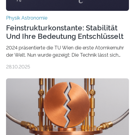
Physik Astronomie
Feinstrukturkonstante: Stabilität
Und Ihre Bedeutung Entschlüsselt
2024 präsentierte die TU Wien die erste Atomkernuhr
der Welt. Nun wurde gezeigt: Die Technik lässt sich
auch einsetzen, um ungelösten Fragen der
28.10.2025
fundamentalen Physik nachzugehen. Thorium-
Atomkerne lassen sich für ganz spezielle Präzisions-
Messungen verwenden. Das hatte man jahrzehntelang
vermutet, weltweit war nach den passenden
Atomkern-Zuständen gesucht worden, 2024 gelang
einem Team der TU Wien mit Unterstützung
internationaler Partner der entscheidende Durchbruch:
Der lange diskutierte Thorium-Kernübergang wurde
gefunden. Kurz darauf konnte man zeigen, dass sich
Thorium tatsächlich nutzen lässt, um hochpräzise…