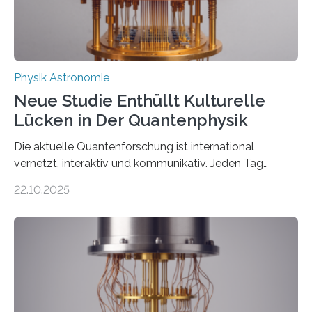
Physik Astronomie
Neue Studie Enthüllt Kulturelle
Lücken in Der Quantenphysik
Die aktuelle Quantenforschung ist international
vernetzt, interaktiv und kommunikativ. Jeden Tag
erscheinen etwa 100 neue Publikationen zum Thema –
22.10.2025
oft von Autor*innen, die eng zusammenarbeiten. Neue
Entwicklungen werden rasch aufgenommen, meist
innerhalb von wenigen Wochen, und innovative Ideen
werden schnell weiterentwickelt. Dies ist der Alltag in
der Forschung der Quantentheorie, die dieses Jahr 100
Jahre alt geworden ist, weshalb die UNESCO 2025 zum
Internationalen Jahr der Quantenwissenschaft und -