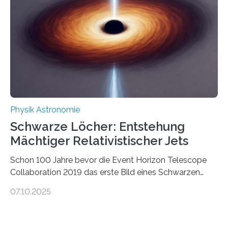
Wissenschaftsjournal Science Advances veröffentlichte
die Herleitung. (DOI: 10.1126/sciadv.adw8462)
Verbrennungsmotoren oder Dampfturbinen sind
Wärmekraftmaschinen: Sie wandeln thermische
Energie in mechanische Bewegung um – oder anders
ausgedrückt, Wärme in Bewegung. In
quantenmechanischen Experimenten ist es in den…
Physik Astronomie
Schwarze Löcher: Entstehung
Mächtiger Relativistischer Jets
Schon 100 Jahre bevor die Event Horizon Telescope
Collaboration 2019 das erste Bild eines Schwarzen
Lochs – im Herzen der Galaxie M87 – veröffentlichte,
07.10.2025
hatte der Astronom Heber Curtis einen seltsamen
Strahl entdeckt, der aus dem Zentrum der Galaxie
herauszeigt. Heute ist bekannt, dass es sich um den Jet