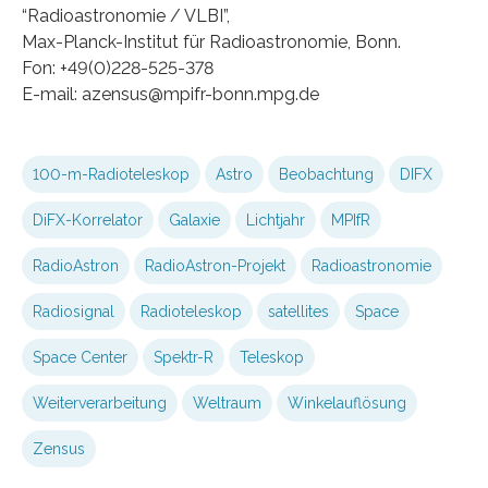
“Radioastronomie / VLBI”,
Max-Planck-Institut für Radioastronomie, Bonn.
Fon: +49(0)228-525-378
E-mail: azensus@mpifr-bonn.mpg.de
100-m-Radioteleskop
Astro
Beobachtung
DIFX
DiFX-Korrelator
Galaxie
Lichtjahr
MPIfR
RadioAstron
RadioAstron-Projekt
Radioastronomie
Radiosignal
Radioteleskop
satellites
Space
Space Center
Spektr-R
Teleskop
Weiterverarbeitung
Weltraum
Winkelauflösung
Zensus