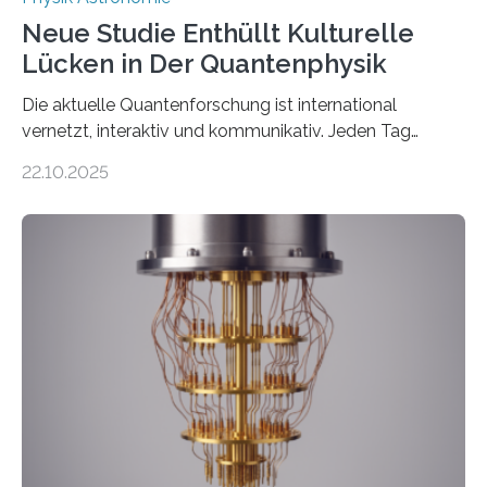
Neue Studie Enthüllt Kulturelle
Lücken in Der Quantenphysik
Die aktuelle Quantenforschung ist international
vernetzt, interaktiv und kommunikativ. Jeden Tag
erscheinen etwa 100 neue Publikationen zum Thema –
22.10.2025
oft von Autor*innen, die eng zusammenarbeiten. Neue
Entwicklungen werden rasch aufgenommen, meist
innerhalb von wenigen Wochen, und innovative Ideen
werden schnell weiterentwickelt. Dies ist der Alltag in
der Forschung der Quantentheorie, die dieses Jahr 100
Jahre alt geworden ist, weshalb die UNESCO 2025 zum
Internationalen Jahr der Quantenwissenschaft und -
technologie ausgerufen hat. Doch nun hat eine
internationale Forschungsgruppe um den
Quantenphysiker…