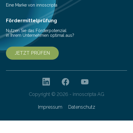
beschreiben…
Eine Marke von innoscripta
Fördermittelprüfung
Nutzen Sie das Förderpotenzial
in Ihrem Unternehmen optimal aus?
JETZT PRÜFEN
Copyright © 2026 - innoscripta AG
Impressum
Datenschutz