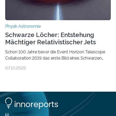
ausgedrückt, Wärme in Bewegung. In
quantenmechanischen Experimenten ist es in den…
Physik Astronomie
Schwarze Löcher: Entstehung
Mächtiger Relativistischer Jets
Schon 100 Jahre bevor die Event Horizon Telescope
Collaboration 2019 das erste Bild eines Schwarzen
Lochs – im Herzen der Galaxie M87 – veröffentlichte,
07.10.2025
hatte der Astronom Heber Curtis einen seltsamen
Strahl entdeckt, der aus dem Zentrum der Galaxie
herauszeigt. Heute ist bekannt, dass es sich um den Jet
des Schwarzen Lochs M87* handelt. Solche Jets
werden auch von anderen Schwarzen Löchern
ausgeschickt. Theoretische Astrophysiker der Goethe-
Universität haben jetzt einen numerischen Code
entwickelt, mit dem sie mathematisch hoch präzise