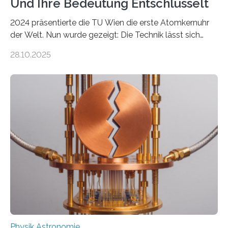
Und Ihre Bedeutung Entschlüsselt
2024 präsentierte die TU Wien die erste Atomkernuhr
der Welt. Nun wurde gezeigt: Die Technik lässt sich
auch einsetzen, um ungelösten Fragen der
28.10.2025
fundamentalen Physik nachzugehen. Thorium-
Atomkerne lassen sich für ganz spezielle Präzisions-
Messungen verwenden. Das hatte man jahrzehntelang
vermutet, weltweit war nach den passenden
Atomkern-Zuständen gesucht worden, 2024 gelang
einem Team der TU Wien mit Unterstützung
internationaler Partner der entscheidende Durchbruch:
Der lange diskutierte Thorium-Kernübergang wurde
gefunden. Kurz darauf konnte man zeigen, dass sich
Thorium tatsächlich nutzen lässt, um hochpräzise…
Physik Astronomie