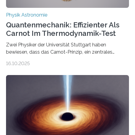
Physik Astronomie
Quantenmechanik: Effizienter Als
Carnot Im Thermodynamik-Test
Zwei Physiker der Universität Stuttgart haben
bewiesen, dass das Carnot-Prinzip, ein zentrales
Gesetz der Thermodynamik, nicht für Objekte in der
16.10.2025
Größenordnung von Atomen gilt, deren physikalische
Eigenschaften miteinander verknüpft sind (sogenannte
korrelierte Objekte). Diese Erkenntnis könnte zum
Beispiel die Entwicklung winziger, energieeffizienter
Quantenmotoren voranbringen. Das
Wissenschaftsjournal Science Advances veröffentlichte
die Herleitung. (DOI: 10.1126/sciadv.adw8462)
Verbrennungsmotoren oder Dampfturbinen sind
Wärmekraftmaschinen: Sie wandeln thermische
Energie in mechanische Bewegung um – oder anders