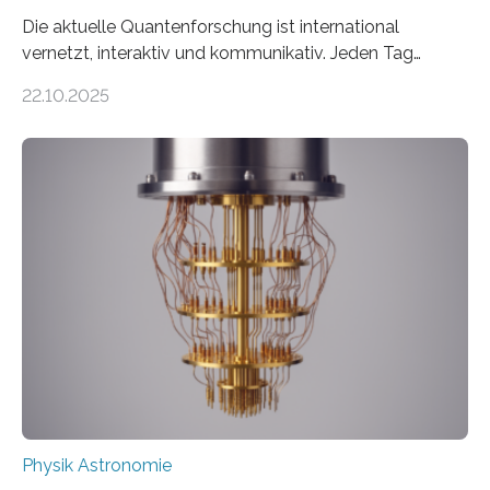
Die aktuelle Quantenforschung ist international
vernetzt, interaktiv und kommunikativ. Jeden Tag
erscheinen etwa 100 neue Publikationen zum Thema –
22.10.2025
oft von Autor*innen, die eng zusammenarbeiten. Neue
Entwicklungen werden rasch aufgenommen, meist
innerhalb von wenigen Wochen, und innovative Ideen
werden schnell weiterentwickelt. Dies ist der Alltag in
der Forschung der Quantentheorie, die dieses Jahr 100
Jahre alt geworden ist, weshalb die UNESCO 2025 zum
Internationalen Jahr der Quantenwissenschaft und -
technologie ausgerufen hat. Doch nun hat eine
internationale Forschungsgruppe um den
Quantenphysiker…
Physik Astronomie