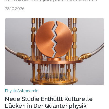
auch einsetzen, um ungelösten Fragen der
28.10.2025
fundamentalen Physik nachzugehen. Thorium-
Atomkerne lassen sich für ganz spezielle Präzisions-
Messungen verwenden. Das hatte man jahrzehntelang
vermutet, weltweit war nach den passenden
Atomkern-Zuständen gesucht worden, 2024 gelang
einem Team der TU Wien mit Unterstützung
internationaler Partner der entscheidende Durchbruch:
Der lange diskutierte Thorium-Kernübergang wurde
gefunden. Kurz darauf konnte man zeigen, dass sich
Thorium tatsächlich nutzen lässt, um hochpräzise…
Physik Astronomie
Neue Studie Enthüllt Kulturelle
Lücken in Der Quantenphysik