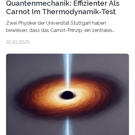
Quantenmechanik: Effizienter Als
Carnot Im Thermodynamik-Test
Zwei Physiker der Universität Stuttgart haben
bewiesen, dass das Carnot-Prinzip, ein zentrales
Gesetz der Thermodynamik, nicht für Objekte in der
16.10.2025
Größenordnung von Atomen gilt, deren physikalische
Eigenschaften miteinander verknüpft sind (sogenannte
korrelierte Objekte). Diese Erkenntnis könnte zum
Beispiel die Entwicklung winziger, energieeffizienter
Quantenmotoren voranbringen. Das
Wissenschaftsjournal Science Advances veröffentlichte
die Herleitung. (DOI: 10.1126/sciadv.adw8462)
Verbrennungsmotoren oder Dampfturbinen sind
Wärmekraftmaschinen: Sie wandeln thermische
Energie in mechanische Bewegung um – oder anders
ausgedrückt, Wärme in Bewegung. In
quantenmechanischen Experimenten ist es in den…