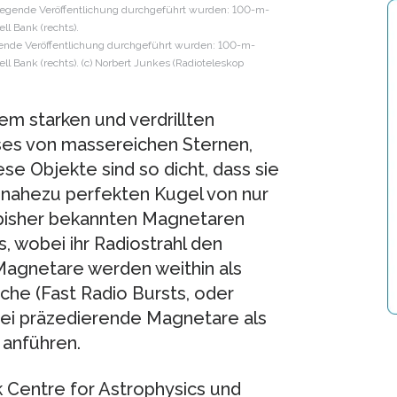
gende Veröffentlichung durchgeführt wurden: 100-m-
ll Bank (rechts). (c) Norbert Junkes (Radioteleskop
m starken und verdrillten
ses von massereichen Sternen,
se Objekte sind so dicht, dass sie
r nahezu perfekten Kugel von nur
 bisher bekannten Magnetaren
, wobei ihr Radiostrahl den
Magnetare werden weithin als
che (Fast Radio Bursts, oder
rei präzedierende Magnetare als
 anführen.
 Centre for Astrophysics und