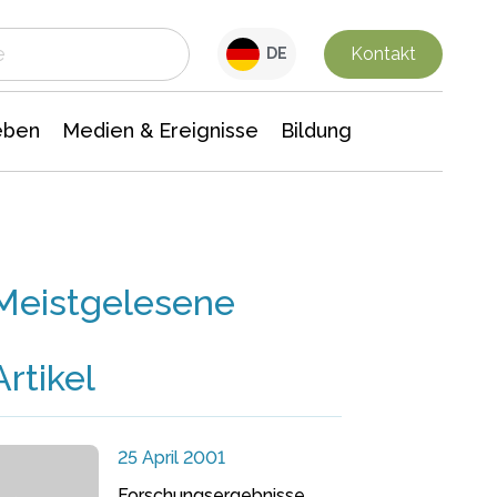
 Leben
Medien & Ereignisse
Interdisziplinäre Forschung
Veranstaltungsnachrichten
n Chemie
Gesellschaftswissenschaften
Kontakt
DE
eben
Medien & Ereignisse
Bildung
Meistgelesene
Artikel
25 April 2001
Forschungsergebnisse