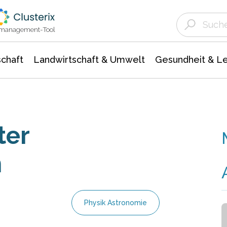
Landwirtschaft & Umwelt
Gesundheit &
Agrar- Forstwissenschaften
Unternehmensmeldungen
Biowissenschafte
Ökologie Umwelt- Naturschutz
ktmanagement-Tool
chaft
Landwirtschaft & Umwelt
Gesundheit & L
ter
n
Physik Astronomie