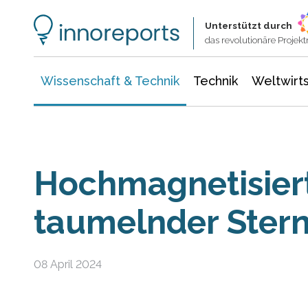
Wissenschaft & Technik
Informationstechnologie
Energie & Elektrotechnik
Unterstützt durch
das revolutionäre Proje
Wissenschaft & Technik
Technik
Weltwirts
Hochmagnetisier
taumelnder Ster
08 April 2024