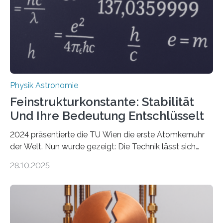
Physik Astronomie
Feinstrukturkonstante: Stabilität
Und Ihre Bedeutung Entschlüsselt
2024 präsentierte die TU Wien die erste Atomkernuhr
der Welt. Nun wurde gezeigt: Die Technik lässt sich
auch einsetzen, um ungelösten Fragen der
28.10.2025
fundamentalen Physik nachzugehen. Thorium-
Atomkerne lassen sich für ganz spezielle Präzisions-
Messungen verwenden. Das hatte man jahrzehntelang
vermutet, weltweit war nach den passenden
Atomkern-Zuständen gesucht worden, 2024 gelang