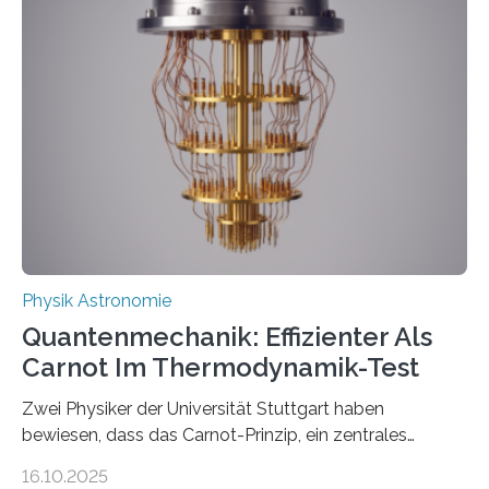
werden schnell weiterentwickelt. Dies ist der Alltag in
der Forschung der Quantentheorie, die dieses Jahr 100
Jahre alt geworden ist, weshalb die UNESCO 2025 zum
Internationalen Jahr der Quantenwissenschaft und -
technologie ausgerufen hat. Doch nun hat eine
internationale Forschungsgruppe um den
Quantenphysiker…
Physik Astronomie
Quantenmechanik: Effizienter Als
Carnot Im Thermodynamik-Test
Zwei Physiker der Universität Stuttgart haben
bewiesen, dass das Carnot-Prinzip, ein zentrales
Gesetz der Thermodynamik, nicht für Objekte in der
16.10.2025
Größenordnung von Atomen gilt, deren physikalische