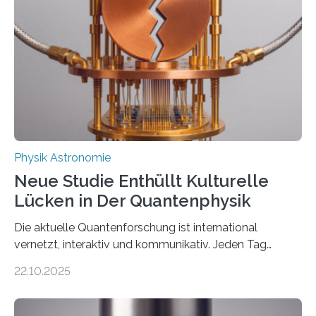
einem Team der TU Wien mit Unterstützung
internationaler Partner der entscheidende Durchbruch:
Der lange diskutierte Thorium-Kernübergang wurde
gefunden. Kurz darauf konnte man zeigen, dass sich
Thorium tatsächlich nutzen lässt, um hochpräzise…
Physik Astronomie
Neue Studie Enthüllt Kulturelle
Lücken in Der Quantenphysik
Die aktuelle Quantenforschung ist international
vernetzt, interaktiv und kommunikativ. Jeden Tag
erscheinen etwa 100 neue Publikationen zum Thema –
22.10.2025
oft von Autor*innen, die eng zusammenarbeiten. Neue
Entwicklungen werden rasch aufgenommen, meist
innerhalb von wenigen Wochen, und innovative Ideen