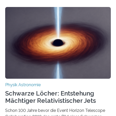
Eigenschaften miteinander verknüpft sind (sogenannte
korrelierte Objekte). Diese Erkenntnis könnte zum
Beispiel die Entwicklung winziger, energieeffizienter
Quantenmotoren voranbringen. Das
Wissenschaftsjournal Science Advances veröffentlichte
die Herleitung. (DOI: 10.1126/sciadv.adw8462)
Verbrennungsmotoren oder Dampfturbinen sind
Wärmekraftmaschinen: Sie wandeln thermische
Energie in mechanische Bewegung um – oder anders
ausgedrückt, Wärme in Bewegung. In
quantenmechanischen Experimenten ist es in den…
Physik Astronomie
Schwarze Löcher: Entstehung
Mächtiger Relativistischer Jets
Schon 100 Jahre bevor die Event Horizon Telescope