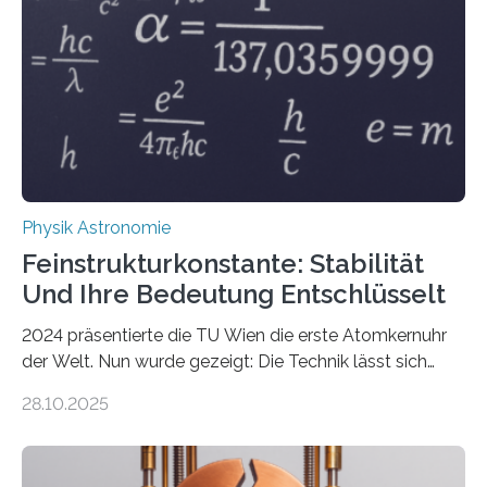
Physik Astronomie
Feinstrukturkonstante: Stabilität
Und Ihre Bedeutung Entschlüsselt
2024 präsentierte die TU Wien die erste Atomkernuhr
der Welt. Nun wurde gezeigt: Die Technik lässt sich
auch einsetzen, um ungelösten Fragen der
28.10.2025
fundamentalen Physik nachzugehen. Thorium-
Atomkerne lassen sich für ganz spezielle Präzisions-
Messungen verwenden. Das hatte man jahrzehntelang