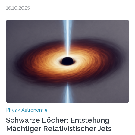
Gesetz der Thermodynamik, nicht für Objekte in der
16.10.2025
Größenordnung von Atomen gilt, deren physikalische
Eigenschaften miteinander verknüpft sind (sogenannte
korrelierte Objekte). Diese Erkenntnis könnte zum
Beispiel die Entwicklung winziger, energieeffizienter
Quantenmotoren voranbringen. Das
Wissenschaftsjournal Science Advances veröffentlichte
die Herleitung. (DOI: 10.1126/sciadv.adw8462)
Verbrennungsmotoren oder Dampfturbinen sind
Wärmekraftmaschinen: Sie wandeln thermische
Energie in mechanische Bewegung um – oder anders
ausgedrückt, Wärme in Bewegung. In
quantenmechanischen Experimenten ist es in den…
Physik Astronomie
Schwarze Löcher: Entstehung
Mächtiger Relativistischer Jets