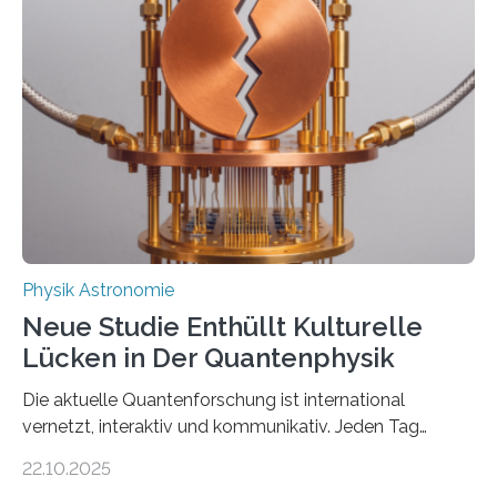
vermutet, weltweit war nach den passenden
Atomkern-Zuständen gesucht worden, 2024 gelang
einem Team der TU Wien mit Unterstützung
internationaler Partner der entscheidende Durchbruch:
Der lange diskutierte Thorium-Kernübergang wurde
gefunden. Kurz darauf konnte man zeigen, dass sich
Thorium tatsächlich nutzen lässt, um hochpräzise…
Physik Astronomie
Neue Studie Enthüllt Kulturelle
Lücken in Der Quantenphysik
Die aktuelle Quantenforschung ist international
vernetzt, interaktiv und kommunikativ. Jeden Tag
erscheinen etwa 100 neue Publikationen zum Thema –
22.10.2025
oft von Autor*innen, die eng zusammenarbeiten. Neue