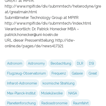
GREAT at MPIfR:
http://www.mpifr.de/div/submmtech/heterodyne/gre
at/greatmain.html
Submillimeter Technology Group at MPIfR
http://www.mpifr.de/div/submmtech/index.html
Verantwortlich: Dr. Patrick Honecker MBA –
patrick.honecker@uni-koeln.de
URL dieser Pressemitteilung: http://idw-
online.de/pages/de/news417321
Astronom
Astronomy
Beobachtung
DLR
DSI
Flugzeug-Observatorium
Frequenz
Galaxie
Great
Infrarot-Astronomie
kosmische Strahlung
Max-Planck-Institut
Molekülwolke
NASA
Planetenforschung
Radioastronomie
Raumfahrt