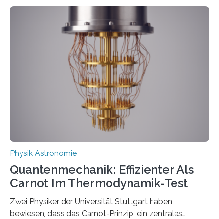
Entwicklungen werden rasch aufgenommen, meist
innerhalb von wenigen Wochen, und innovative Ideen
werden schnell weiterentwickelt. Dies ist der Alltag in
der Forschung der Quantentheorie, die dieses Jahr 100
Jahre alt geworden ist, weshalb die UNESCO 2025 zum
Internationalen Jahr der Quantenwissenschaft und -
technologie ausgerufen hat. Doch nun hat eine
internationale Forschungsgruppe um den
Quantenphysiker…
Physik Astronomie
Quantenmechanik: Effizienter Als
Carnot Im Thermodynamik-Test
Zwei Physiker der Universität Stuttgart haben
bewiesen, dass das Carnot-Prinzip, ein zentrales