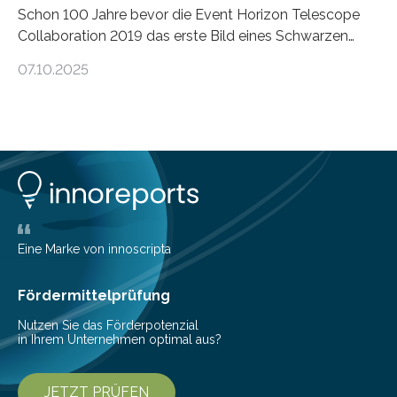
Schon 100 Jahre bevor die Event Horizon Telescope
Collaboration 2019 das erste Bild eines Schwarzen
Lochs – im Herzen der Galaxie M87 – veröffentlichte,
07.10.2025
hatte der Astronom Heber Curtis einen seltsamen
Strahl entdeckt, der aus dem Zentrum der Galaxie
herauszeigt. Heute ist bekannt, dass es sich um den Jet
des Schwarzen Lochs M87* handelt. Solche Jets
werden auch von anderen Schwarzen Löchern
ausgeschickt. Theoretische Astrophysiker der Goethe-
Universität haben jetzt einen numerischen Code
entwickelt, mit dem sie mathematisch hoch präzise
beschreiben…
Eine Marke von innoscripta
Fördermittelprüfung
Nutzen Sie das Förderpotenzial
in Ihrem Unternehmen optimal aus?
JETZT PRÜFEN