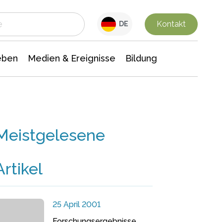
 Leben
Medien & Ereignisse
Interdisziplinäre Forschung
Veranstaltungsnachrichten
n Chemie
Gesellschaftswissenschaften
Kontakt
DE
eben
Medien & Ereignisse
Bildung
Meistgelesene
Artikel
25 April 2001
Forschungsergebnisse