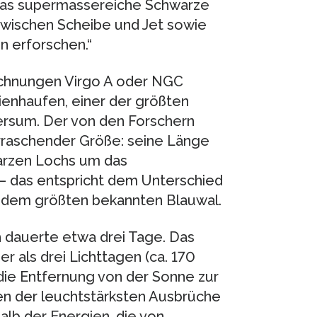
 das supermassereiche Schwarze
zwischen Scheibe und Jet sowie
 erforschen.“
ichnungen Virgo A oder NGC
xienhaufen, einer der größten
ersum. Der von den Forschern
berraschender Größe: seine Länge
arzen Lochs um das
– das entspricht dem Unterschied
 dem größten bekannten Blauwal.
 dauerte etwa drei Tage. Das
 als drei Lichttagen (ca. 170
die Entfernung von der Sonne zur
nen der leuchtstärksten Ausbrüche
lb der Energien, die von