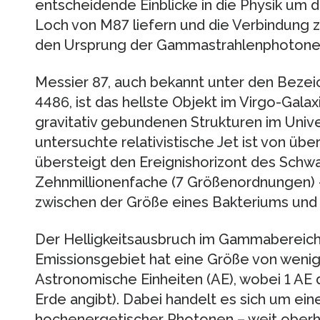
entscheidende Einblicke in die Physik um
Loch von M87 liefern und die Verbindung 
den Ursprung der Gammastrahlenphotonen
Messier 87, auch bekannt unter den Beze
4486, ist das hellste Objekt im Virgo-Gala
gravitativ gebundenen Strukturen im Univ
untersuchte relativistische Jet ist von ü
übersteigt den Ereignishorizont des Schw
Zehnmillionenfache (7 Größenordnungen) 
zwischen der Größe eines Bakteriums und
Der Helligkeitsausbruch im Gammabereich
Emissionsgebiet hat eine Größe von weniger
Astronomische Einheiten (AE), wobei 1 AE 
Erde angibt). Dabei handelt es sich um ei
hochenergetischer Photonen – weit oberha