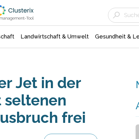
Landwirtschaft & Umwelt
Gesundheit &
Agrar- Forstwissenschaften
Unternehmensmeldungen
Biowissenschafte
Ökologie Umwelt- Naturschutz
ktmanagement-Tool
chaft
Landwirtschaft & Umwelt
Gesundheit & L
r Jet in der
t seltenen
sbruch frei