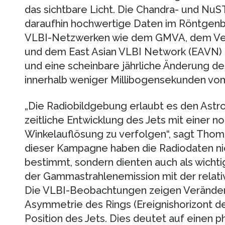
das sichtbare Licht. Die Chandra- und Nu
daraufhin hochwertige Daten im Röntgen
VLBI-Netzwerken wie dem GMVA, dem Very
und dem East Asian VLBI Network (EAVN) ze
und eine scheinbare jährliche Änderung de
innerhalb weniger Millibogensekunden vom
„Die Radiobildgebung erlaubt es den Astro
zeitliche Entwicklung des Jets mit einer 
Winkelauflösung zu verfolgen“, sagt Thom
dieser Kampagne haben die Radiodaten nic
bestimmt, sondern dienten auch als wichti
der Gammastrahlenemission mit der relativ
Die VLBI-Beobachtungen zeigen Veränderu
Asymmetrie des Rings (Ereignishorizont d
Position des Jets. Dies deutet auf einen