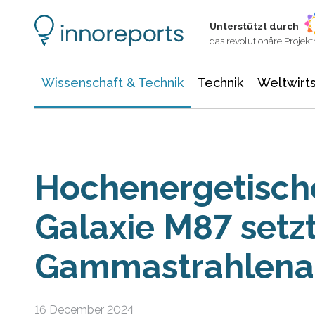
Wissenschaft & Technik
Informationstechnologie
Energie & Elektrotechnik
Unterstützt durch
das revolutionäre Proje
Wissenschaft & Technik
Technik
Weltwirts
Hochenergetische
Galaxie M87 setz
Gammastrahlenau
16 December 2024