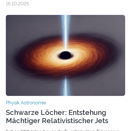
16.10.2025
Größenordnung von Atomen gilt, deren physikalische
Eigenschaften miteinander verknüpft sind (sogenannte
korrelierte Objekte). Diese Erkenntnis könnte zum
Beispiel die Entwicklung winziger, energieeffizienter
Quantenmotoren voranbringen. Das
Wissenschaftsjournal Science Advances veröffentlichte
die Herleitung. (DOI: 10.1126/sciadv.adw8462)
Verbrennungsmotoren oder Dampfturbinen sind
Wärmekraftmaschinen: Sie wandeln thermische
Energie in mechanische Bewegung um – oder anders
ausgedrückt, Wärme in Bewegung. In
quantenmechanischen Experimenten ist es in den…
Physik Astronomie
Schwarze Löcher: Entstehung
Mächtiger Relativistischer Jets