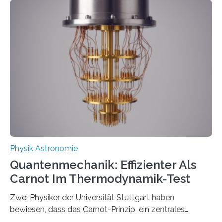
innerhalb von wenigen Wochen, und innovative Ideen
werden schnell weiterentwickelt. Dies ist der Alltag in
der Forschung der Quantentheorie, die dieses Jahr 100
Jahre alt geworden ist, weshalb die UNESCO 2025 zum
Internationalen Jahr der Quantenwissenschaft und -
technologie ausgerufen hat. Doch nun hat eine
internationale Forschungsgruppe um den
Quantenphysiker…
Physik Astronomie
Quantenmechanik: Effizienter Als
Carnot Im Thermodynamik-Test
Zwei Physiker der Universität Stuttgart haben
bewiesen, dass das Carnot-Prinzip, ein zentrales
Gesetz der Thermodynamik, nicht für Objekte in der