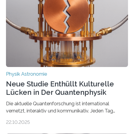
Atomkern-Zuständen gesucht worden, 2024 gelang
einem Team der TU Wien mit Unterstützung
internationaler Partner der entscheidende Durchbruch:
Der lange diskutierte Thorium-Kernübergang wurde
gefunden. Kurz darauf konnte man zeigen, dass sich
Thorium tatsächlich nutzen lässt, um hochpräzise…
Physik Astronomie
Neue Studie Enthüllt Kulturelle
Lücken in Der Quantenphysik
Die aktuelle Quantenforschung ist international
vernetzt, interaktiv und kommunikativ. Jeden Tag
erscheinen etwa 100 neue Publikationen zum Thema –
22.10.2025
oft von Autor*innen, die eng zusammenarbeiten. Neue
Entwicklungen werden rasch aufgenommen, meist