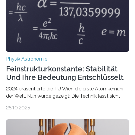
Physik Astronomie
Feinstrukturkonstante: Stabilität
Und Ihre Bedeutung Entschlüsselt
2024 präsentierte die TU Wien die erste Atomkernuhr
der Welt. Nun wurde gezeigt: Die Technik lässt sich
auch einsetzen, um ungelösten Fragen der
28.10.2025
fundamentalen Physik nachzugehen. Thorium-
Atomkerne lassen sich für ganz spezielle Präzisions-
Messungen verwenden. Das hatte man jahrzehntelang
vermutet, weltweit war nach den passenden