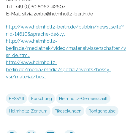
Tel.: +49 (0)30 8062-42607
E-Mail: silvia.zerbe@helmholtz-berlin.de
http://www.helmholtz-berlin.de/pubbin/news_seite?
nid=14610&sprache=de&ty…
http://www.helmholtz-
berlin.de/mediathek/video/materialwissenschaften/v
sr_de.htm…
http://www.helmholtz-
berlin.de/media/media/spezial/events/bessy-
vsr/material/bes…
BESSY II
Forschung
Helmholtz-Gemeinschaft
Helmholtz-Zentrum
Pikosekunden
Röntgenpulse