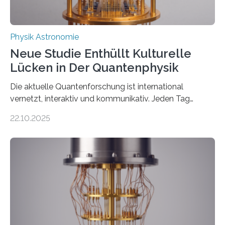
Physik Astronomie
Neue Studie Enthüllt Kulturelle
Lücken in Der Quantenphysik
Die aktuelle Quantenforschung ist international
vernetzt, interaktiv und kommunikativ. Jeden Tag
erscheinen etwa 100 neue Publikationen zum Thema –
22.10.2025
oft von Autor*innen, die eng zusammenarbeiten. Neue
Entwicklungen werden rasch aufgenommen, meist
innerhalb von wenigen Wochen, und innovative Ideen
werden schnell weiterentwickelt. Dies ist der Alltag in
der Forschung der Quantentheorie, die dieses Jahr 100
Jahre alt geworden ist, weshalb die UNESCO 2025 zum
Internationalen Jahr der Quantenwissenschaft und -
technologie ausgerufen hat. Doch nun hat eine
internationale Forschungsgruppe um den