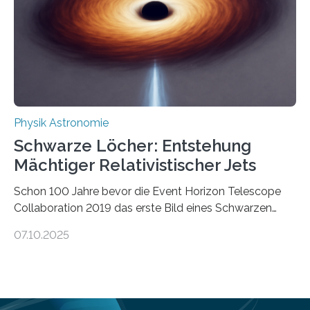
Verbrennungsmotoren oder Dampfturbinen sind
Wärmekraftmaschinen: Sie wandeln thermische
Energie in mechanische Bewegung um – oder anders
ausgedrückt, Wärme in Bewegung. In
quantenmechanischen Experimenten ist es in den…
Physik Astronomie
Schwarze Löcher: Entstehung
Mächtiger Relativistischer Jets
Schon 100 Jahre bevor die Event Horizon Telescope
Collaboration 2019 das erste Bild eines Schwarzen
Lochs – im Herzen der Galaxie M87 – veröffentlichte,
07.10.2025
hatte der Astronom Heber Curtis einen seltsamen
Strahl entdeckt, der aus dem Zentrum der Galaxie
herauszeigt. Heute ist bekannt, dass es sich um den Jet
des Schwarzen Lochs M87* handelt. Solche Jets
werden auch von anderen Schwarzen Löchern