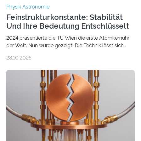
Physik Astronomie
Feinstrukturkonstante: Stabilität
Und Ihre Bedeutung Entschlüsselt
2024 präsentierte die TU Wien die erste Atomkernuhr
der Welt. Nun wurde gezeigt: Die Technik lässt sich
auch einsetzen, um ungelösten Fragen der
28.10.2025
fundamentalen Physik nachzugehen. Thorium-
Atomkerne lassen sich für ganz spezielle Präzisions-
Messungen verwenden. Das hatte man jahrzehntelang
vermutet, weltweit war nach den passenden
Atomkern-Zuständen gesucht worden, 2024 gelang
einem Team der TU Wien mit Unterstützung
internationaler Partner der entscheidende Durchbruch:
Der lange diskutierte Thorium-Kernübergang wurde
gefunden. Kurz darauf konnte man zeigen, dass sich
Thorium tatsächlich nutzen lässt, um hochpräzise…