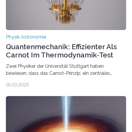
Quantenphysiker…
Physik Astronomie
Quantenmechanik: Effizienter Als
Carnot Im Thermodynamik-Test
Zwei Physiker der Universität Stuttgart haben
bewiesen, dass das Carnot-Prinzip, ein zentrales
Gesetz der Thermodynamik, nicht für Objekte in der
16.10.2025
Größenordnung von Atomen gilt, deren physikalische
Eigenschaften miteinander verknüpft sind (sogenannte
korrelierte Objekte). Diese Erkenntnis könnte zum
Beispiel die Entwicklung winziger, energieeffizienter
Quantenmotoren voranbringen. Das
Wissenschaftsjournal Science Advances veröffentlichte
die Herleitung. (DOI: 10.1126/sciadv.adw8462)