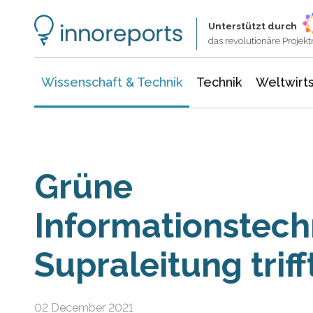
Wissenschaft & Technik
Informationstechnologie
Energie & Elektrotechnik
Unterstützt durch
das revolutionäre Proje
Wissenschaft & Technik
Technik
Weltwirts
Grüne
Informationstech
Supraleitung triff
02 December 2021