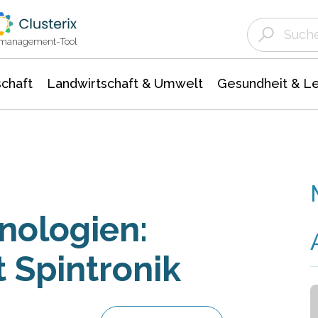
Landwirtschaft & Umwelt
Gesundheit &
Agrar- Forstwissenschaften
Unternehmensmeldungen
Biowissenschafte
Ökologie Umwelt- Naturschutz
ktmanagement-Tool
chaft
Landwirtschaft & Umwelt
Gesundheit & L
nologien:
t Spintronik