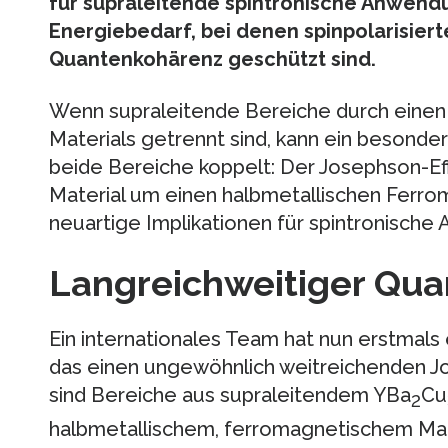
für supraleitende spintronische Anwend
Energiebedarf, bei denen spinpolarisier
Quantenkohärenz geschützt sind.
Wenn supraleitende Bereiche durch einen 
Materials getrennt sind, kann ein besonde
beide Bereiche koppelt: Der Josephson-Eff
Material um einen halbmetallischen Ferro
neuartige Implikationen für spintronisch
Langreichweitiger Qua
Ein internationales Team hat nun erstmals
das einen ungewöhnlich weitreichenden Jo
sind Bereiche aus supraleitendem YBa
Cu
2
halbmetallischem, ferromagnetischem Man