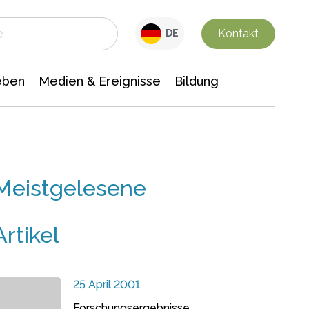
 Leben
Medien & Ereignisse
Interdisziplinäre Forschung
Veranstaltungsnachrichten
n Chemie
Gesellschaftswissenschaften
Kontakt
DE
eben
Medien & Ereignisse
Bildung
Meistgelesene
Artikel
25 April 2001
Forschungsergebnisse