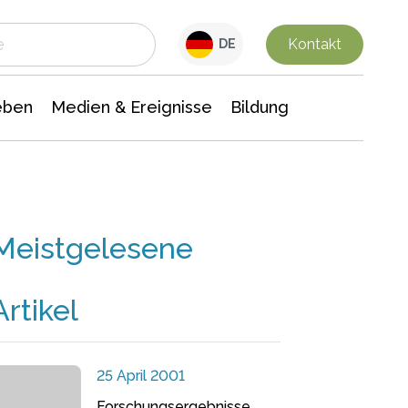
 Leben
Medien & Ereignisse
Interdisziplinäre Forschung
Veranstaltungsnachrichten
n Chemie
Gesellschaftswissenschaften
Kontakt
DE
eben
Medien & Ereignisse
Bildung
Meistgelesene
Artikel
25 April 2001
Forschungsergebnisse