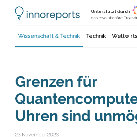
Wissenschaft & Technik
Informationstechnologie
Energie & Elektrotechnik
Unterstützt durch
das revolutionäre Proje
Wissenschaft & Technik
Technik
Weltwirts
Grenzen für
Quantencomputer
Uhren sind unmö
23 November 2023