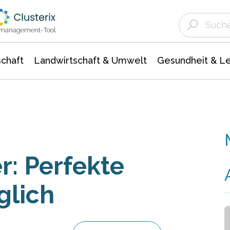
Landwirtschaft & Umwelt
Gesundheit &
Agrar- Forstwissenschaften
Unternehmensmeldungen
Biowissenschafte
Ökologie Umwelt- Naturschutz
ktmanagement-Tool
chaft
Landwirtschaft & Umwelt
Gesundheit & L
: Perfekte
glich