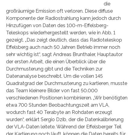
die
großräumige Emission oft verloren. Diese diffuse
Komponente der Radiostrahlung kann jedoch durch
Hinzufügen von Daten des 100-m-Effelsberg-
Teleskops wiederhergestellt werden, wie in Abb. 1
gezeigt. „Das zeigt deutlich, dass das Radioteleskop
Effelsberg auch nach 50 Jahren Betrieb immer noch
sehr wichtig ist“, sagt Andreas Brunthaler, Hauptautor
der ersten Arbeit, die einen Überblick über die
Durchmusterung gibt und die Techniken zur
Datenanalyse beschreibt. Um die vollen 145
Quadratgrad der Durchmusterung zu kartieren, musste
das Team kleinere Bilder von fast 50.000
verschiedenen Positionen kombinieren. „Wir benötigten
etwa 700 Stunden Beobachtungszeit am VLA,
wodurch fast 40 Terabyte an Rohdaten erzeugt
wurden“, erklärt Sergio Dzib, der die Datenkalibrierung
der VLA-Daten leitete. Während der Effelsberger Teil
der Kartierung noch läuft, können die Daten bereits für