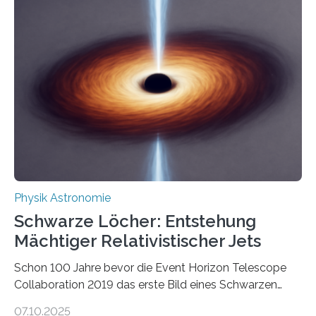
Beispiel die Entwicklung winziger, energieeffizienter
Quantenmotoren voranbringen. Das
Wissenschaftsjournal Science Advances veröffentlichte
die Herleitung. (DOI: 10.1126/sciadv.adw8462)
Verbrennungsmotoren oder Dampfturbinen sind
Wärmekraftmaschinen: Sie wandeln thermische
Energie in mechanische Bewegung um – oder anders
ausgedrückt, Wärme in Bewegung. In
quantenmechanischen Experimenten ist es in den…
Physik Astronomie
Schwarze Löcher: Entstehung
Mächtiger Relativistischer Jets
Schon 100 Jahre bevor die Event Horizon Telescope
Collaboration 2019 das erste Bild eines Schwarzen
Lochs – im Herzen der Galaxie M87 – veröffentlichte,
07.10.2025