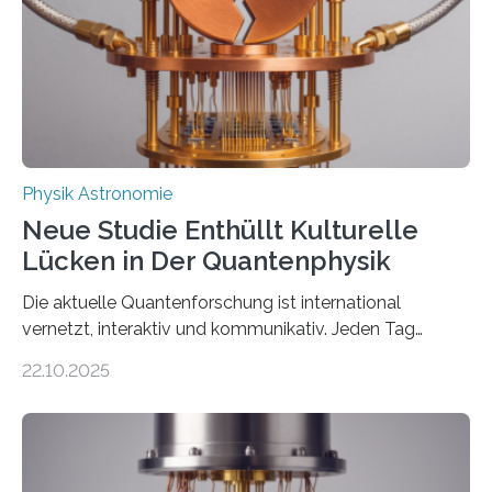
Der lange diskutierte Thorium-Kernübergang wurde
gefunden. Kurz darauf konnte man zeigen, dass sich
Thorium tatsächlich nutzen lässt, um hochpräzise…
Physik Astronomie
Neue Studie Enthüllt Kulturelle
Lücken in Der Quantenphysik
Die aktuelle Quantenforschung ist international
vernetzt, interaktiv und kommunikativ. Jeden Tag
erscheinen etwa 100 neue Publikationen zum Thema –
22.10.2025
oft von Autor*innen, die eng zusammenarbeiten. Neue
Entwicklungen werden rasch aufgenommen, meist
innerhalb von wenigen Wochen, und innovative Ideen
werden schnell weiterentwickelt. Dies ist der Alltag in
der Forschung der Quantentheorie, die dieses Jahr 100