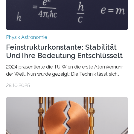
Physik Astronomie
Feinstrukturkonstante: Stabilität
Und Ihre Bedeutung Entschlüsselt
2024 präsentierte die TU Wien die erste Atomkernuhr
der Welt. Nun wurde gezeigt: Die Technik lässt sich
auch einsetzen, um ungelösten Fragen der
28.10.2025
fundamentalen Physik nachzugehen. Thorium-
Atomkerne lassen sich für ganz spezielle Präzisions-
Messungen verwenden. Das hatte man jahrzehntelang
vermutet, weltweit war nach den passenden
Atomkern-Zuständen gesucht worden, 2024 gelang
einem Team der TU Wien mit Unterstützung
internationaler Partner der entscheidende Durchbruch: