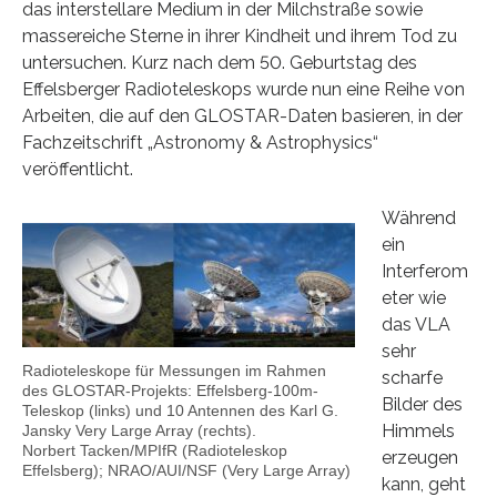
das interstellare Medium in der Milchstraße sowie
massereiche Sterne in ihrer Kindheit und ihrem Tod zu
untersuchen. Kurz nach dem 50. Geburtstag des
Effelsberger Radioteleskops wurde nun eine Reihe von
Arbeiten, die auf den GLOSTAR-Daten basieren, in der
Fachzeitschrift „Astronomy & Astrophysics“
veröffentlicht.
Während
ein
Interferom
eter wie
das VLA
sehr
Radioteleskope für Messungen im Rahmen
scharfe
des GLOSTAR-Projekts: Effelsberg-100m-
Bilder des
Teleskop (links) und 10 Antennen des Karl G.
Himmels
Jansky Very Large Array (rechts).
Norbert Tacken/MPIfR (Radioteleskop
erzeugen
Effelsberg); NRAO/AUI/NSF (Very Large Array)
kann, geht