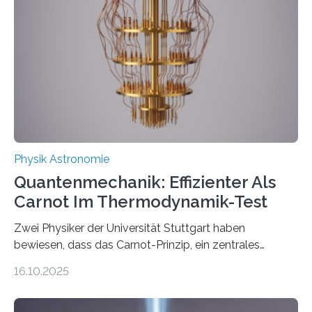
Jahre alt geworden ist, weshalb die UNESCO 2025 zum
Internationalen Jahr der Quantenwissenschaft und -
technologie ausgerufen hat. Doch nun hat eine
internationale Forschungsgruppe um den
Quantenphysiker…
Physik Astronomie
Quantenmechanik: Effizienter Als
Carnot Im Thermodynamik-Test
Zwei Physiker der Universität Stuttgart haben
bewiesen, dass das Carnot-Prinzip, ein zentrales
Gesetz der Thermodynamik, nicht für Objekte in der
16.10.2025
Größenordnung von Atomen gilt, deren physikalische
Eigenschaften miteinander verknüpft sind (sogenannte
korrelierte Objekte). Diese Erkenntnis könnte zum