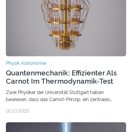
Jahre alt geworden ist, weshalb die UNESCO 2025 zum
Internationalen Jahr der Quantenwissenschaft und -
technologie ausgerufen hat. Doch nun hat eine
internationale Forschungsgruppe um den
Quantenphysiker…
Physik Astronomie
Quantenmechanik: Effizienter Als
Carnot Im Thermodynamik-Test
Zwei Physiker der Universität Stuttgart haben
bewiesen, dass das Carnot-Prinzip, ein zentrales
Gesetz der Thermodynamik, nicht für Objekte in der
16.10.2025
Größenordnung von Atomen gilt, deren physikalische
Eigenschaften miteinander verknüpft sind (sogenannte
korrelierte Objekte). Diese Erkenntnis könnte zum