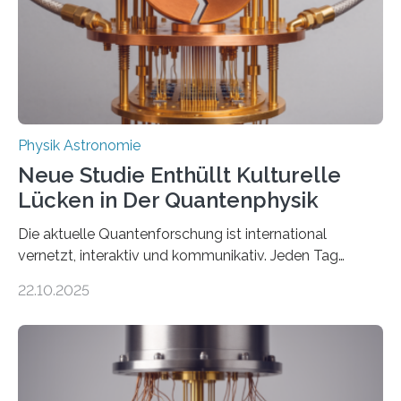
Der lange diskutierte Thorium-Kernübergang wurde
gefunden. Kurz darauf konnte man zeigen, dass sich
Thorium tatsächlich nutzen lässt, um hochpräzise…
Physik Astronomie
Neue Studie Enthüllt Kulturelle
Lücken in Der Quantenphysik
Die aktuelle Quantenforschung ist international
vernetzt, interaktiv und kommunikativ. Jeden Tag
erscheinen etwa 100 neue Publikationen zum Thema –
22.10.2025
oft von Autor*innen, die eng zusammenarbeiten. Neue
Entwicklungen werden rasch aufgenommen, meist
innerhalb von wenigen Wochen, und innovative Ideen
werden schnell weiterentwickelt. Dies ist der Alltag in
der Forschung der Quantentheorie, die dieses Jahr 100