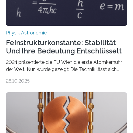
Physik Astronomie
Feinstrukturkonstante: Stabilität
Und Ihre Bedeutung Entschlüsselt
2024 präsentierte die TU Wien die erste Atomkernuhr
der Welt. Nun wurde gezeigt: Die Technik lässt sich
auch einsetzen, um ungelösten Fragen der
28.10.2025
fundamentalen Physik nachzugehen. Thorium-
Atomkerne lassen sich für ganz spezielle Präzisions-
Messungen verwenden. Das hatte man jahrzehntelang
vermutet, weltweit war nach den passenden
Atomkern-Zuständen gesucht worden, 2024 gelang
einem Team der TU Wien mit Unterstützung
internationaler Partner der entscheidende Durchbruch: