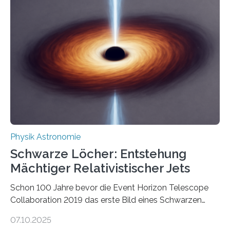
Beispiel die Entwicklung winziger, energieeffizienter
Quantenmotoren voranbringen. Das
Wissenschaftsjournal Science Advances veröffentlichte
die Herleitung. (DOI: 10.1126/sciadv.adw8462)
Verbrennungsmotoren oder Dampfturbinen sind
Wärmekraftmaschinen: Sie wandeln thermische
Energie in mechanische Bewegung um – oder anders
ausgedrückt, Wärme in Bewegung. In
quantenmechanischen Experimenten ist es in den…
Physik Astronomie
Schwarze Löcher: Entstehung
Mächtiger Relativistischer Jets
Schon 100 Jahre bevor die Event Horizon Telescope
Collaboration 2019 das erste Bild eines Schwarzen
Lochs – im Herzen der Galaxie M87 – veröffentlichte,
07.10.2025
hatte der Astronom Heber Curtis einen seltsamen