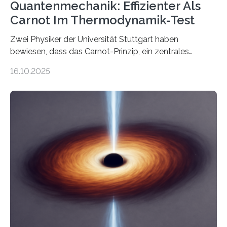
Quantenmechanik: Effizienter Als
Carnot Im Thermodynamik-Test
Zwei Physiker der Universität Stuttgart haben
bewiesen, dass das Carnot-Prinzip, ein zentrales
Gesetz der Thermodynamik, nicht für Objekte in der
16.10.2025
Größenordnung von Atomen gilt, deren physikalische
Eigenschaften miteinander verknüpft sind (sogenannte
korrelierte Objekte). Diese Erkenntnis könnte zum
Beispiel die Entwicklung winziger, energieeffizienter
Quantenmotoren voranbringen. Das
Wissenschaftsjournal Science Advances veröffentlichte
die Herleitung. (DOI: 10.1126/sciadv.adw8462)
Verbrennungsmotoren oder Dampfturbinen sind
Wärmekraftmaschinen: Sie wandeln thermische
Energie in mechanische Bewegung um – oder anders
ausgedrückt, Wärme in Bewegung. In
quantenmechanischen Experimenten ist es in den…