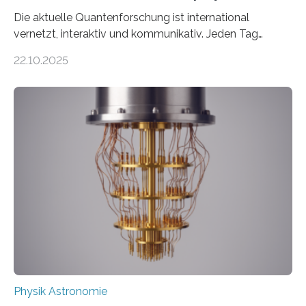
Die aktuelle Quantenforschung ist international
vernetzt, interaktiv und kommunikativ. Jeden Tag
erscheinen etwa 100 neue Publikationen zum Thema –
22.10.2025
oft von Autor*innen, die eng zusammenarbeiten. Neue
Entwicklungen werden rasch aufgenommen, meist
innerhalb von wenigen Wochen, und innovative Ideen
werden schnell weiterentwickelt. Dies ist der Alltag in
der Forschung der Quantentheorie, die dieses Jahr 100
Jahre alt geworden ist, weshalb die UNESCO 2025 zum
Internationalen Jahr der Quantenwissenschaft und -
technologie ausgerufen hat. Doch nun hat eine
internationale Forschungsgruppe um den
Quantenphysiker…
Physik Astronomie