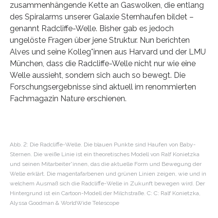
zusammenhängende Kette an Gaswolken, die entlang
des Spiralarms unserer Galaxie Sternhaufen bildet –
genannt Radcliffe-Welle. Bisher gab es jedoch
ungelöste Fragen über jene Struktur. Nun berichten
Alves und seine Kolleg*innen aus Harvard und der LMU
München, dass die Radcliffe-Welle nicht nur wie eine
Welle aussieht, sondern sich auch so bewegt. Die
Forschungsergebnisse sind aktuell im renommierten
Fachmagazin Nature erschienen.
Abb. 2: Die Radcliffe-Welle. Die blauen Punkte sind Haufen von Baby-
Sternen. Die weiße Linie ist ein theoretisches Modell von Ralf Konietzka
und seinen Mitarbeiter*innen, das die aktuelle Form und Bewegung der
Welle erklärt. Die magentafarbenen und grünen Linien zeigen, wie und in
welchem Ausmaß sich die Radcliffe-Welle in Zukunft bewegen wird. Der
Hintergrund ist ein Cartoon-Modell der Milchstraße. C: C: Ralf Konietzka,
Alyssa Goodman & WorldWide Telescope