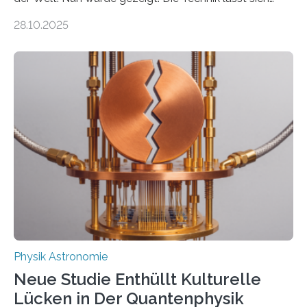
auch einsetzen, um ungelösten Fragen der
28.10.2025
fundamentalen Physik nachzugehen. Thorium-
Atomkerne lassen sich für ganz spezielle Präzisions-
Messungen verwenden. Das hatte man jahrzehntelang
vermutet, weltweit war nach den passenden
Atomkern-Zuständen gesucht worden, 2024 gelang
einem Team der TU Wien mit Unterstützung
internationaler Partner der entscheidende Durchbruch:
Der lange diskutierte Thorium-Kernübergang wurde
gefunden. Kurz darauf konnte man zeigen, dass sich
Thorium tatsächlich nutzen lässt, um hochpräzise…
Physik Astronomie
Neue Studie Enthüllt Kulturelle
Lücken in Der Quantenphysik