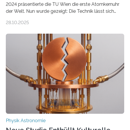
2024 präsentierte die TU Wien die erste Atomkernuhr
der Welt. Nun wurde gezeigt: Die Technik lässt sich
auch einsetzen, um ungelösten Fragen der
28.10.2025
fundamentalen Physik nachzugehen. Thorium-
Atomkerne lassen sich für ganz spezielle Präzisions-
Messungen verwenden. Das hatte man jahrzehntelang
vermutet, weltweit war nach den passenden
Atomkern-Zuständen gesucht worden, 2024 gelang
einem Team der TU Wien mit Unterstützung
internationaler Partner der entscheidende Durchbruch:
Der lange diskutierte Thorium-Kernübergang wurde
gefunden. Kurz darauf konnte man zeigen, dass sich
Thorium tatsächlich nutzen lässt, um hochpräzise…
Physik Astronomie