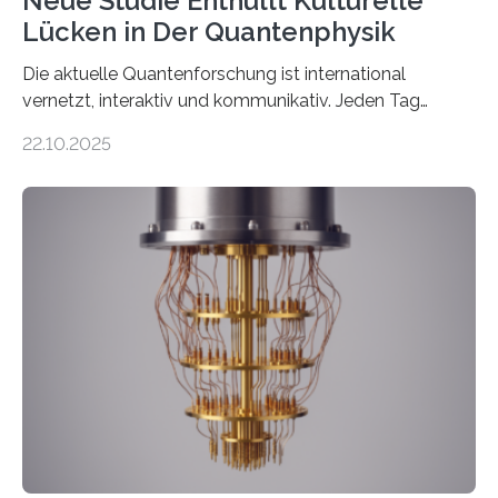
Neue Studie Enthüllt Kulturelle
Lücken in Der Quantenphysik
Die aktuelle Quantenforschung ist international
vernetzt, interaktiv und kommunikativ. Jeden Tag
erscheinen etwa 100 neue Publikationen zum Thema –
22.10.2025
oft von Autor*innen, die eng zusammenarbeiten. Neue
Entwicklungen werden rasch aufgenommen, meist
innerhalb von wenigen Wochen, und innovative Ideen
werden schnell weiterentwickelt. Dies ist der Alltag in
der Forschung der Quantentheorie, die dieses Jahr 100
Jahre alt geworden ist, weshalb die UNESCO 2025 zum
Internationalen Jahr der Quantenwissenschaft und -
technologie ausgerufen hat. Doch nun hat eine
internationale Forschungsgruppe um den
Quantenphysiker…