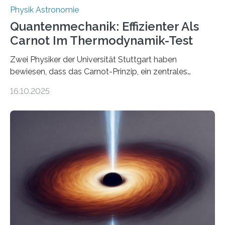
Physik Astronomie
Quantenmechanik: Effizienter Als
Carnot Im Thermodynamik-Test
Zwei Physiker der Universität Stuttgart haben
bewiesen, dass das Carnot-Prinzip, ein zentrales
Gesetz der Thermodynamik, nicht für Objekte in der
16.10.2025
Größenordnung von Atomen gilt, deren physikalische
Eigenschaften miteinander verknüpft sind (sogenannte
korrelierte Objekte). Diese Erkenntnis könnte zum
Beispiel die Entwicklung winziger, energieeffizienter
Quantenmotoren voranbringen. Das
Wissenschaftsjournal Science Advances veröffentlichte
die Herleitung. (DOI: 10.1126/sciadv.adw8462)
Verbrennungsmotoren oder Dampfturbinen sind
Wärmekraftmaschinen: Sie wandeln thermische
Energie in mechanische Bewegung um – oder anders
ausgedrückt, Wärme in Bewegung. In