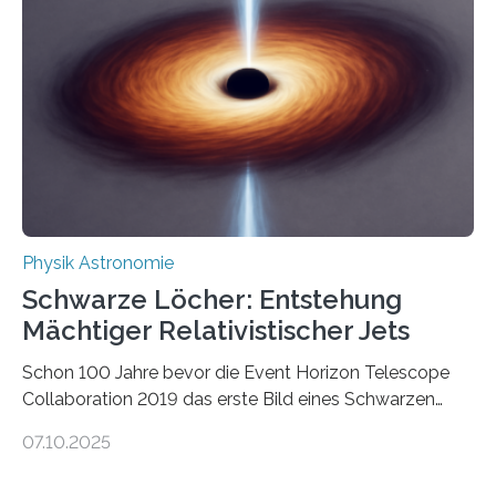
Quantenmotoren voranbringen. Das
Wissenschaftsjournal Science Advances veröffentlichte
die Herleitung. (DOI: 10.1126/sciadv.adw8462)
Verbrennungsmotoren oder Dampfturbinen sind
Wärmekraftmaschinen: Sie wandeln thermische
Energie in mechanische Bewegung um – oder anders
ausgedrückt, Wärme in Bewegung. In
quantenmechanischen Experimenten ist es in den…
Physik Astronomie
Schwarze Löcher: Entstehung
Mächtiger Relativistischer Jets
Schon 100 Jahre bevor die Event Horizon Telescope
Collaboration 2019 das erste Bild eines Schwarzen
Lochs – im Herzen der Galaxie M87 – veröffentlichte,
07.10.2025
hatte der Astronom Heber Curtis einen seltsamen
Strahl entdeckt, der aus dem Zentrum der Galaxie