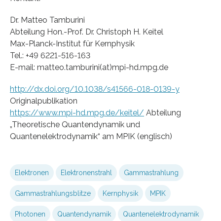
Dr. Matteo Tamburini
Abteilung Hon.-Prof. Dr. Christoph H. Keitel
Max-Planck-Institut für Kernphysik
Tel.: +49 6221-516-163
E-mail: matteo.tamburini(at)mpi-hd.mpg.de
http://dx.doi.org/10.1038/s41566-018-0139-y
Originalpublikation
https://www.mpi-hd.mpg.de/keitel/
Abteilung
„Theoretische Quantendynamik und
Quantenelektrodynamik“ am MPIK (englisch)
Elektronen
Elektronenstrahl
Gammastrahlung
Gammastrahlungsblitze
Kernphysik
MPIK
Photonen
Quantendynamik
Quantenelektrodynamik