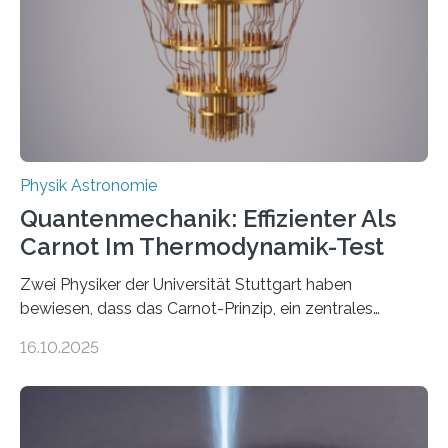
Internationalen Jahr der Quantenwissenschaft und -
technologie ausgerufen hat. Doch nun hat eine
internationale Forschungsgruppe um den
Quantenphysiker…
Physik Astronomie
Quantenmechanik: Effizienter Als
Carnot Im Thermodynamik-Test
Zwei Physiker der Universität Stuttgart haben
bewiesen, dass das Carnot-Prinzip, ein zentrales
Gesetz der Thermodynamik, nicht für Objekte in der
16.10.2025
Größenordnung von Atomen gilt, deren physikalische
Eigenschaften miteinander verknüpft sind (sogenannte
korrelierte Objekte). Diese Erkenntnis könnte zum
Beispiel die Entwicklung winziger, energieeffizienter