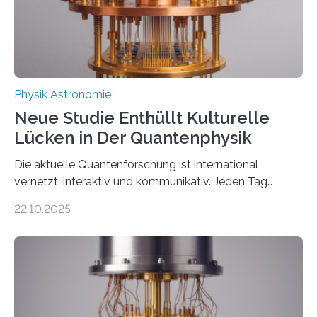
Thorium tatsächlich nutzen lässt, um hochpräzise…
Physik Astronomie
Neue Studie Enthüllt Kulturelle
Lücken in Der Quantenphysik
Die aktuelle Quantenforschung ist international
vernetzt, interaktiv und kommunikativ. Jeden Tag
erscheinen etwa 100 neue Publikationen zum Thema –
22.10.2025
oft von Autor*innen, die eng zusammenarbeiten. Neue
Entwicklungen werden rasch aufgenommen, meist
innerhalb von wenigen Wochen, und innovative Ideen
werden schnell weiterentwickelt. Dies ist der Alltag in
der Forschung der Quantentheorie, die dieses Jahr 100
Jahre alt geworden ist, weshalb die UNESCO 2025 zum