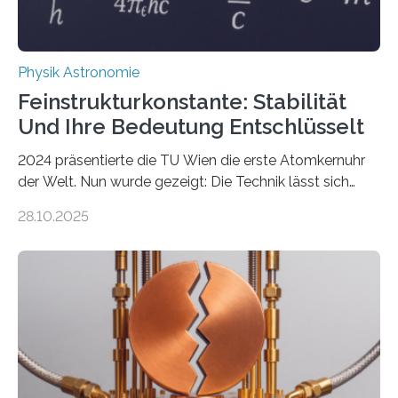
Physik Astronomie
Feinstrukturkonstante: Stabilität
Und Ihre Bedeutung Entschlüsselt
2024 präsentierte die TU Wien die erste Atomkernuhr
der Welt. Nun wurde gezeigt: Die Technik lässt sich
auch einsetzen, um ungelösten Fragen der
28.10.2025
fundamentalen Physik nachzugehen. Thorium-
Atomkerne lassen sich für ganz spezielle Präzisions-
Messungen verwenden. Das hatte man jahrzehntelang
vermutet, weltweit war nach den passenden
Atomkern-Zuständen gesucht worden, 2024 gelang
einem Team der TU Wien mit Unterstützung
internationaler Partner der entscheidende Durchbruch:
Der lange diskutierte Thorium-Kernübergang wurde
gefunden. Kurz darauf konnte man zeigen, dass sich