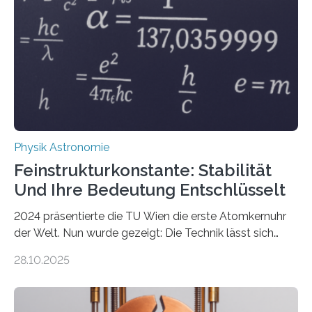
Physik Astronomie
Feinstrukturkonstante: Stabilität
Und Ihre Bedeutung Entschlüsselt
2024 präsentierte die TU Wien die erste Atomkernuhr
der Welt. Nun wurde gezeigt: Die Technik lässt sich
auch einsetzen, um ungelösten Fragen der
28.10.2025
fundamentalen Physik nachzugehen. Thorium-
Atomkerne lassen sich für ganz spezielle Präzisions-
Messungen verwenden. Das hatte man jahrzehntelang