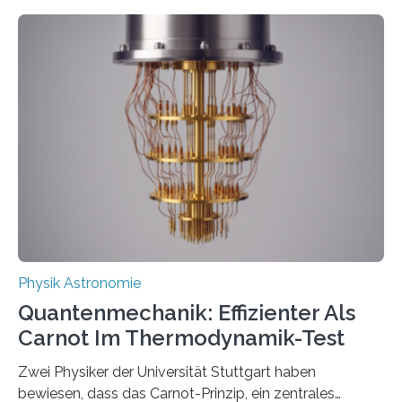
Entwicklungen werden rasch aufgenommen, meist
innerhalb von wenigen Wochen, und innovative Ideen
werden schnell weiterentwickelt. Dies ist der Alltag in
der Forschung der Quantentheorie, die dieses Jahr 100
Jahre alt geworden ist, weshalb die UNESCO 2025 zum
Internationalen Jahr der Quantenwissenschaft und -
technologie ausgerufen hat. Doch nun hat eine
internationale Forschungsgruppe um den
Quantenphysiker…
Physik Astronomie
Quantenmechanik: Effizienter Als
Carnot Im Thermodynamik-Test
Zwei Physiker der Universität Stuttgart haben
bewiesen, dass das Carnot-Prinzip, ein zentrales