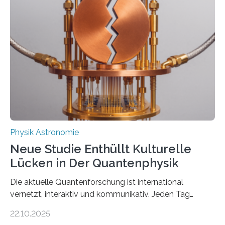
vermutet, weltweit war nach den passenden
Atomkern-Zuständen gesucht worden, 2024 gelang
einem Team der TU Wien mit Unterstützung
internationaler Partner der entscheidende Durchbruch:
Der lange diskutierte Thorium-Kernübergang wurde
gefunden. Kurz darauf konnte man zeigen, dass sich
Thorium tatsächlich nutzen lässt, um hochpräzise…
Physik Astronomie
Neue Studie Enthüllt Kulturelle
Lücken in Der Quantenphysik
Die aktuelle Quantenforschung ist international
vernetzt, interaktiv und kommunikativ. Jeden Tag
erscheinen etwa 100 neue Publikationen zum Thema –
22.10.2025
oft von Autor*innen, die eng zusammenarbeiten. Neue