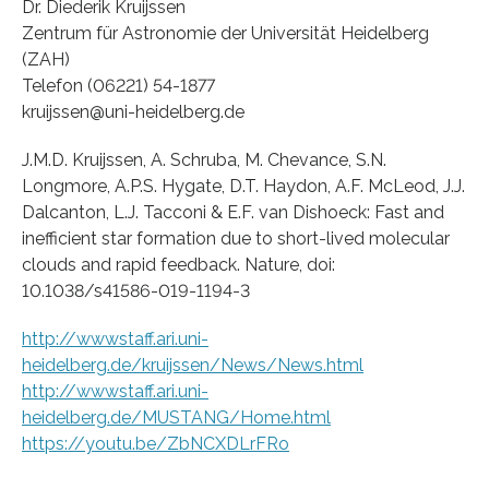
Dr. Diederik Kruijssen
Zentrum für Astronomie der Universität Heidelberg
(ZAH)
Telefon (06221) 54-1877
kruijssen@uni-heidelberg.de
J.M.D. Kruijssen, A. Schruba, M. Chevance, S.N.
Longmore, A.P.S. Hygate, D.T. Haydon, A.F. McLeod, J.J.
Dalcanton, L.J. Tacconi & E.F. van Dishoeck: Fast and
inefficient star formation due to short-lived molecular
clouds and rapid feedback. Nature, doi:
10.1038/s41586-019-1194-3
http://wwwstaff.ari.uni-
heidelberg.de/kruijssen/News/News.html
http://wwwstaff.ari.uni-
heidelberg.de/MUSTANG/Home.html
https://youtu.be/ZbNCXDLrFRo