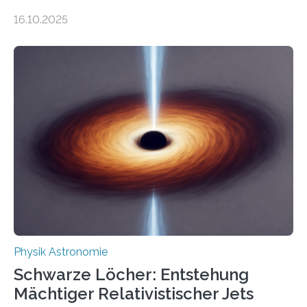
Gesetz der Thermodynamik, nicht für Objekte in der
16.10.2025
Größenordnung von Atomen gilt, deren physikalische
Eigenschaften miteinander verknüpft sind (sogenannte
korrelierte Objekte). Diese Erkenntnis könnte zum
Beispiel die Entwicklung winziger, energieeffizienter
Quantenmotoren voranbringen. Das
Wissenschaftsjournal Science Advances veröffentlichte
die Herleitung. (DOI: 10.1126/sciadv.adw8462)
Verbrennungsmotoren oder Dampfturbinen sind
Wärmekraftmaschinen: Sie wandeln thermische
Energie in mechanische Bewegung um – oder anders
ausgedrückt, Wärme in Bewegung. In
quantenmechanischen Experimenten ist es in den…
Physik Astronomie
Schwarze Löcher: Entstehung
Mächtiger Relativistischer Jets