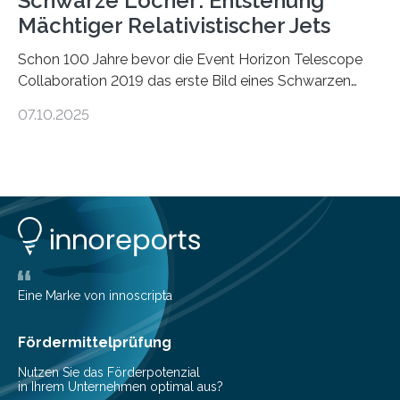
Schwarze Löcher: Entstehung
Mächtiger Relativistischer Jets
Schon 100 Jahre bevor die Event Horizon Telescope
Collaboration 2019 das erste Bild eines Schwarzen
Lochs – im Herzen der Galaxie M87 – veröffentlichte,
07.10.2025
hatte der Astronom Heber Curtis einen seltsamen
Strahl entdeckt, der aus dem Zentrum der Galaxie
herauszeigt. Heute ist bekannt, dass es sich um den Jet
des Schwarzen Lochs M87* handelt. Solche Jets
werden auch von anderen Schwarzen Löchern
ausgeschickt. Theoretische Astrophysiker der Goethe-
Universität haben jetzt einen numerischen Code
entwickelt, mit dem sie mathematisch hoch präzise
beschreiben…
Eine Marke von innoscripta
Fördermittelprüfung
Nutzen Sie das Förderpotenzial
in Ihrem Unternehmen optimal aus?