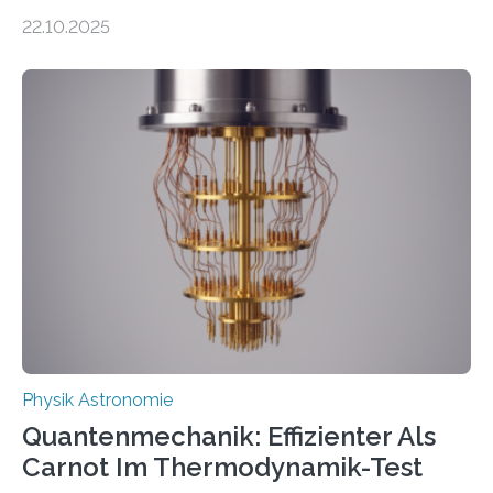
erscheinen etwa 100 neue Publikationen zum Thema –
22.10.2025
oft von Autor*innen, die eng zusammenarbeiten. Neue
Entwicklungen werden rasch aufgenommen, meist
innerhalb von wenigen Wochen, und innovative Ideen
werden schnell weiterentwickelt. Dies ist der Alltag in
der Forschung der Quantentheorie, die dieses Jahr 100
Jahre alt geworden ist, weshalb die UNESCO 2025 zum
Internationalen Jahr der Quantenwissenschaft und -
technologie ausgerufen hat. Doch nun hat eine
internationale Forschungsgruppe um den
Quantenphysiker…
Physik Astronomie
Quantenmechanik: Effizienter Als
Carnot Im Thermodynamik-Test