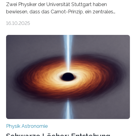
Zwei Physiker der Universität Stuttgart haben
bewiesen, dass das Carnot-Prinzip, ein zentrales
Gesetz der Thermodynamik, nicht für Objekte in der
16.10.2025
Größenordnung von Atomen gilt, deren physikalische
Eigenschaften miteinander verknüpft sind (sogenannte
korrelierte Objekte). Diese Erkenntnis könnte zum
Beispiel die Entwicklung winziger, energieeffizienter
Quantenmotoren voranbringen. Das
Wissenschaftsjournal Science Advances veröffentlichte
die Herleitung. (DOI: 10.1126/sciadv.adw8462)
Verbrennungsmotoren oder Dampfturbinen sind
Wärmekraftmaschinen: Sie wandeln thermische
Energie in mechanische Bewegung um – oder anders
ausgedrückt, Wärme in Bewegung. In
quantenmechanischen Experimenten ist es in den…
Physik Astronomie