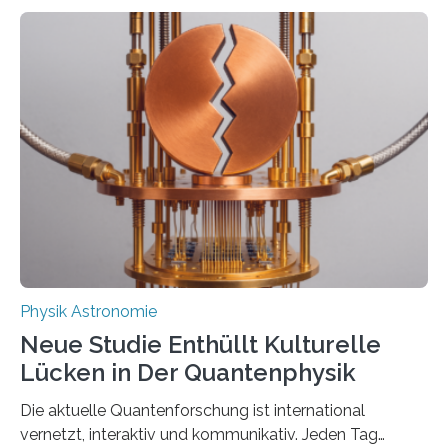
Atomkerne lassen sich für ganz spezielle Präzisions-
Messungen verwenden. Das hatte man jahrzehntelang
vermutet, weltweit war nach den passenden
Atomkern-Zuständen gesucht worden, 2024 gelang
einem Team der TU Wien mit Unterstützung
internationaler Partner der entscheidende Durchbruch:
Der lange diskutierte Thorium-Kernübergang wurde
gefunden. Kurz darauf konnte man zeigen, dass sich
Thorium tatsächlich nutzen lässt, um hochpräzise…
Physik Astronomie
Neue Studie Enthüllt Kulturelle
Lücken in Der Quantenphysik
Die aktuelle Quantenforschung ist international
vernetzt, interaktiv und kommunikativ. Jeden Tag