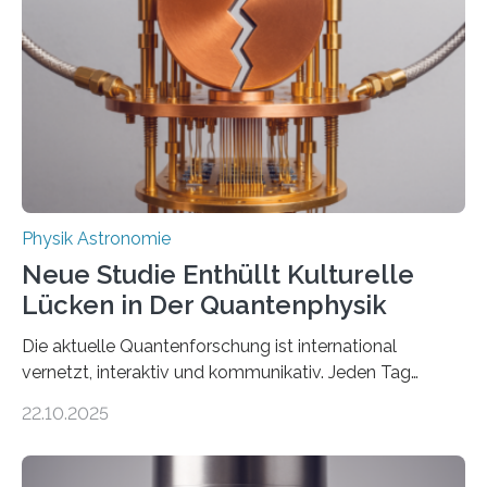
einem Team der TU Wien mit Unterstützung
internationaler Partner der entscheidende Durchbruch:
Der lange diskutierte Thorium-Kernübergang wurde
gefunden. Kurz darauf konnte man zeigen, dass sich
Thorium tatsächlich nutzen lässt, um hochpräzise…
Physik Astronomie
Neue Studie Enthüllt Kulturelle
Lücken in Der Quantenphysik
Die aktuelle Quantenforschung ist international
vernetzt, interaktiv und kommunikativ. Jeden Tag
erscheinen etwa 100 neue Publikationen zum Thema –
22.10.2025
oft von Autor*innen, die eng zusammenarbeiten. Neue
Entwicklungen werden rasch aufgenommen, meist
innerhalb von wenigen Wochen, und innovative Ideen