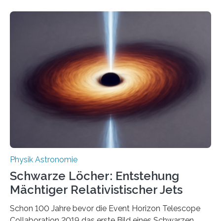
Eigenschaften miteinander verknüpft sind (sogenannte
korrelierte Objekte). Diese Erkenntnis könnte zum
Beispiel die Entwicklung winziger, energieeffizienter
Quantenmotoren voranbringen. Das
Wissenschaftsjournal Science Advances veröffentlichte
die Herleitung. (DOI: 10.1126/sciadv.adw8462)
Verbrennungsmotoren oder Dampfturbinen sind
Wärmekraftmaschinen: Sie wandeln thermische
Energie in mechanische Bewegung um – oder anders
ausgedrückt, Wärme in Bewegung. In
quantenmechanischen Experimenten ist es in den…
Physik Astronomie
Schwarze Löcher: Entstehung
Mächtiger Relativistischer Jets
Schon 100 Jahre bevor die Event Horizon Telescope
Collaboration 2019 das erste Bild eines Schwarzen