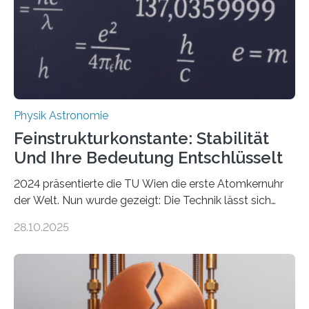
Physik Astronomie
Feinstrukturkonstante: Stabilität
Und Ihre Bedeutung Entschlüsselt
2024 präsentierte die TU Wien die erste Atomkernuhr
der Welt. Nun wurde gezeigt: Die Technik lässt sich
auch einsetzen, um ungelösten Fragen der
28.10.2025
fundamentalen Physik nachzugehen. Thorium-
Atomkerne lassen sich für ganz spezielle Präzisions-
Messungen verwenden. Das hatte man jahrzehntelang
vermutet, weltweit war nach den passenden
Atomkern-Zuständen gesucht worden, 2024 gelang