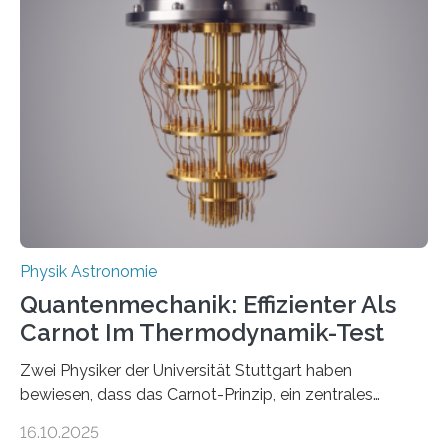
werden schnell weiterentwickelt. Dies ist der Alltag in
der Forschung der Quantentheorie, die dieses Jahr 100
Jahre alt geworden ist, weshalb die UNESCO 2025 zum
Internationalen Jahr der Quantenwissenschaft und -
technologie ausgerufen hat. Doch nun hat eine
internationale Forschungsgruppe um den
Quantenphysiker…
Physik Astronomie
Quantenmechanik: Effizienter Als
Carnot Im Thermodynamik-Test
Zwei Physiker der Universität Stuttgart haben
bewiesen, dass das Carnot-Prinzip, ein zentrales
Gesetz der Thermodynamik, nicht für Objekte in der
16.10.2025
Größenordnung von Atomen gilt, deren physikalische