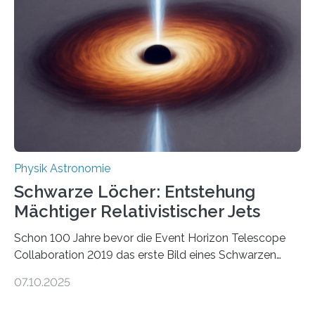
Quantenmotoren voranbringen. Das
Wissenschaftsjournal Science Advances veröffentlichte
die Herleitung. (DOI: 10.1126/sciadv.adw8462)
Verbrennungsmotoren oder Dampfturbinen sind
Wärmekraftmaschinen: Sie wandeln thermische
Energie in mechanische Bewegung um – oder anders
ausgedrückt, Wärme in Bewegung. In
quantenmechanischen Experimenten ist es in den…
Physik Astronomie
Schwarze Löcher: Entstehung
Mächtiger Relativistischer Jets
Schon 100 Jahre bevor die Event Horizon Telescope
Collaboration 2019 das erste Bild eines Schwarzen
Lochs – im Herzen der Galaxie M87 – veröffentlichte,
07.10.2025
hatte der Astronom Heber Curtis einen seltsamen
Strahl entdeckt, der aus dem Zentrum der Galaxie