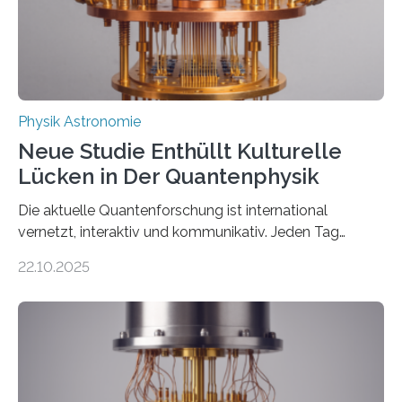
Thorium tatsächlich nutzen lässt, um hochpräzise…
Physik Astronomie
Neue Studie Enthüllt Kulturelle
Lücken in Der Quantenphysik
Die aktuelle Quantenforschung ist international
vernetzt, interaktiv und kommunikativ. Jeden Tag
erscheinen etwa 100 neue Publikationen zum Thema –
22.10.2025
oft von Autor*innen, die eng zusammenarbeiten. Neue
Entwicklungen werden rasch aufgenommen, meist
innerhalb von wenigen Wochen, und innovative Ideen
werden schnell weiterentwickelt. Dies ist der Alltag in
der Forschung der Quantentheorie, die dieses Jahr 100
Jahre alt geworden ist, weshalb die UNESCO 2025 zum