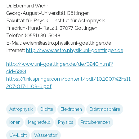
Dr. Eberhard Wiehr
Georg-August-Universität Göttingen
Fakultät für Physik – Institut für Astrophysik
Friedrich-Hund-Platz 1, 37077 Göttingen
Telefon (0551) 39-5048
E-Mail: ewiehr@astro.physik.uni-goettingen.de
Internet:
http://www.astro.physik.uni-goettingen.de
http://www.uni-goettingen.de/de/3240.html?
cid=5884
https://link.springer.com/content/pdf/10.1007%2Fs11
207-017-1103-6.pdf
Astrophysik
Dichte
Elektronen
Erdatmosphäre
Ionen
Magnetfeld
Physics
Protuberanzen
UV-Licht
Wasserstoff