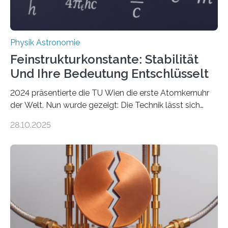
Physik Astronomie
Feinstrukturkonstante: Stabilität
Und Ihre Bedeutung Entschlüsselt
2024 präsentierte die TU Wien die erste Atomkernuhr
der Welt. Nun wurde gezeigt: Die Technik lässt sich
auch einsetzen, um ungelösten Fragen der
28.10.2025
fundamentalen Physik nachzugehen. Thorium-
Atomkerne lassen sich für ganz spezielle Präzisions-
Messungen verwenden. Das hatte man jahrzehntelang
vermutet, weltweit war nach den passenden
Atomkern-Zuständen gesucht worden, 2024 gelang
einem Team der TU Wien mit Unterstützung
internationaler Partner der entscheidende Durchbruch:
Der lange diskutierte Thorium-Kernübergang wurde
gefunden. Kurz darauf konnte man zeigen, dass sich