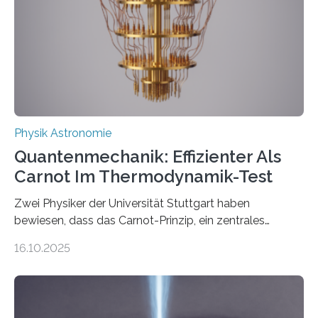
Internationalen Jahr der Quantenwissenschaft und -
technologie ausgerufen hat. Doch nun hat eine
internationale Forschungsgruppe um den
Quantenphysiker…
Physik Astronomie
Quantenmechanik: Effizienter Als
Carnot Im Thermodynamik-Test
Zwei Physiker der Universität Stuttgart haben
bewiesen, dass das Carnot-Prinzip, ein zentrales
Gesetz der Thermodynamik, nicht für Objekte in der
16.10.2025
Größenordnung von Atomen gilt, deren physikalische
Eigenschaften miteinander verknüpft sind (sogenannte
korrelierte Objekte). Diese Erkenntnis könnte zum
Beispiel die Entwicklung winziger, energieeffizienter