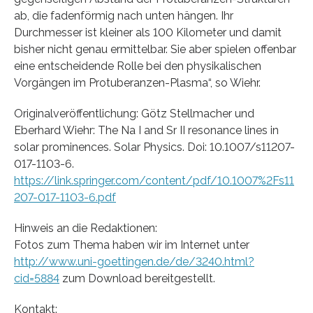
ab, die fadenförmig nach unten hängen. Ihr
Durchmesser ist kleiner als 100 Kilometer und damit
bisher nicht genau ermittelbar. Sie aber spielen offenbar
eine entscheidende Rolle bei den physikalischen
Vorgängen im Protuberanzen-Plasma“, so Wiehr.
Originalveröffentlichung: Götz Stellmacher und
Eberhard Wiehr: The Na I and Sr II resonance lines in
solar prominences. Solar Physics. Doi: 10.1007/s11207-
017-1103-6.
https://link.springer.com/content/pdf/10.1007%2Fs11
207-017-1103-6.pdf
Hinweis an die Redaktionen:
Fotos zum Thema haben wir im Internet unter
http://www.uni-goettingen.de/de/3240.html?
cid=5884
zum Download bereitgestellt.
Kontakt: