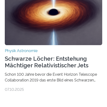
Wissenschaftsjournal Science Advances veröffentlichte
die Herleitung. (DOI: 10.1126/sciadv.adw8462)
Verbrennungsmotoren oder Dampfturbinen sind
Wärmekraftmaschinen: Sie wandeln thermische
Energie in mechanische Bewegung um – oder anders
ausgedrückt, Wärme in Bewegung. In
quantenmechanischen Experimenten ist es in den…
Physik Astronomie
Schwarze Löcher: Entstehung
Mächtiger Relativistischer Jets
Schon 100 Jahre bevor die Event Horizon Telescope
Collaboration 2019 das erste Bild eines Schwarzen
Lochs – im Herzen der Galaxie M87 – veröffentlichte,
07.10.2025
hatte der Astronom Heber Curtis einen seltsamen
Strahl entdeckt, der aus dem Zentrum der Galaxie
herauszeigt. Heute ist bekannt, dass es sich um den Jet