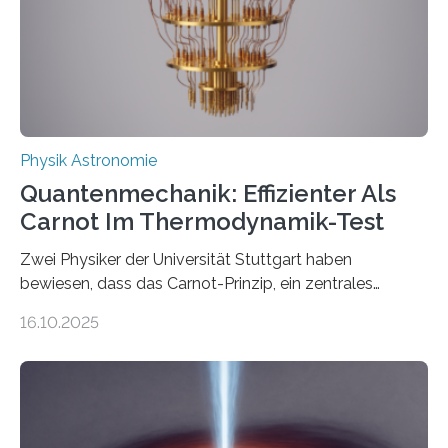
internationale Forschungsgruppe um den
Quantenphysiker…
Physik Astronomie
Quantenmechanik: Effizienter Als
Carnot Im Thermodynamik-Test
Zwei Physiker der Universität Stuttgart haben
bewiesen, dass das Carnot-Prinzip, ein zentrales
Gesetz der Thermodynamik, nicht für Objekte in der
16.10.2025
Größenordnung von Atomen gilt, deren physikalische
Eigenschaften miteinander verknüpft sind (sogenannte
korrelierte Objekte). Diese Erkenntnis könnte zum
Beispiel die Entwicklung winziger, energieeffizienter
Quantenmotoren voranbringen. Das