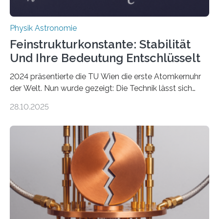
Physik Astronomie
Feinstrukturkonstante: Stabilität
Und Ihre Bedeutung Entschlüsselt
2024 präsentierte die TU Wien die erste Atomkernuhr
der Welt. Nun wurde gezeigt: Die Technik lässt sich
auch einsetzen, um ungelösten Fragen der
28.10.2025
fundamentalen Physik nachzugehen. Thorium-
Atomkerne lassen sich für ganz spezielle Präzisions-
Messungen verwenden. Das hatte man jahrzehntelang
vermutet, weltweit war nach den passenden
Atomkern-Zuständen gesucht worden, 2024 gelang
einem Team der TU Wien mit Unterstützung
internationaler Partner der entscheidende Durchbruch:
Der lange diskutierte Thorium-Kernübergang wurde
gefunden. Kurz darauf konnte man zeigen, dass sich
Thorium tatsächlich nutzen lässt, um hochpräzise…