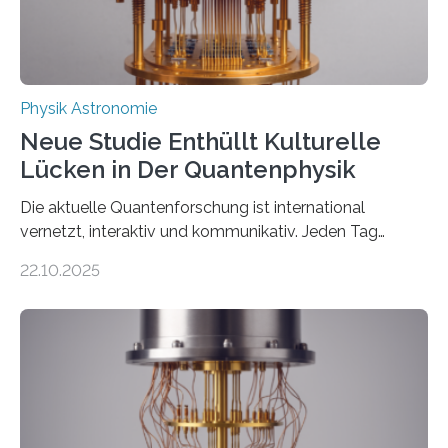
Physik Astronomie
Neue Studie Enthüllt Kulturelle
Lücken in Der Quantenphysik
Die aktuelle Quantenforschung ist international
vernetzt, interaktiv und kommunikativ. Jeden Tag
erscheinen etwa 100 neue Publikationen zum Thema –
22.10.2025
oft von Autor*innen, die eng zusammenarbeiten. Neue
Entwicklungen werden rasch aufgenommen, meist
innerhalb von wenigen Wochen, und innovative Ideen
werden schnell weiterentwickelt. Dies ist der Alltag in
der Forschung der Quantentheorie, die dieses Jahr 100
Jahre alt geworden ist, weshalb die UNESCO 2025 zum
Internationalen Jahr der Quantenwissenschaft und -
technologie ausgerufen hat. Doch nun hat eine