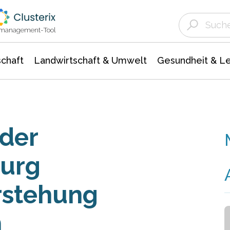
Landwirtschaft & Umwelt
Gesundheit &
Agrar- Forstwissenschaften
Unternehmensmeldungen
Biowissenschafte
Ökologie Umwelt- Naturschutz
ktmanagement-Tool
chaft
Landwirtschaft & Umwelt
Gesundheit & L
der
burg
rstehung
n