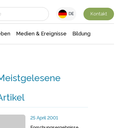
 Leben
Medien & Ereignisse
Interdisziplinäre Forschung
Veranstaltungsnachrichten
n Chemie
Gesellschaftswissenschaften
Kontakt
DE
eben
Medien & Ereignisse
Bildung
Meistgelesene
Artikel
25 April 2001
Forschungsergebnisse