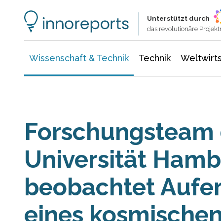
Wissenschaft & Technik
Informationstechnologie
Energie & Elektrotechnik
Unterstützt durch
das revolutionäre Proje
Wissenschaft & Technik
Technik
Weltwirts
Forschungsteam 
Universität Ham
beobachtet Aufe
eines kosmische