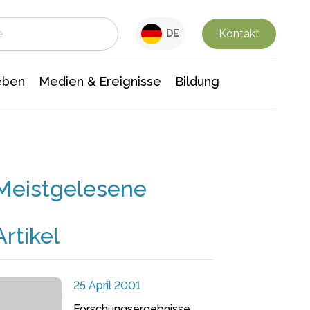
 Leben
Medien & Ereignisse
Interdisziplinäre Forschung
Veranstaltungsnachrichten
n Chemie
Gesellschaftswissenschaften
Kontakt
DE
eben
Medien & Ereignisse
Bildung
Meistgelesene
Artikel
25 April 2001
Forschungsergebnisse