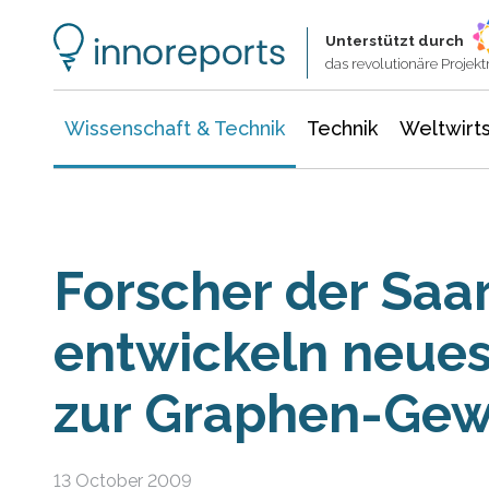
Wissenschaft & Technik
Informationstechnologie
Energie & Elektrotechnik
Unterstützt durch
das revolutionäre Proje
Wissenschaft & Technik
Technik
Weltwirts
Forscher der Saa
entwickeln neues
zur Graphen-Ge
13 October 2009