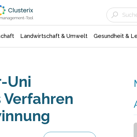
Landwirtschaft & Umwelt
Gesundheit &
Agrar- Forstwissenschaften
Unternehmensmeldungen
Biowissenschafte
Ökologie Umwelt- Naturschutz
ktmanagement-Tool
chaft
Landwirtschaft & Umwelt
Gesundheit & L
r-Uni
 Verfahren
winnung