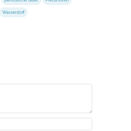
periodische Gitter
Precursoren
Wasserstoff