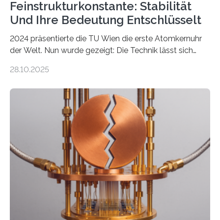
Feinstrukturkonstante: Stabilität
Und Ihre Bedeutung Entschlüsselt
2024 präsentierte die TU Wien die erste Atomkernuhr
der Welt. Nun wurde gezeigt: Die Technik lässt sich
auch einsetzen, um ungelösten Fragen der
28.10.2025
fundamentalen Physik nachzugehen. Thorium-
Atomkerne lassen sich für ganz spezielle Präzisions-
Messungen verwenden. Das hatte man jahrzehntelang
vermutet, weltweit war nach den passenden
Atomkern-Zuständen gesucht worden, 2024 gelang
einem Team der TU Wien mit Unterstützung
internationaler Partner der entscheidende Durchbruch:
Der lange diskutierte Thorium-Kernübergang wurde
gefunden. Kurz darauf konnte man zeigen, dass sich
Thorium tatsächlich nutzen lässt, um hochpräzise…