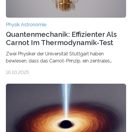
Physik Astronomie
Quantenmechanik: Effizienter Als
Carnot Im Thermodynamik-Test
Zwei Physiker der Universität Stuttgart haben
bewiesen, dass das Carnot-Prinzip, ein zentrales
Gesetz der Thermodynamik, nicht für Objekte in der
16.10.2025
Größenordnung von Atomen gilt, deren physikalische
Eigenschaften miteinander verknüpft sind (sogenannte
korrelierte Objekte). Diese Erkenntnis könnte zum
Beispiel die Entwicklung winziger, energieeffizienter
Quantenmotoren voranbringen. Das
Wissenschaftsjournal Science Advances veröffentlichte
die Herleitung. (DOI: 10.1126/sciadv.adw8462)
Verbrennungsmotoren oder Dampfturbinen sind
Wärmekraftmaschinen: Sie wandeln thermische