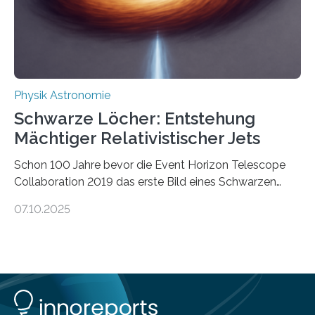
Energie in mechanische Bewegung um – oder anders
ausgedrückt, Wärme in Bewegung. In
quantenmechanischen Experimenten ist es in den…
Physik Astronomie
Schwarze Löcher: Entstehung
Mächtiger Relativistischer Jets
Schon 100 Jahre bevor die Event Horizon Telescope
Collaboration 2019 das erste Bild eines Schwarzen
Lochs – im Herzen der Galaxie M87 – veröffentlichte,
07.10.2025
hatte der Astronom Heber Curtis einen seltsamen
Strahl entdeckt, der aus dem Zentrum der Galaxie
herauszeigt. Heute ist bekannt, dass es sich um den Jet
des Schwarzen Lochs M87* handelt. Solche Jets
werden auch von anderen Schwarzen Löchern
ausgeschickt. Theoretische Astrophysiker der Goethe-