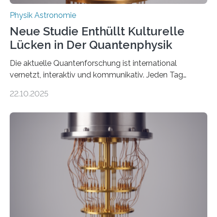
Physik Astronomie
Neue Studie Enthüllt Kulturelle
Lücken in Der Quantenphysik
Die aktuelle Quantenforschung ist international
vernetzt, interaktiv und kommunikativ. Jeden Tag
erscheinen etwa 100 neue Publikationen zum Thema –
22.10.2025
oft von Autor*innen, die eng zusammenarbeiten. Neue
Entwicklungen werden rasch aufgenommen, meist
innerhalb von wenigen Wochen, und innovative Ideen
werden schnell weiterentwickelt. Dies ist der Alltag in
der Forschung der Quantentheorie, die dieses Jahr 100
Jahre alt geworden ist, weshalb die UNESCO 2025 zum
Internationalen Jahr der Quantenwissenschaft und -
technologie ausgerufen hat. Doch nun hat eine
internationale Forschungsgruppe um den
Quantenphysiker…