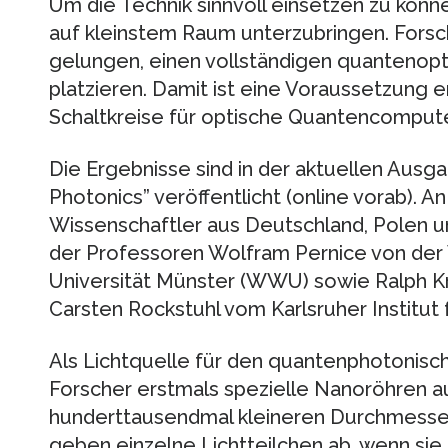
Um die Technik sinnvoll einsetzen zu könne
auf kleinstem Raum unterzubringen. Forsch
gelungen, einen vollständigen quantenopt
platzieren. Damit ist eine Voraussetzung e
Schaltkreise für optische Quantencomput
Die Ergebnisse sind in der aktuellen Ausga
Photonics” veröffentlicht (online vorab). A
Wissenschaftler aus Deutschland, Polen 
der Professoren Wolfram Pernice von der
Universität Münster (WWU) sowie Ralph K
Carsten Rockstuhl vom Karlsruher Institut 
Als Lichtquelle für den quantenphotonisch
Forscher erstmals spezielle Nanoröhren a
hunderttausendmal kleineren Durchmesser
geben einzelne Lichtteilchen ab, wenn sie