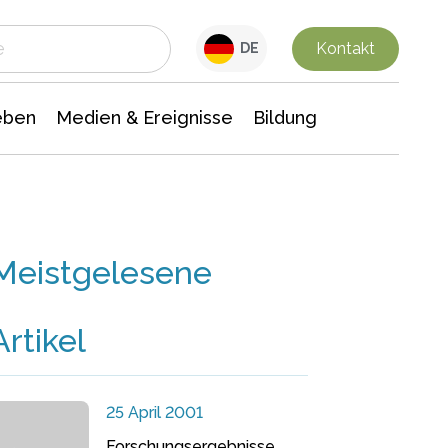
 Leben
Medien & Ereignisse
Interdisziplinäre Forschung
Veranstaltungsnachrichten
n Chemie
Gesellschaftswissenschaften
Kontakt
DE
eben
Medien & Ereignisse
Bildung
Meistgelesene
Artikel
25 April 2001
Forschungsergebnisse