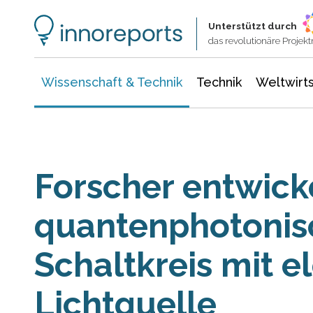
Wissenschaft & Technik
Informationstechnologie
Energie & Elektrotechnik
Unterstützt durch
das revolutionäre Proje
Wissenschaft & Technik
Technik
Weltwirts
Forscher entwick
quantenphotonis
Schaltkreis mit e
Lichtquelle