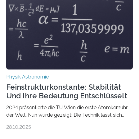
Physik Astronomie
Feinstrukturkonstante: Stabilität
Und Ihre Bedeutung Entschlüsselt
2024 präsentierte die TU Wien die erste Atomkernuhr
der Welt. Nun wurde gezeigt: Die Technik lässt sich
auch einsetzen, um ungelösten Fragen der
28.10.2025
fundamentalen Physik nachzugehen. Thorium-
Atomkerne lassen sich für ganz spezielle Präzisions-