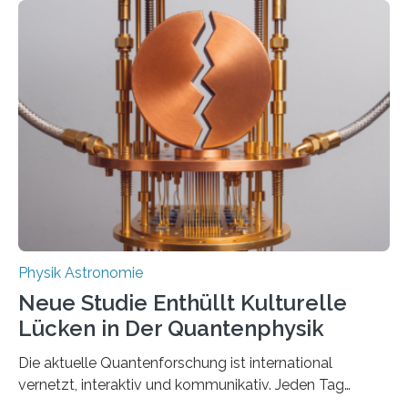
Messungen verwenden. Das hatte man jahrzehntelang
vermutet, weltweit war nach den passenden
Atomkern-Zuständen gesucht worden, 2024 gelang
einem Team der TU Wien mit Unterstützung
internationaler Partner der entscheidende Durchbruch:
Der lange diskutierte Thorium-Kernübergang wurde
gefunden. Kurz darauf konnte man zeigen, dass sich
Thorium tatsächlich nutzen lässt, um hochpräzise…
Physik Astronomie
Neue Studie Enthüllt Kulturelle
Lücken in Der Quantenphysik
Die aktuelle Quantenforschung ist international
vernetzt, interaktiv und kommunikativ. Jeden Tag
erscheinen etwa 100 neue Publikationen zum Thema –