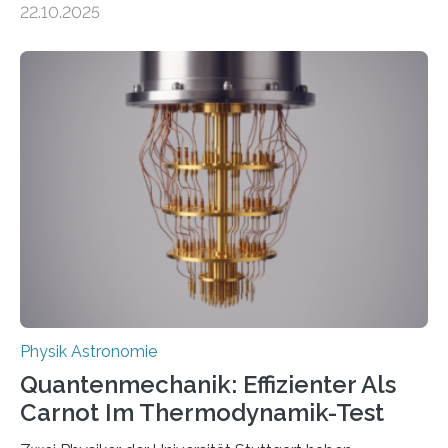
22.10.2025
oft von Autor*innen, die eng zusammenarbeiten. Neue
Entwicklungen werden rasch aufgenommen, meist
innerhalb von wenigen Wochen, und innovative Ideen
werden schnell weiterentwickelt. Dies ist der Alltag in
der Forschung der Quantentheorie, die dieses Jahr 100
Jahre alt geworden ist, weshalb die UNESCO 2025 zum
Internationalen Jahr der Quantenwissenschaft und -
technologie ausgerufen hat. Doch nun hat eine
internationale Forschungsgruppe um den
Quantenphysiker…
Physik Astronomie
Quantenmechanik: Effizienter Als
Carnot Im Thermodynamik-Test