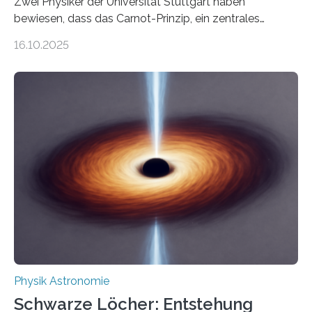
Zwei Physiker der Universität Stuttgart haben
bewiesen, dass das Carnot-Prinzip, ein zentrales
Gesetz der Thermodynamik, nicht für Objekte in der
16.10.2025
Größenordnung von Atomen gilt, deren physikalische
Eigenschaften miteinander verknüpft sind (sogenannte
korrelierte Objekte). Diese Erkenntnis könnte zum
Beispiel die Entwicklung winziger, energieeffizienter
Quantenmotoren voranbringen. Das
Wissenschaftsjournal Science Advances veröffentlichte
die Herleitung. (DOI: 10.1126/sciadv.adw8462)
Verbrennungsmotoren oder Dampfturbinen sind
Wärmekraftmaschinen: Sie wandeln thermische
Energie in mechanische Bewegung um – oder anders
ausgedrückt, Wärme in Bewegung. In
quantenmechanischen Experimenten ist es in den…
Physik Astronomie
Schwarze Löcher: Entstehung