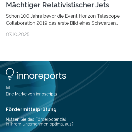
Mächtiger Relativistischer Jets
Schon 100 Jahre bevor die Event Horizon Telescope
Collaboration 2019 das erste Bild eines Schwarzen
Lochs – im Herzen der Galaxie M87 – veröffentlichte,
07.10.2025
hatte der Astronom Heber Curtis einen seltsamen
Strahl entdeckt, der aus dem Zentrum der Galaxie
herauszeigt. Heute ist bekannt, dass es sich um den Jet
des Schwarzen Lochs M87* handelt. Solche Jets
werden auch von anderen Schwarzen Löchern
ausgeschickt. Theoretische Astrophysiker der Goethe-
Universität haben jetzt einen numerischen Code
entwickelt, mit dem sie mathematisch hoch präzise
beschreiben…
Eine Marke von innoscripta
Fördermittelprüfung
Nutzen Sie das Förderpotenzial
in Ihrem Unternehmen optimal aus?