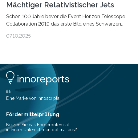
Mächtiger Relativistischer Jets
Schon 100 Jahre bevor die Event Horizon Telescope
Collaboration 2019 das erste Bild eines Schwarzen
Lochs – im Herzen der Galaxie M87 – veröffentlichte,
07.10.2025
hatte der Astronom Heber Curtis einen seltsamen
Strahl entdeckt, der aus dem Zentrum der Galaxie
herauszeigt. Heute ist bekannt, dass es sich um den Jet
des Schwarzen Lochs M87* handelt. Solche Jets
werden auch von anderen Schwarzen Löchern
ausgeschickt. Theoretische Astrophysiker der Goethe-
Universität haben jetzt einen numerischen Code
entwickelt, mit dem sie mathematisch hoch präzise
beschreiben…
Eine Marke von innoscripta
Fördermittelprüfung
Nutzen Sie das Förderpotenzial
in Ihrem Unternehmen optimal aus?