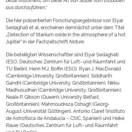
beste Instrument, um diese Art von Studie vom Erdboden
aus durchzuführen.
“
Die hier präsentierten Forschungsergebnisse von Elyar
Sedaghati et al. erscheinen demnächst unter dem Titel
„Detection of titanium oxide in the atmosphere of a hot
Jupiter” in der Fachzeitschrift
Nature
.
Die beteiligten Wissenschaftler sind Elyar Sedaghati
(ESO; Deutsches Zentrum für Luft- und Raumfahrt und
TU Berlin), Henri M.J. Boffin (ESO), Ryan J. MacDonald
(Cambridge University, Großbritannien), Siddharth
Gandhi (Cambridge University, Großbritannien), Nikku
Madhusudhan (Cambridge University, Großbritannien),
Neale P. Gibson (Queen’s University Belfast,
Großbritannien), Mahmoudreza Oshagh (Georg-
August-Universität Göttingen), Antonio Claret (Instituto
de Astrofísica de Andalucía – CSIC, Spanien) und Heike
Rauer (Deutsches Zentrum für Luft- und Raumfahrt