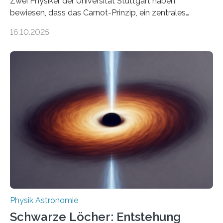
Zwei Physiker der Universität Stuttgart haben
bewiesen, dass das Carnot-Prinzip, ein zentrales
Gesetz der Thermodynamik, nicht für Objekte in der
16.10.2025
Größenordnung von Atomen gilt, deren physikalische
Eigenschaften miteinander verknüpft sind (sogenannte
korrelierte Objekte). Diese Erkenntnis könnte zum
Beispiel die Entwicklung winziger, energieeffizienter
Quantenmotoren voranbringen. Das
Wissenschaftsjournal Science Advances veröffentlichte
die Herleitung. (DOI: 10.1126/sciadv.adw8462)
Verbrennungsmotoren oder Dampfturbinen sind
Wärmekraftmaschinen: Sie wandeln thermische
Energie in mechanische Bewegung um – oder anders
ausgedrückt, Wärme in Bewegung. In
quantenmechanischen Experimenten ist es in den…
Physik Astronomie
Schwarze Löcher: Entstehung