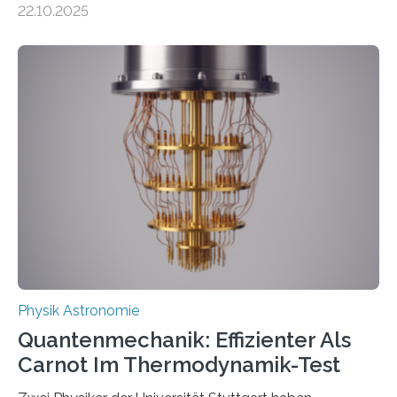
22.10.2025
oft von Autor*innen, die eng zusammenarbeiten. Neue
Entwicklungen werden rasch aufgenommen, meist
innerhalb von wenigen Wochen, und innovative Ideen
werden schnell weiterentwickelt. Dies ist der Alltag in
der Forschung der Quantentheorie, die dieses Jahr 100
Jahre alt geworden ist, weshalb die UNESCO 2025 zum
Internationalen Jahr der Quantenwissenschaft und -
technologie ausgerufen hat. Doch nun hat eine
internationale Forschungsgruppe um den
Quantenphysiker…
Physik Astronomie
Quantenmechanik: Effizienter Als
Carnot Im Thermodynamik-Test