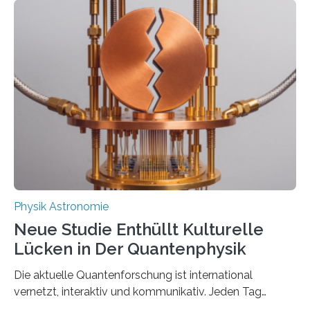
Messungen verwenden. Das hatte man jahrzehntelang
vermutet, weltweit war nach den passenden
Atomkern-Zuständen gesucht worden, 2024 gelang
einem Team der TU Wien mit Unterstützung
internationaler Partner der entscheidende Durchbruch:
Der lange diskutierte Thorium-Kernübergang wurde
gefunden. Kurz darauf konnte man zeigen, dass sich
Thorium tatsächlich nutzen lässt, um hochpräzise…
Physik Astronomie
Neue Studie Enthüllt Kulturelle
Lücken in Der Quantenphysik
Die aktuelle Quantenforschung ist international
vernetzt, interaktiv und kommunikativ. Jeden Tag
erscheinen etwa 100 neue Publikationen zum Thema –