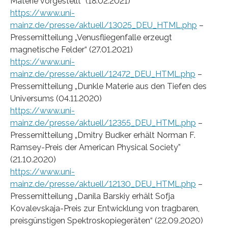
Materie vorgestellt“ (18.02.2021)
https://www.uni-
mainz.de/presse/aktuell/13025_DEU_HTML.php
–
Pressemitteilung „Venusfliegenfalle erzeugt
magnetische Felder“ (27.01.2021)
https://www.uni-
mainz.de/presse/aktuell/12472_DEU_HTML.php
–
Pressemitteilung „Dunkle Materie aus den Tiefen des
Universums (04.11.2020)
https://www.uni-
mainz.de/presse/aktuell/12355_DEU_HTML.php
–
Pressemitteilung „Dmitry Budker erhält Norman F.
Ramsey-Preis der American Physical Society”
(21.10.2020)
https://www.uni-
mainz.de/presse/aktuell/12130_DEU_HTML.php
–
Pressemitteilung „Danila Barskiy erhält Sofja
Kovalevskaja-Preis zur Entwicklung von tragbaren,
preisgünstigen Spektroskopiegeräten“ (22.09.2020)