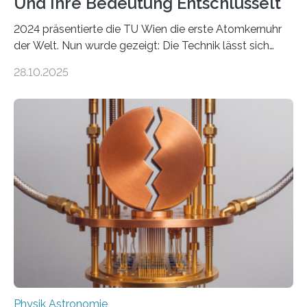
Und Ihre Bedeutung Entschlüsselt
2024 präsentierte die TU Wien die erste Atomkernuhr
der Welt. Nun wurde gezeigt: Die Technik lässt sich
auch einsetzen, um ungelösten Fragen der
28.10.2025
fundamentalen Physik nachzugehen. Thorium-
Atomkerne lassen sich für ganz spezielle Präzisions-
Messungen verwenden. Das hatte man jahrzehntelang
vermutet, weltweit war nach den passenden
Atomkern-Zuständen gesucht worden, 2024 gelang
einem Team der TU Wien mit Unterstützung
internationaler Partner der entscheidende Durchbruch:
Der lange diskutierte Thorium-Kernübergang wurde
gefunden. Kurz darauf konnte man zeigen, dass sich
Thorium tatsächlich nutzen lässt, um hochpräzise…
Physik Astronomie