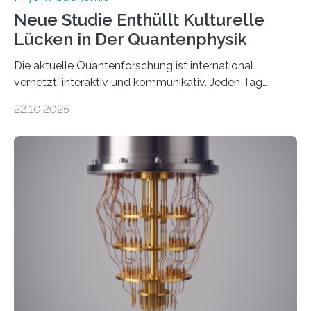
Neue Studie Enthüllt Kulturelle
Lücken in Der Quantenphysik
Die aktuelle Quantenforschung ist international
vernetzt, interaktiv und kommunikativ. Jeden Tag
erscheinen etwa 100 neue Publikationen zum Thema –
22.10.2025
oft von Autor*innen, die eng zusammenarbeiten. Neue
Entwicklungen werden rasch aufgenommen, meist
innerhalb von wenigen Wochen, und innovative Ideen
werden schnell weiterentwickelt. Dies ist der Alltag in
der Forschung der Quantentheorie, die dieses Jahr 100
Jahre alt geworden ist, weshalb die UNESCO 2025 zum
Internationalen Jahr der Quantenwissenschaft und -
technologie ausgerufen hat. Doch nun hat eine
internationale Forschungsgruppe um den
Quantenphysiker…