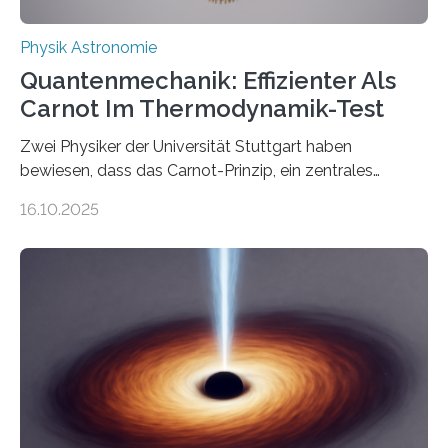
Physik Astronomie
Quantenmechanik: Effizienter Als
Carnot Im Thermodynamik-Test
Zwei Physiker der Universität Stuttgart haben
bewiesen, dass das Carnot-Prinzip, ein zentrales
Gesetz der Thermodynamik, nicht für Objekte in der
16.10.2025
Größenordnung von Atomen gilt, deren physikalische
Eigenschaften miteinander verknüpft sind (sogenannte
korrelierte Objekte). Diese Erkenntnis könnte zum
Beispiel die Entwicklung winziger, energieeffizienter
Quantenmotoren voranbringen. Das
Wissenschaftsjournal Science Advances veröffentlichte
die Herleitung. (DOI: 10.1126/sciadv.adw8462)
Verbrennungsmotoren oder Dampfturbinen sind
Wärmekraftmaschinen: Sie wandeln thermische
Energie in mechanische Bewegung um – oder anders