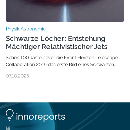
ausgedrückt, Wärme in Bewegung. In
quantenmechanischen Experimenten ist es in den…
Physik Astronomie
Schwarze Löcher: Entstehung
Mächtiger Relativistischer Jets
Schon 100 Jahre bevor die Event Horizon Telescope
Collaboration 2019 das erste Bild eines Schwarzen
Lochs – im Herzen der Galaxie M87 – veröffentlichte,
07.10.2025
hatte der Astronom Heber Curtis einen seltsamen
Strahl entdeckt, der aus dem Zentrum der Galaxie
herauszeigt. Heute ist bekannt, dass es sich um den Jet
des Schwarzen Lochs M87* handelt. Solche Jets
werden auch von anderen Schwarzen Löchern
ausgeschickt. Theoretische Astrophysiker der Goethe-
Universität haben jetzt einen numerischen Code
entwickelt, mit dem sie mathematisch hoch präzise