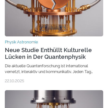
Der lange diskutierte Thorium-Kernübergang wurde
gefunden. Kurz darauf konnte man zeigen, dass sich
Thorium tatsächlich nutzen lässt, um hochpräzise…
Physik Astronomie
Neue Studie Enthüllt Kulturelle
Lücken in Der Quantenphysik
Die aktuelle Quantenforschung ist international
vernetzt, interaktiv und kommunikativ. Jeden Tag
erscheinen etwa 100 neue Publikationen zum Thema –
22.10.2025
oft von Autor*innen, die eng zusammenarbeiten. Neue
Entwicklungen werden rasch aufgenommen, meist
innerhalb von wenigen Wochen, und innovative Ideen
werden schnell weiterentwickelt. Dies ist der Alltag in
der Forschung der Quantentheorie, die dieses Jahr 100