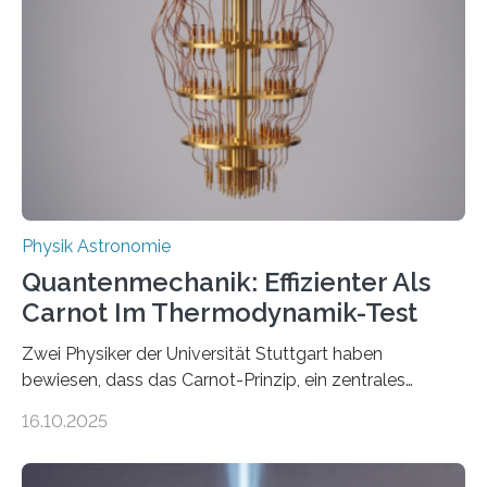
Jahre alt geworden ist, weshalb die UNESCO 2025 zum
Internationalen Jahr der Quantenwissenschaft und -
technologie ausgerufen hat. Doch nun hat eine
internationale Forschungsgruppe um den
Quantenphysiker…
Physik Astronomie
Quantenmechanik: Effizienter Als
Carnot Im Thermodynamik-Test
Zwei Physiker der Universität Stuttgart haben
bewiesen, dass das Carnot-Prinzip, ein zentrales
Gesetz der Thermodynamik, nicht für Objekte in der
16.10.2025
Größenordnung von Atomen gilt, deren physikalische
Eigenschaften miteinander verknüpft sind (sogenannte
korrelierte Objekte). Diese Erkenntnis könnte zum