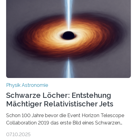
Beispiel die Entwicklung winziger, energieeffizienter
Quantenmotoren voranbringen. Das
Wissenschaftsjournal Science Advances veröffentlichte
die Herleitung. (DOI: 10.1126/sciadv.adw8462)
Verbrennungsmotoren oder Dampfturbinen sind
Wärmekraftmaschinen: Sie wandeln thermische
Energie in mechanische Bewegung um – oder anders
ausgedrückt, Wärme in Bewegung. In
quantenmechanischen Experimenten ist es in den…
Physik Astronomie
Schwarze Löcher: Entstehung
Mächtiger Relativistischer Jets
Schon 100 Jahre bevor die Event Horizon Telescope
Collaboration 2019 das erste Bild eines Schwarzen
Lochs – im Herzen der Galaxie M87 – veröffentlichte,
07.10.2025