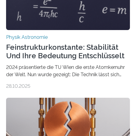
Physik Astronomie
Feinstrukturkonstante: Stabilität
Und Ihre Bedeutung Entschlüsselt
2024 präsentierte die TU Wien die erste Atomkernuhr
der Welt. Nun wurde gezeigt: Die Technik lässt sich
auch einsetzen, um ungelösten Fragen der
28.10.2025
fundamentalen Physik nachzugehen. Thorium-
Atomkerne lassen sich für ganz spezielle Präzisions-
Messungen verwenden. Das hatte man jahrzehntelang
vermutet, weltweit war nach den passenden
Atomkern-Zuständen gesucht worden, 2024 gelang
einem Team der TU Wien mit Unterstützung
internationaler Partner der entscheidende Durchbruch: