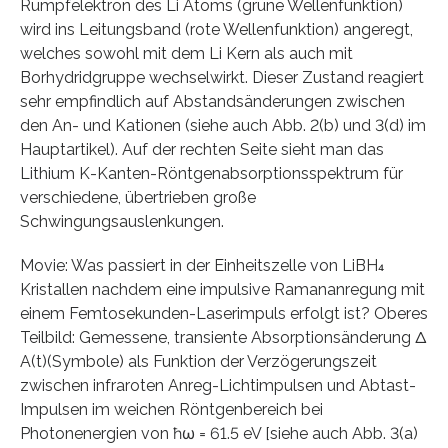
Rumpfelektron des Li Atoms (grüne Wellenfunktion)
wird ins Leitungsband (rote Wellenfunktion) angeregt,
welches sowohl mit dem Li Kern als auch mit
Borhydridgruppe wechselwirkt. Dieser Zustand reagiert
sehr empfindlich auf Abstandsänderungen zwischen
den An- und Kationen (siehe auch Abb. 2(b) und 3(d) im
Hauptartikel). Auf der rechten Seite sieht man das
Lithium K-Kanten-Röntgenabsorptionsspektrum für
verschiedene, übertrieben große
Schwingungsauslenkungen.
Movie: Was passiert in der Einheitszelle von LiBH₄
Kristallen nachdem eine impulsive Ramananregung mit
einem Femtosekunden-Laserimpuls erfolgt ist? Oberes
Teilbild: Gemessene, transiente Absorptionsänderung Δ
A(t)(Symbole) als Funktion der Verzögerungszeit
zwischen infraroten Anreg-Lichtimpulsen und Abtast-
Impulsen im weichen Röntgenbereich bei
Photonenergien von ħω = 61.5 eV [siehe auch Abb. 3(a)