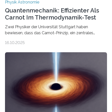
Physik Astronomie
Quantenmechanik: Effizienter Als
Carnot Im Thermodynamik-Test
Zwei Physiker der Universität Stuttgart haben
bewiesen, dass das Carnot-Prinzip, ein zentrales
Gesetz der Thermodynamik, nicht für Objekte in der
16.10.2025
Größenordnung von Atomen gilt, deren physikalische
Eigenschaften miteinander verknüpft sind (sogenannte
korrelierte Objekte). Diese Erkenntnis könnte zum
Beispiel die Entwicklung winziger, energieeffizienter
Quantenmotoren voranbringen. Das
Wissenschaftsjournal Science Advances veröffentlichte
die Herleitung. (DOI: 10.1126/sciadv.adw8462)
Verbrennungsmotoren oder Dampfturbinen sind
Wärmekraftmaschinen: Sie wandeln thermische
Energie in mechanische Bewegung um – oder anders
ausgedrückt, Wärme in Bewegung. In
quantenmechanischen Experimenten ist es in den…