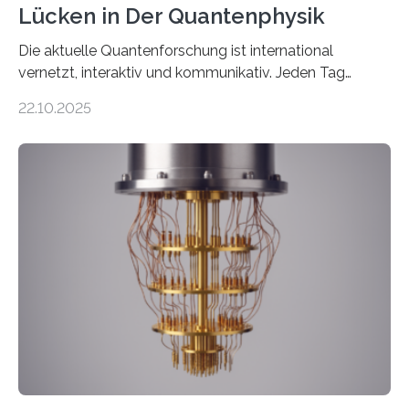
Lücken in Der Quantenphysik
Die aktuelle Quantenforschung ist international
vernetzt, interaktiv und kommunikativ. Jeden Tag
erscheinen etwa 100 neue Publikationen zum Thema –
22.10.2025
oft von Autor*innen, die eng zusammenarbeiten. Neue
Entwicklungen werden rasch aufgenommen, meist
innerhalb von wenigen Wochen, und innovative Ideen
werden schnell weiterentwickelt. Dies ist der Alltag in
der Forschung der Quantentheorie, die dieses Jahr 100
Jahre alt geworden ist, weshalb die UNESCO 2025 zum
Internationalen Jahr der Quantenwissenschaft und -
technologie ausgerufen hat. Doch nun hat eine
internationale Forschungsgruppe um den
Quantenphysiker…