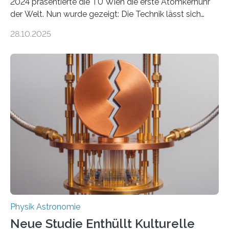
2024 präsentierte die TU Wien die erste Atomkernuhr
der Welt. Nun wurde gezeigt: Die Technik lässt sich
auch einsetzen, um ungelösten Fragen der
28.10.2025
fundamentalen Physik nachzugehen. Thorium-
Atomkerne lassen sich für ganz spezielle Präzisions-
Messungen verwenden. Das hatte man jahrzehntelang
vermutet, weltweit war nach den passenden
Atomkern-Zuständen gesucht worden, 2024 gelang
einem Team der TU Wien mit Unterstützung
internationaler Partner der entscheidende Durchbruch:
Der lange diskutierte Thorium-Kernübergang wurde
gefunden. Kurz darauf konnte man zeigen, dass sich
Thorium tatsächlich nutzen lässt, um hochpräzise…
Physik Astronomie
Neue Studie Enthüllt Kulturelle