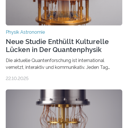
Physik Astronomie
Neue Studie Enthüllt Kulturelle
Lücken in Der Quantenphysik
Die aktuelle Quantenforschung ist international
vernetzt, interaktiv und kommunikativ. Jeden Tag
erscheinen etwa 100 neue Publikationen zum Thema –
22.10.2025
oft von Autor*innen, die eng zusammenarbeiten. Neue
Entwicklungen werden rasch aufgenommen, meist
innerhalb von wenigen Wochen, und innovative Ideen
werden schnell weiterentwickelt. Dies ist der Alltag in
der Forschung der Quantentheorie, die dieses Jahr 100
Jahre alt geworden ist, weshalb die UNESCO 2025 zum
Internationalen Jahr der Quantenwissenschaft und -