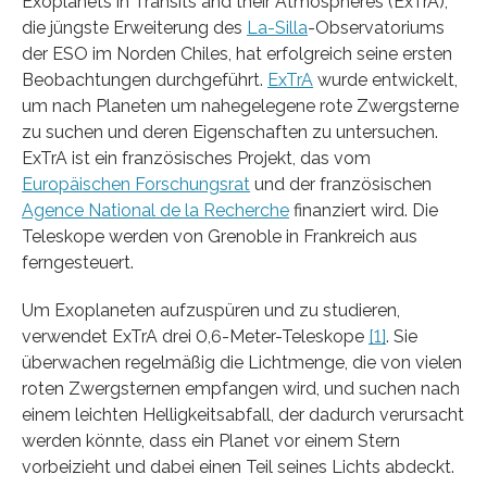
Exoplanets in Transits and their Atmospheres (ExTrA),
die jüngste Erweiterung des
La-Silla
-Observatoriums
der ESO im Norden Chiles, hat erfolgreich seine ersten
Beobachtungen durchgeführt.
ExTrA
wurde entwickelt,
um nach Planeten um nahegelegene rote Zwergsterne
zu suchen und deren Eigenschaften zu untersuchen.
ExTrA ist ein französisches Projekt, das vom
Europäischen Forschungsrat
und der französischen
Agence National de la Recherche
finanziert wird. Die
Teleskope werden von Grenoble in Frankreich aus
ferngesteuert.
Um Exoplaneten aufzuspüren und zu studieren,
verwendet ExTrA drei 0,6-Meter-Teleskope
[1]
. Sie
überwachen regelmäßig die Lichtmenge, die von vielen
roten Zwergsternen empfangen wird, und suchen nach
einem leichten Helligkeitsabfall, der dadurch verursacht
werden könnte, dass ein Planet vor einem Stern
vorbeizieht und dabei einen Teil seines Lichts abdeckt.