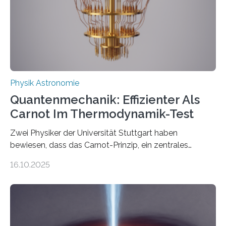
technologie ausgerufen hat. Doch nun hat eine
internationale Forschungsgruppe um den
Quantenphysiker…
Physik Astronomie
Quantenmechanik: Effizienter Als
Carnot Im Thermodynamik-Test
Zwei Physiker der Universität Stuttgart haben
bewiesen, dass das Carnot-Prinzip, ein zentrales
Gesetz der Thermodynamik, nicht für Objekte in der
16.10.2025
Größenordnung von Atomen gilt, deren physikalische
Eigenschaften miteinander verknüpft sind (sogenannte
korrelierte Objekte). Diese Erkenntnis könnte zum
Beispiel die Entwicklung winziger, energieeffizienter
Quantenmotoren voranbringen. Das