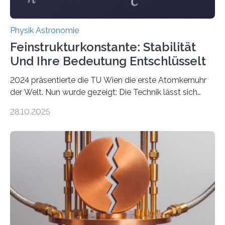
Physik Astronomie
Feinstrukturkonstante: Stabilität
Und Ihre Bedeutung Entschlüsselt
2024 präsentierte die TU Wien die erste Atomkernuhr
der Welt. Nun wurde gezeigt: Die Technik lässt sich
auch einsetzen, um ungelösten Fragen der
28.10.2025
fundamentalen Physik nachzugehen. Thorium-
Atomkerne lassen sich für ganz spezielle Präzisions-
Messungen verwenden. Das hatte man jahrzehntelang
vermutet, weltweit war nach den passenden
Atomkern-Zuständen gesucht worden, 2024 gelang
einem Team der TU Wien mit Unterstützung
internationaler Partner der entscheidende Durchbruch:
Der lange diskutierte Thorium-Kernübergang wurde
gefunden. Kurz darauf konnte man zeigen, dass sich
Thorium tatsächlich nutzen lässt, um hochpräzise…