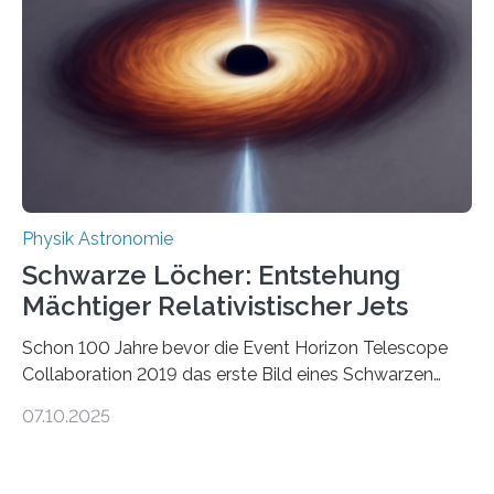
Wissenschaftsjournal Science Advances veröffentlichte
die Herleitung. (DOI: 10.1126/sciadv.adw8462)
Verbrennungsmotoren oder Dampfturbinen sind
Wärmekraftmaschinen: Sie wandeln thermische
Energie in mechanische Bewegung um – oder anders
ausgedrückt, Wärme in Bewegung. In
quantenmechanischen Experimenten ist es in den…
Physik Astronomie
Schwarze Löcher: Entstehung
Mächtiger Relativistischer Jets
Schon 100 Jahre bevor die Event Horizon Telescope
Collaboration 2019 das erste Bild eines Schwarzen
Lochs – im Herzen der Galaxie M87 – veröffentlichte,
07.10.2025
hatte der Astronom Heber Curtis einen seltsamen
Strahl entdeckt, der aus dem Zentrum der Galaxie
herauszeigt. Heute ist bekannt, dass es sich um den Jet