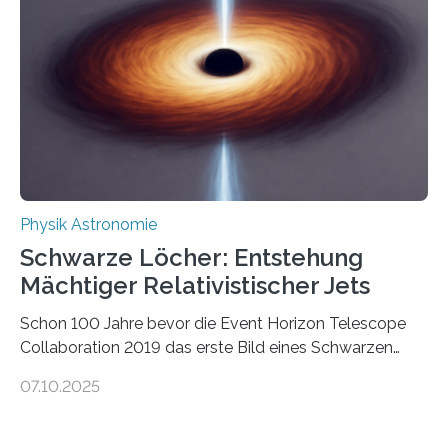
Wissenschaftsjournal Science Advances veröffentlichte
die Herleitung. (DOI: 10.1126/sciadv.adw8462)
Verbrennungsmotoren oder Dampfturbinen sind
Wärmekraftmaschinen: Sie wandeln thermische
Energie in mechanische Bewegung um – oder anders
ausgedrückt, Wärme in Bewegung. In
quantenmechanischen Experimenten ist es in den…
Physik Astronomie
Schwarze Löcher: Entstehung
Mächtiger Relativistischer Jets
Schon 100 Jahre bevor die Event Horizon Telescope
Collaboration 2019 das erste Bild eines Schwarzen
Lochs – im Herzen der Galaxie M87 – veröffentlichte,
07.10.2025
hatte der Astronom Heber Curtis einen seltsamen
Strahl entdeckt, der aus dem Zentrum der Galaxie
herauszeigt. Heute ist bekannt, dass es sich um den Jet