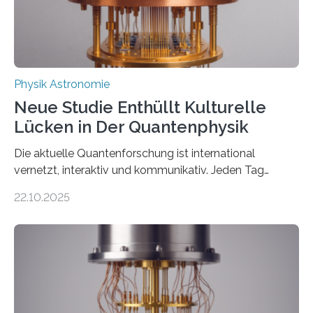
Thorium tatsächlich nutzen lässt, um hochpräzise…
Physik Astronomie
Neue Studie Enthüllt Kulturelle
Lücken in Der Quantenphysik
Die aktuelle Quantenforschung ist international
vernetzt, interaktiv und kommunikativ. Jeden Tag
erscheinen etwa 100 neue Publikationen zum Thema –
22.10.2025
oft von Autor*innen, die eng zusammenarbeiten. Neue
Entwicklungen werden rasch aufgenommen, meist
innerhalb von wenigen Wochen, und innovative Ideen
werden schnell weiterentwickelt. Dies ist der Alltag in
der Forschung der Quantentheorie, die dieses Jahr 100
Jahre alt geworden ist, weshalb die UNESCO 2025 zum
Internationalen Jahr der Quantenwissenschaft und -