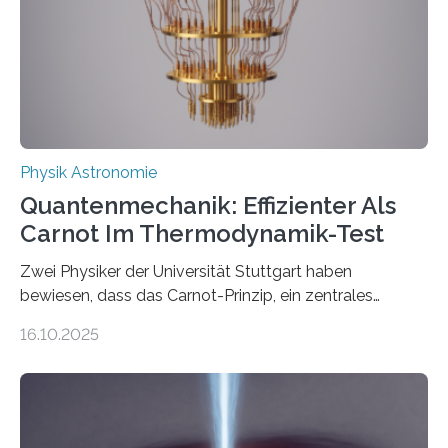
technologie ausgerufen hat. Doch nun hat eine
internationale Forschungsgruppe um den
Quantenphysiker…
Physik Astronomie
Quantenmechanik: Effizienter Als
Carnot Im Thermodynamik-Test
Zwei Physiker der Universität Stuttgart haben
bewiesen, dass das Carnot-Prinzip, ein zentrales
Gesetz der Thermodynamik, nicht für Objekte in der
16.10.2025
Größenordnung von Atomen gilt, deren physikalische
Eigenschaften miteinander verknüpft sind (sogenannte
korrelierte Objekte). Diese Erkenntnis könnte zum
Beispiel die Entwicklung winziger, energieeffizienter
Quantenmotoren voranbringen. Das