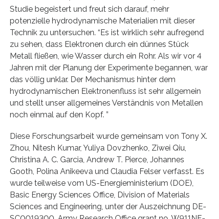
Studie begeistert und freut sich darauf, mehr
potenzielle hydrodynamische Materialien mit dieser
Technik zu untersuchen. “Es ist wirklich sehr aufregend
zu sehen, dass Elektronen durch ein dünnes Stück
Metall fließen, wie Wasser durch ein Rohr. Als wir vor 4
Jahren mit der Planung der Experimente begannen, war
das völlig unklar. Der Mechanismus hinter dem
hydrodynamischen Elektronenfluss ist sehr allgemein
und stellt unser allgemeines Verständnis von Metallen
noch einmal auf den Kopf. ”
Diese Forschungsarbeit wurde gemeinsam von Tony X.
Zhou, Nitesh Kumar, Yuliya Dovzhenko, Ziwei Qiu,
Christina A. C. Garcia, Andrew T. Pierce, Johannes
Gooth, Polina Anikeeva und Claudia Felser verfasst. Es
wurde teilweise vom US-Energieministerium (DOE),
Basic Energy Sciences Office, Division of Materials
Sciences and Engineering, unter der Auszeichnung DE-
SC0019300, Army Research Office grant no. W911NF-