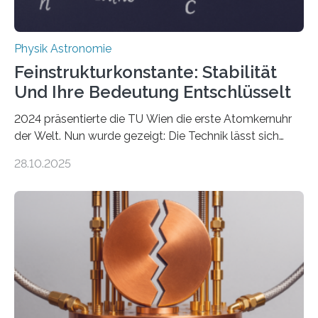
Physik Astronomie
Feinstrukturkonstante: Stabilität
Und Ihre Bedeutung Entschlüsselt
2024 präsentierte die TU Wien die erste Atomkernuhr
der Welt. Nun wurde gezeigt: Die Technik lässt sich
auch einsetzen, um ungelösten Fragen der
28.10.2025
fundamentalen Physik nachzugehen. Thorium-
Atomkerne lassen sich für ganz spezielle Präzisions-
Messungen verwenden. Das hatte man jahrzehntelang
vermutet, weltweit war nach den passenden
Atomkern-Zuständen gesucht worden, 2024 gelang
einem Team der TU Wien mit Unterstützung
internationaler Partner der entscheidende Durchbruch:
Der lange diskutierte Thorium-Kernübergang wurde
gefunden. Kurz darauf konnte man zeigen, dass sich