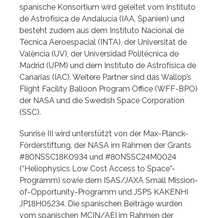
spanische Konsortium wird geleitet vom Instituto
de Astrofísica de Andalucía (IAA, Spanien) und
besteht zudem aus dem Instituto Nacional de
Técnica Aeroespacial (INTA), der Universitat de
València (UV), der Universidad Politécnica de
Madrid (UPM) und dem Instituto de Astrofísica de
Canarias (IAC). Weitere Partner sind das Wallop’s
Flight Facility Balloon Program Office (WFF-BPO)
der NASA und die Swedish Space Corporation
(SSC).
Sunrise III wird unterstützt von der Max-Planck-
Förderstiftung, der NASA im Rahmen der Grants
#80NSSC18K0934 und #80NSSC24M0024
(“Heliophysics Low Cost Access to Space”-
Programm) sowie dem ISAS/JAXA Small Mission-
of-Opportunity-Programm und JSPS KAKENHI
JP18H05234. Die spanischen Beiträge wurden
vom spanischen MCIN/AEI im Rahmen der