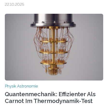
erscheinen etwa 100 neue Publikationen zum Thema –
22.10.2025
oft von Autor*innen, die eng zusammenarbeiten. Neue
Entwicklungen werden rasch aufgenommen, meist
innerhalb von wenigen Wochen, und innovative Ideen
werden schnell weiterentwickelt. Dies ist der Alltag in
der Forschung der Quantentheorie, die dieses Jahr 100
Jahre alt geworden ist, weshalb die UNESCO 2025 zum
Internationalen Jahr der Quantenwissenschaft und -
technologie ausgerufen hat. Doch nun hat eine
internationale Forschungsgruppe um den
Quantenphysiker…
Physik Astronomie
Quantenmechanik: Effizienter Als
Carnot Im Thermodynamik-Test