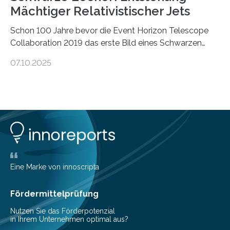
Mächtiger Relativistischer Jets
Schon 100 Jahre bevor die Event Horizon Telescope
Collaboration 2019 das erste Bild eines Schwarzen
Lochs – im Herzen der Galaxie M87 – veröffentlichte,
07.10.2025
hatte der Astronom Heber Curtis einen seltsamen
Strahl entdeckt, der aus dem Zentrum der Galaxie
herauszeigt. Heute ist bekannt, dass es sich um den Jet
des Schwarzen Lochs M87* handelt. Solche Jets
werden auch von anderen Schwarzen Löchern
ausgeschickt. Theoretische Astrophysiker der Goethe-
Universität haben jetzt einen numerischen Code
entwickelt, mit dem sie mathematisch hoch präzise
beschreiben…
Eine Marke von innoscripta
Fördermittelprüfung
Nutzen Sie das Förderpotenzial
in Ihrem Unternehmen optimal aus?