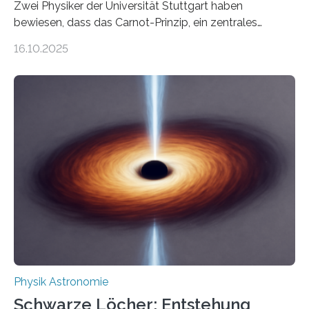
Zwei Physiker der Universität Stuttgart haben
bewiesen, dass das Carnot-Prinzip, ein zentrales
Gesetz der Thermodynamik, nicht für Objekte in der
16.10.2025
Größenordnung von Atomen gilt, deren physikalische
Eigenschaften miteinander verknüpft sind (sogenannte
korrelierte Objekte). Diese Erkenntnis könnte zum
Beispiel die Entwicklung winziger, energieeffizienter
Quantenmotoren voranbringen. Das
Wissenschaftsjournal Science Advances veröffentlichte
die Herleitung. (DOI: 10.1126/sciadv.adw8462)
Verbrennungsmotoren oder Dampfturbinen sind
Wärmekraftmaschinen: Sie wandeln thermische
Energie in mechanische Bewegung um – oder anders
ausgedrückt, Wärme in Bewegung. In
quantenmechanischen Experimenten ist es in den…
Physik Astronomie
Schwarze Löcher: Entstehung