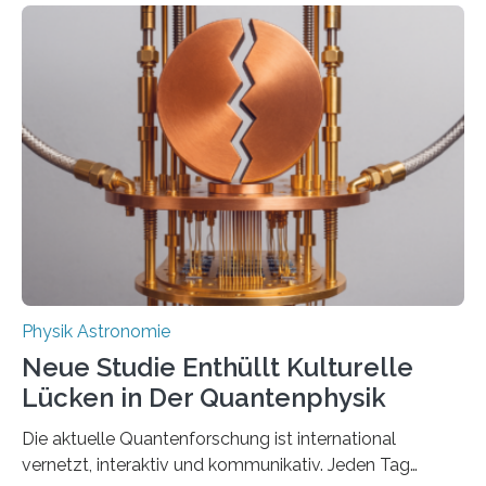
Atomkerne lassen sich für ganz spezielle Präzisions-
Messungen verwenden. Das hatte man jahrzehntelang
vermutet, weltweit war nach den passenden
Atomkern-Zuständen gesucht worden, 2024 gelang
einem Team der TU Wien mit Unterstützung
internationaler Partner der entscheidende Durchbruch:
Der lange diskutierte Thorium-Kernübergang wurde
gefunden. Kurz darauf konnte man zeigen, dass sich
Thorium tatsächlich nutzen lässt, um hochpräzise…
Physik Astronomie
Neue Studie Enthüllt Kulturelle
Lücken in Der Quantenphysik
Die aktuelle Quantenforschung ist international
vernetzt, interaktiv und kommunikativ. Jeden Tag