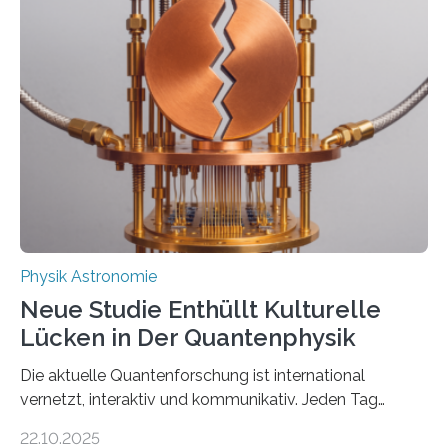
vermutet, weltweit war nach den passenden
Atomkern-Zuständen gesucht worden, 2024 gelang
einem Team der TU Wien mit Unterstützung
internationaler Partner der entscheidende Durchbruch:
Der lange diskutierte Thorium-Kernübergang wurde
gefunden. Kurz darauf konnte man zeigen, dass sich
Thorium tatsächlich nutzen lässt, um hochpräzise…
Physik Astronomie
Neue Studie Enthüllt Kulturelle
Lücken in Der Quantenphysik
Die aktuelle Quantenforschung ist international
vernetzt, interaktiv und kommunikativ. Jeden Tag
erscheinen etwa 100 neue Publikationen zum Thema –
22.10.2025
oft von Autor*innen, die eng zusammenarbeiten. Neue