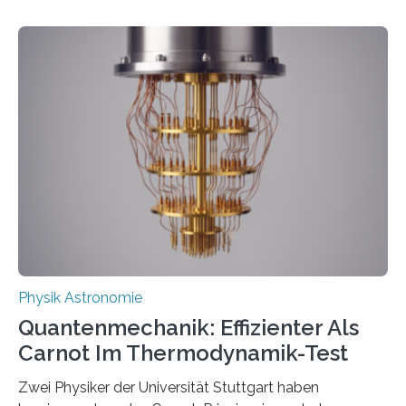
Entwicklungen werden rasch aufgenommen, meist
innerhalb von wenigen Wochen, und innovative Ideen
werden schnell weiterentwickelt. Dies ist der Alltag in
der Forschung der Quantentheorie, die dieses Jahr 100
Jahre alt geworden ist, weshalb die UNESCO 2025 zum
Internationalen Jahr der Quantenwissenschaft und -
technologie ausgerufen hat. Doch nun hat eine
internationale Forschungsgruppe um den
Quantenphysiker…
Physik Astronomie
Quantenmechanik: Effizienter Als
Carnot Im Thermodynamik-Test
Zwei Physiker der Universität Stuttgart haben