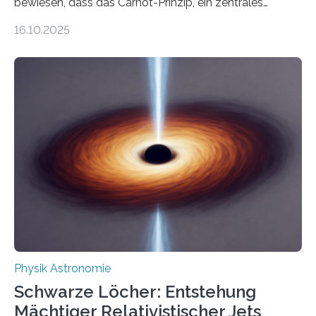
bewiesen, dass das Carnot-Prinzip, ein zentrales
Gesetz der Thermodynamik, nicht für Objekte in der
16.10.2025
Größenordnung von Atomen gilt, deren physikalische
Eigenschaften miteinander verknüpft sind (sogenannte
korrelierte Objekte). Diese Erkenntnis könnte zum
Beispiel die Entwicklung winziger, energieeffizienter
Quantenmotoren voranbringen. Das
Wissenschaftsjournal Science Advances veröffentlichte
die Herleitung. (DOI: 10.1126/sciadv.adw8462)
Verbrennungsmotoren oder Dampfturbinen sind
Wärmekraftmaschinen: Sie wandeln thermische
Energie in mechanische Bewegung um – oder anders
ausgedrückt, Wärme in Bewegung. In
quantenmechanischen Experimenten ist es in den…
Physik Astronomie
Schwarze Löcher: Entstehung
Mächtiger Relativistischer Jets