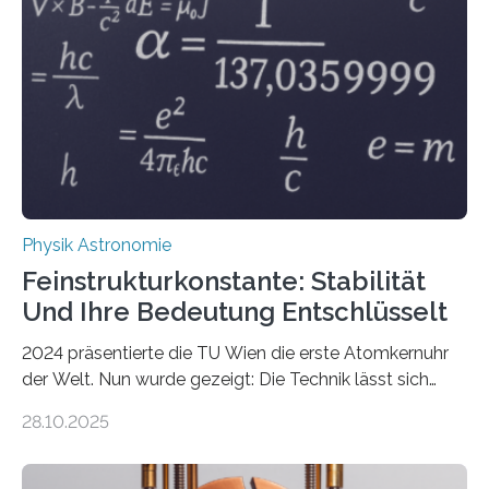
Physik Astronomie
Feinstrukturkonstante: Stabilität
Und Ihre Bedeutung Entschlüsselt
2024 präsentierte die TU Wien die erste Atomkernuhr
der Welt. Nun wurde gezeigt: Die Technik lässt sich
auch einsetzen, um ungelösten Fragen der
28.10.2025
fundamentalen Physik nachzugehen. Thorium-
Atomkerne lassen sich für ganz spezielle Präzisions-
Messungen verwenden. Das hatte man jahrzehntelang