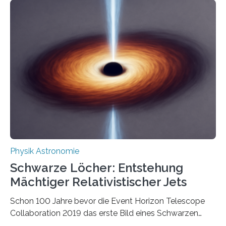
korrelierte Objekte). Diese Erkenntnis könnte zum
Beispiel die Entwicklung winziger, energieeffizienter
Quantenmotoren voranbringen. Das
Wissenschaftsjournal Science Advances veröffentlichte
die Herleitung. (DOI: 10.1126/sciadv.adw8462)
Verbrennungsmotoren oder Dampfturbinen sind
Wärmekraftmaschinen: Sie wandeln thermische
Energie in mechanische Bewegung um – oder anders
ausgedrückt, Wärme in Bewegung. In
quantenmechanischen Experimenten ist es in den…
Physik Astronomie
Schwarze Löcher: Entstehung
Mächtiger Relativistischer Jets
Schon 100 Jahre bevor die Event Horizon Telescope
Collaboration 2019 das erste Bild eines Schwarzen
Lochs – im Herzen der Galaxie M87 – veröffentlichte,