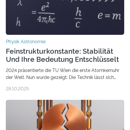
Physik Astronomie
Feinstrukturkonstante: Stabilität
Und Ihre Bedeutung Entschlüsselt
2024 präsentierte die TU Wien die erste Atomkernuhr
der Welt. Nun wurde gezeigt: Die Technik lässt sich
auch einsetzen, um ungelösten Fragen der
28.10.2025
fundamentalen Physik nachzugehen. Thorium-
Atomkerne lassen sich für ganz spezielle Präzisions-
Messungen verwenden. Das hatte man jahrzehntelang
vermutet, weltweit war nach den passenden
Atomkern-Zuständen gesucht worden, 2024 gelang
einem Team der TU Wien mit Unterstützung