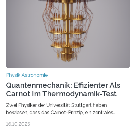
der Forschung der Quantentheorie, die dieses Jahr 100
Jahre alt geworden ist, weshalb die UNESCO 2025 zum
Internationalen Jahr der Quantenwissenschaft und -
technologie ausgerufen hat. Doch nun hat eine
internationale Forschungsgruppe um den
Quantenphysiker…
Physik Astronomie
Quantenmechanik: Effizienter Als
Carnot Im Thermodynamik-Test
Zwei Physiker der Universität Stuttgart haben
bewiesen, dass das Carnot-Prinzip, ein zentrales
Gesetz der Thermodynamik, nicht für Objekte in der
16.10.2025
Größenordnung von Atomen gilt, deren physikalische
Eigenschaften miteinander verknüpft sind (sogenannte