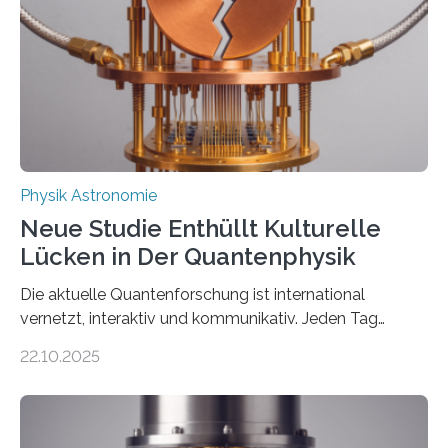
internationaler Partner der entscheidende Durchbruch:
Der lange diskutierte Thorium-Kernübergang wurde
gefunden. Kurz darauf konnte man zeigen, dass sich
Thorium tatsächlich nutzen lässt, um hochpräzise…
Physik Astronomie
Neue Studie Enthüllt Kulturelle
Lücken in Der Quantenphysik
Die aktuelle Quantenforschung ist international
vernetzt, interaktiv und kommunikativ. Jeden Tag
erscheinen etwa 100 neue Publikationen zum Thema –
22.10.2025
oft von Autor*innen, die eng zusammenarbeiten. Neue
Entwicklungen werden rasch aufgenommen, meist
innerhalb von wenigen Wochen, und innovative Ideen
werden schnell weiterentwickelt. Dies ist der Alltag in