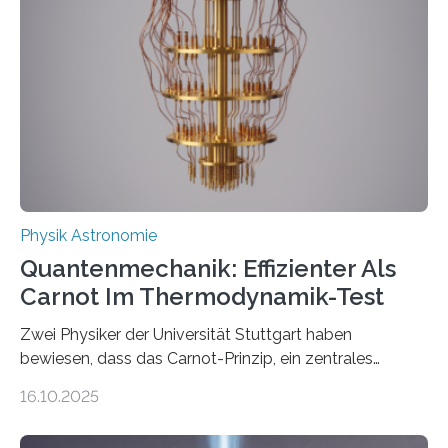
der Forschung der Quantentheorie, die dieses Jahr 100
Jahre alt geworden ist, weshalb die UNESCO 2025 zum
Internationalen Jahr der Quantenwissenschaft und -
technologie ausgerufen hat. Doch nun hat eine
internationale Forschungsgruppe um den
Quantenphysiker…
Physik Astronomie
Quantenmechanik: Effizienter Als
Carnot Im Thermodynamik-Test
Zwei Physiker der Universität Stuttgart haben
bewiesen, dass das Carnot-Prinzip, ein zentrales
Gesetz der Thermodynamik, nicht für Objekte in der
16.10.2025
Größenordnung von Atomen gilt, deren physikalische
Eigenschaften miteinander verknüpft sind (sogenannte