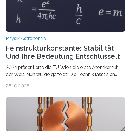
Physik Astronomie
Feinstrukturkonstante: Stabilität
Und Ihre Bedeutung Entschlüsselt
2024 präsentierte die TU Wien die erste Atomkernuhr
der Welt. Nun wurde gezeigt: Die Technik lässt sich
auch einsetzen, um ungelösten Fragen der
28.10.2025
fundamentalen Physik nachzugehen. Thorium-
Atomkerne lassen sich für ganz spezielle Präzisions-
Messungen verwenden. Das hatte man jahrzehntelang
vermutet, weltweit war nach den passenden
Atomkern-Zuständen gesucht worden, 2024 gelang
einem Team der TU Wien mit Unterstützung
internationaler Partner der entscheidende Durchbruch: