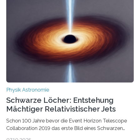
korrelierte Objekte). Diese Erkenntnis könnte zum
Beispiel die Entwicklung winziger, energieeffizienter
Quantenmotoren voranbringen. Das
Wissenschaftsjournal Science Advances veröffentlichte
die Herleitung. (DOI: 10.1126/sciadv.adw8462)
Verbrennungsmotoren oder Dampfturbinen sind
Wärmekraftmaschinen: Sie wandeln thermische
Energie in mechanische Bewegung um – oder anders
ausgedrückt, Wärme in Bewegung. In
quantenmechanischen Experimenten ist es in den…
Physik Astronomie
Schwarze Löcher: Entstehung
Mächtiger Relativistischer Jets
Schon 100 Jahre bevor die Event Horizon Telescope
Collaboration 2019 das erste Bild eines Schwarzen
Lochs – im Herzen der Galaxie M87 – veröffentlichte,