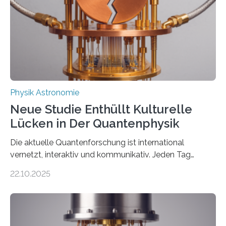
Der lange diskutierte Thorium-Kernübergang wurde
gefunden. Kurz darauf konnte man zeigen, dass sich
Thorium tatsächlich nutzen lässt, um hochpräzise…
Physik Astronomie
Neue Studie Enthüllt Kulturelle
Lücken in Der Quantenphysik
Die aktuelle Quantenforschung ist international
vernetzt, interaktiv und kommunikativ. Jeden Tag
erscheinen etwa 100 neue Publikationen zum Thema –
22.10.2025
oft von Autor*innen, die eng zusammenarbeiten. Neue
Entwicklungen werden rasch aufgenommen, meist
innerhalb von wenigen Wochen, und innovative Ideen
werden schnell weiterentwickelt. Dies ist der Alltag in