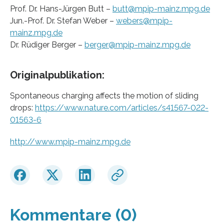
Prof. Dr. Hans-Jürgen Butt –
butt@mpip-mainz.mpg.de
Jun.-Prof. Dr. Stefan Weber –
webers@mpip-
mainz.mpg.de
Dr. Rüdiger Berger –
berger@mpip-mainz.mpg.de
Originalpublikation:
Spontaneous charging affects the motion of sliding
drops:
https://www.nature.com/articles/s41567-022-
01563-6
http://www.mpip-mainz.mpg.de
Kommentare (0)