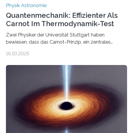
Physik Astronomie
Quantenmechanik: Effizienter Als
Carnot Im Thermodynamik-Test
Zwei Physiker der Universität Stuttgart haben
bewiesen, dass das Carnot-Prinzip, ein zentrales
Gesetz der Thermodynamik, nicht für Objekte in der
16.10.2025
Größenordnung von Atomen gilt, deren physikalische
Eigenschaften miteinander verknüpft sind (sogenannte
korrelierte Objekte). Diese Erkenntnis könnte zum
Beispiel die Entwicklung winziger, energieeffizienter
Quantenmotoren voranbringen. Das
Wissenschaftsjournal Science Advances veröffentlichte
die Herleitung. (DOI: 10.1126/sciadv.adw8462)
Verbrennungsmotoren oder Dampfturbinen sind
Wärmekraftmaschinen: Sie wandeln thermische
Energie in mechanische Bewegung um – oder anders
ausgedrückt, Wärme in Bewegung. In