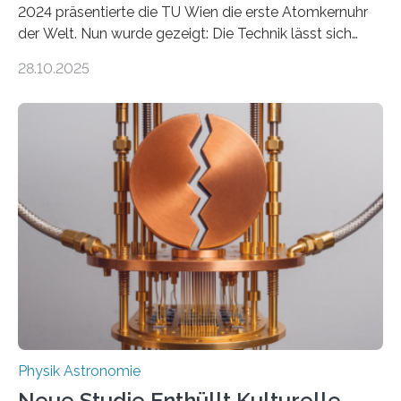
2024 präsentierte die TU Wien die erste Atomkernuhr
der Welt. Nun wurde gezeigt: Die Technik lässt sich
auch einsetzen, um ungelösten Fragen der
28.10.2025
fundamentalen Physik nachzugehen. Thorium-
Atomkerne lassen sich für ganz spezielle Präzisions-
Messungen verwenden. Das hatte man jahrzehntelang
vermutet, weltweit war nach den passenden
Atomkern-Zuständen gesucht worden, 2024 gelang
einem Team der TU Wien mit Unterstützung
internationaler Partner der entscheidende Durchbruch:
Der lange diskutierte Thorium-Kernübergang wurde
gefunden. Kurz darauf konnte man zeigen, dass sich
Thorium tatsächlich nutzen lässt, um hochpräzise…
Physik Astronomie
Neue Studie Enthüllt Kulturelle