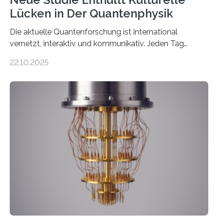
Lücken in Der Quantenphysik
Die aktuelle Quantenforschung ist international
vernetzt, interaktiv und kommunikativ. Jeden Tag
erscheinen etwa 100 neue Publikationen zum Thema –
22.10.2025
oft von Autor*innen, die eng zusammenarbeiten. Neue
Entwicklungen werden rasch aufgenommen, meist
innerhalb von wenigen Wochen, und innovative Ideen
werden schnell weiterentwickelt. Dies ist der Alltag in
der Forschung der Quantentheorie, die dieses Jahr 100
Jahre alt geworden ist, weshalb die UNESCO 2025 zum
Internationalen Jahr der Quantenwissenschaft und -
technologie ausgerufen hat. Doch nun hat eine
internationale Forschungsgruppe um den
Quantenphysiker…